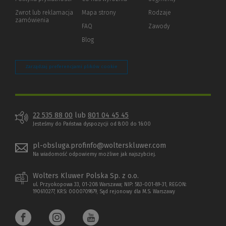
okno)
do
Zwrot lub reklamacja
Mapa strony
Rodzaje
innej
zamówienia
strony)
FAQ
Zawody
Blog
Zarządzaj preferencjami plików cookie
22 535 88 00
lub
801 04 45 45
Jesteśmy do Państwa dyspozycji od 8:00 do 16:00
pl-obsluga.profinfo@wolterskluwer.com
Na wiadomość odpowiemy możliwe jak najszybciej.
Wolters Kluwer Polska Sp. z o.o.
ul. Przyokopowa 33, 01-208 Warszawa; NIP: 583-001-89-31, REGON:
190610277, KRS: 0000709879, Sąd rejonowy dla M.S. Warszawy