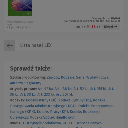
Cena regularna:
109,00 zł
Najniższa cena z 30 dni przed obniżką:
109,00 zł
Wydawnictwo Naukowe
PWN
91,56 zł
Więcej
Już od:
Rok publikacji: 2017
Lista haseł LEX
Sprawdź także:
Szukaj produktów wg:
Zawody
,
Rodzaje
,
Serie
,
Wydawnictwa
,
Autorzy
,
Segmenty
Artykuły prawne:
Art. 92 kp
,
Art. 188 kp
,
Art. 52 kp
,
Art. 155 kk
,
Art.
36 kp
,
Art. 30 kp
,
Art. 233 kk
,
Art. 207 kk
Kodeksy:
Kodeks Karny (KK)
,
Kodeks Cywilny (KC)
,
Kodeks
Postępowania Administracyjnego (KPA)
,
Kodeks Postępowania
Karnego (KPK)
,
Kodeks Pracy (KP)
,
Kodeks Rodzinny i
Opiekuńczy
,
Kodeks Spółek Handlowych
Inne:
PIT
Ordynacja podatkowa
,
VAT
CIT
,
Ochrona danych