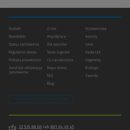
Kontakt
O nas
Wydawnictwa
Newsletter
Współpraca
Autorzy
Status zamówienia
Dla autorów
(Nowe
(Link
Serie
okno)
do
Regulamin sklepu
Twoje sugestie
Hasła LEX
innej
strony)
Polityka prywatności
(Nowe
(Link
Co nas wyróżnia
Segmenty
okno)
do
Zwrot lub reklamacja
Mapa strony
Rodzaje
innej
zamówienia
strony)
FAQ
Zawody
Blog
Zarządzaj preferencjami plików cookie
22 535 88 00
lub
801 04 45 45