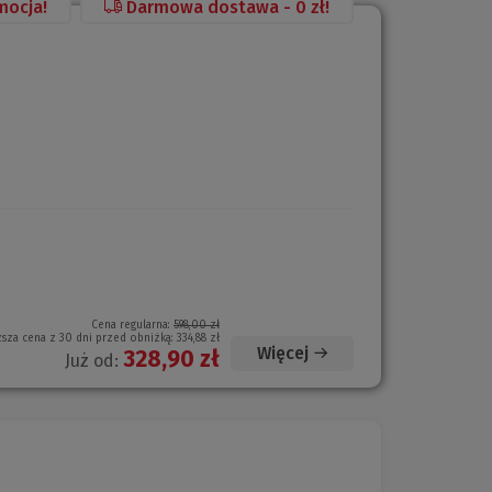
mocja!
Darmowa dostawa - 0 zł!
Cena regularna:
598,00 zł
ższa cena z 30 dni przed obniżką:
334,88 zł
Więcej
328,90 zł
Już od: