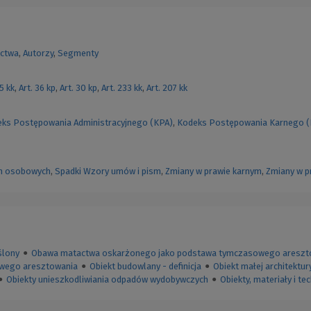
ctwa
,
Autorzy
,
Segmenty
55 kk
,
Art. 36 kp
,
Art. 30 kp
,
Art. 233 kk
,
Art. 207 kk
ks Postępowania Administracyjnego (KPA)
,
Kodeks Postępowania Karnego 
h osobowych
,
Spadki
Wzory umów i pism
,
Zmiany w prawie karnym
,
Zmiany w p
ślony
●
Obawa matactwa oskarżonego jako podstawa tymczasowego areszt
owego aresztowania
●
Obiekt budowlany - definicja
●
Obiekt małej architektury
●
Obiekty unieszkodliwiania odpadów wydobywczych
●
Obiekty, materiały i t