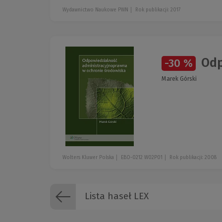
Wydawnictwo Naukowe PWN
Rok publikacji: 2017
Odp
-30 %
Marek Górski
Wolters Kluwer Polska
EBO-0212 W02P01
Rok publikacji: 2008
Lista haseł LEX