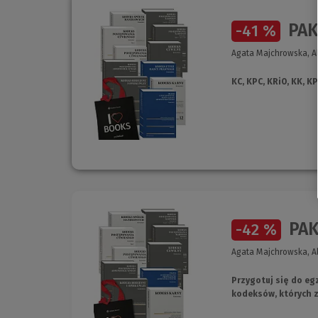
PAK
-41 %
Agata Majchrowska, Al
KC, KPC, KRiO, KK, 
PAKI
-42 %
Agata Majchrowska, Al
Przygotuj się do e
kodeksów, których 