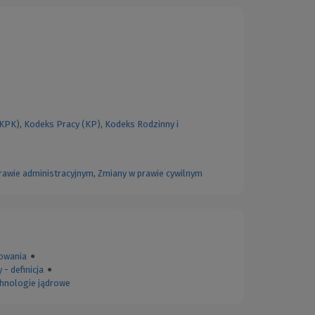
(KPK)
,
Kodeks Pracy (KP)
,
Kodeks Rodzinny i
rawie administracyjnym
,
Zmiany w prawie cywilnym
owania
●
 - definicja
●
echnologie jądrowe