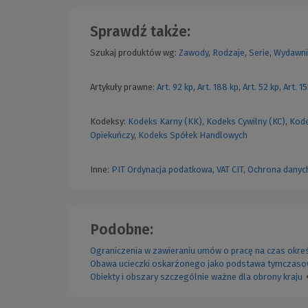
Sprawdź także:
Szukaj produktów wg:
Zawody
,
Rodzaje
,
Serie
,
Wydawni
Artykuły prawne:
Art. 92 kp
,
Art. 188 kp
,
Art. 52 kp
,
Art. 1
Kodeksy:
Kodeks Karny (KK)
,
Kodeks Cywilny (KC)
,
Kode
Opiekuńczy
,
Kodeks Spółek Handlowych
Inne:
PIT
Ordynacja podatkowa
,
VAT
CIT
,
Ochrona danyc
Podobne:
Ograniczenia w zawieraniu umów o pracę na czas okre
Obawa ucieczki oskarżonego jako podstawa tymczas
Obiekty i obszary szczególnie ważne dla obrony kraju