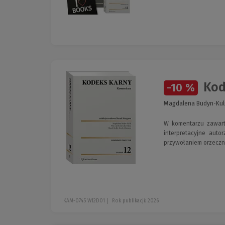
Kod
-10 %
Magdalena Budyn-Kuli
W komentarzu zawart
interpretacyjne aut
przywołaniem orzeczn
KAM-0745 W12D01
Rok publikacji: 2026