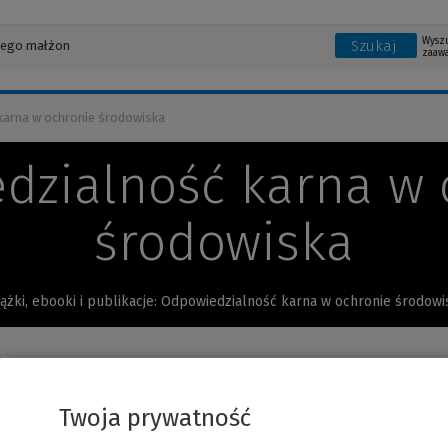
Wysz
Szukaj
zaaw
arna w ochronie środowiska
dzialność karna w 
środowiska
iążki, ebooki i publikacje: Odpowiedzialność karna w ochronie środowi
nia
Twoja prywatność
Pro