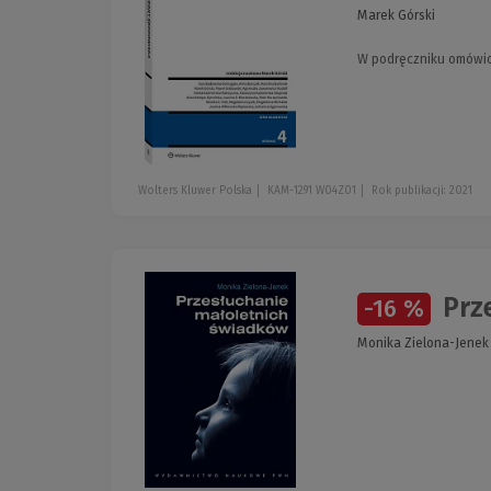
Marek Górski
W podręczniku omówio
Wolters Kluwer Polska
KAM-1291 W04Z01
Rok publikacji: 2021
Prz
-16 %
Monika Zielona-Jenek