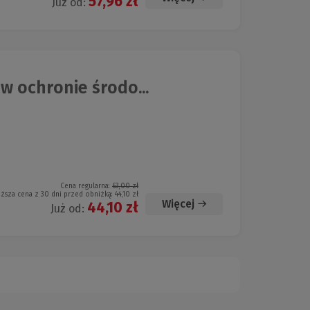
57,96 zł
Już od:
 ochronie środo...
Cena regularna:
63,00 zł
iższa cena z 30 dni przed obniżką:
44,10 zł
Więcej
44,10 zł
Już od: