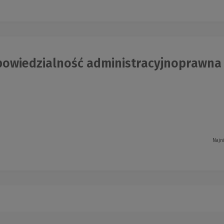
owiedzialność administracyjnoprawna w
Najn