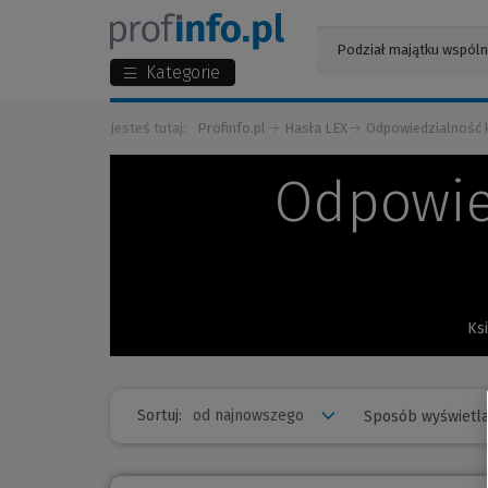
Kategorie
Jesteś tutaj:
Profinfo.pl
Hasła LEX
Odpowiedzialność k
Odpowie
Ks
Sortuj:
Sposób wyświetla