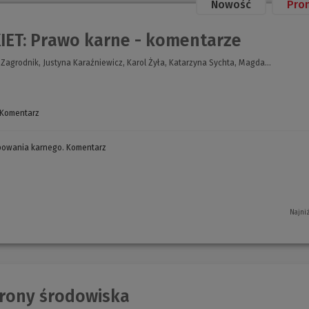
Nowość
Pro
IET: Prawo karne - komentarze
Zagrodnik, Justyna Karaźniewicz, Karol Żyła, Katarzyna Sychta, Magda...
 Komentarz
(Nowe
okno)
powania karnego. Komentarz
(Nowe
okno)
Najni
rony środowiska