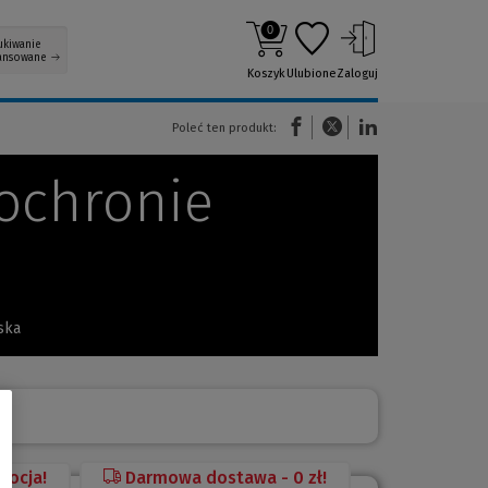
0
ukiwanie
ansowane
Koszyk
Ulubione
Zaloguj
(Nowe okno)
(Link do innej strony)
(Link do innej strony)
Poleć ten produkt:
ochronie
ska
mocja!
Darmowa dostawa - 0 zł!