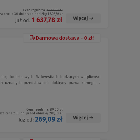
Cena regularna:
2 832,00 zł
za cena z 30 dni przed obniżką:
1 808,89 zł
Więcej
1 637,78 zł
Już od:
Darmowa dostawa - 0 zł!
ulacji kodeksowych. W kwestiach budzących wątpliwości
ch uznanych przedstawicieli doktryny prawa karnego, z
Cena regularna:
299,00 zł
sza cena z 30 dni przed obniżką:
209,30 zł
Więcej
269,09 zł
Już od: