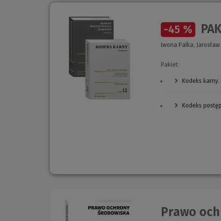
PAK
-45 %
Iwona Palka, Jarosław 
Pakiet:
Kodeks karny.
Kodeks postę
Prawo och