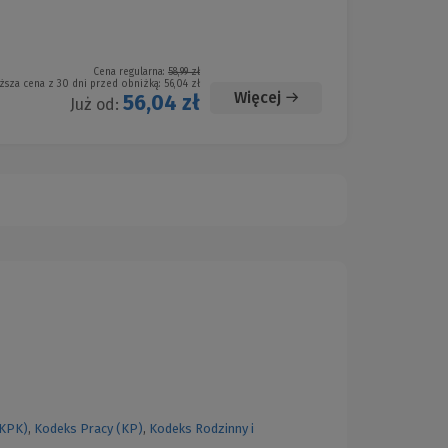
Cena regularna:
58,99 zł
ższa cena z 30 dni przed obniżką:
56,04 zł
Więcej
56,04 zł
Już od:
(KPK)
,
Kodeks Pracy (KP)
,
Kodeks Rodzinny i