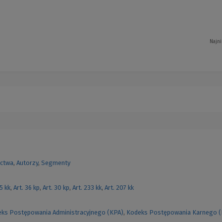
Najni
ctwa
,
Autorzy
,
Segmenty
55 kk
,
Art. 36 kp
,
Art. 30 kp
,
Art. 233 kk
,
Art. 207 kk
ks Postępowania Administracyjnego (KPA)
,
Kodeks Postępowania Karnego 