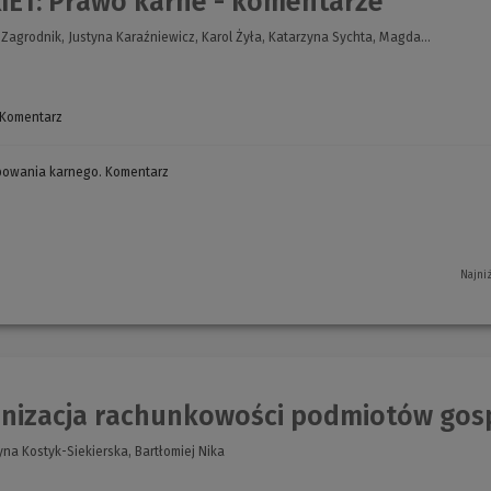
IET: Prawo karne - komentarze
Zagrodnik, Justyna Karaźniewicz, Karol Żyła, Katarzyna Sychta, Magda...
 Komentarz
(Nowe
okno)
powania karnego. Komentarz
(Nowe
okno)
Najni
nizacja rachunkowości podmiotów gos
na Kostyk-Siekierska, Bartłomiej Nika