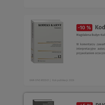
Kod
-10 %
Magdalena Budyn-Kuli
W komentarzu zawart
interpretacyjne aut
przywołaniem orzeczn
KAM-0745 W12D01
Rok publikacji: 2026