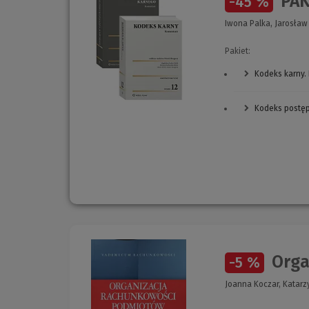
PAK
-45 %
Iwona Palka, Jarosław 
Pakiet:
Kodeks karny.
Kodeks postę
Orga
-5 %
Joanna Koczar, Katarzy