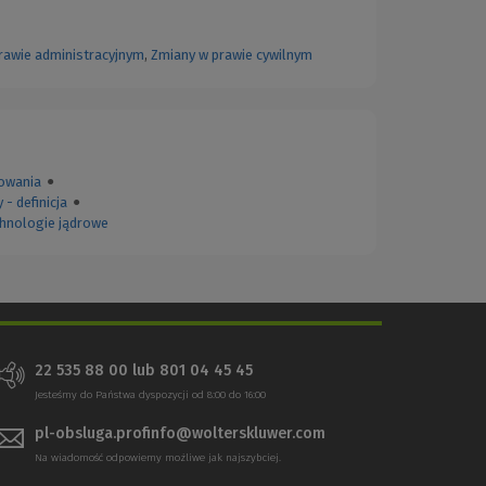
rawie administracyjnym
,
Zmiany w prawie cywilnym
owania
●
 - definicja
●
echnologie jądrowe
22 535 88 00
lub
801 04 45 45
Jesteśmy do Państwa dyspozycji od 8:00 do 16:00
pl-obsluga.profinfo@wolterskluwer.com
Na wiadomość odpowiemy możliwe jak najszybciej.