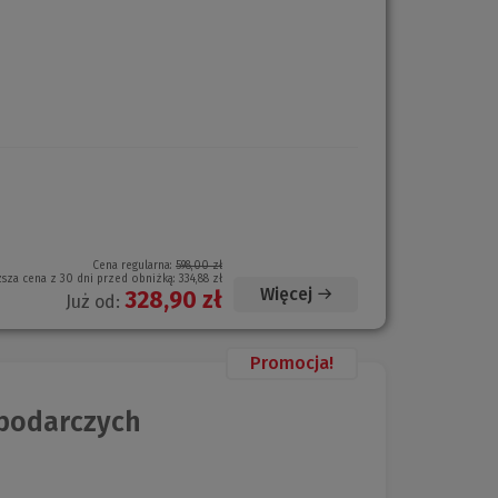
Cena regularna:
598,00 zł
ższa cena z 30 dni przed obniżką:
334,88 zł
Więcej
328,90 zł
Już od:
Promocja!
podarczych