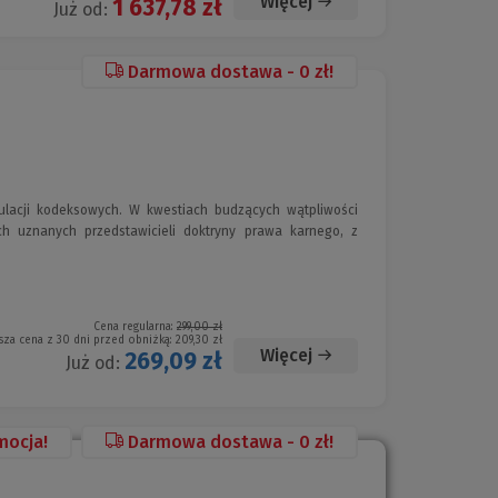
Więcej
1 637,78 zł
Już od:
Darmowa dostawa - 0 zł!
ulacji kodeksowych. W kwestiach budzących wątpliwości
ch uznanych przedstawicieli doktryny prawa karnego, z
Cena regularna:
299,00 zł
sza cena z 30 dni przed obniżką:
209,30 zł
Więcej
269,09 zł
Już od:
mocja!
Darmowa dostawa - 0 zł!