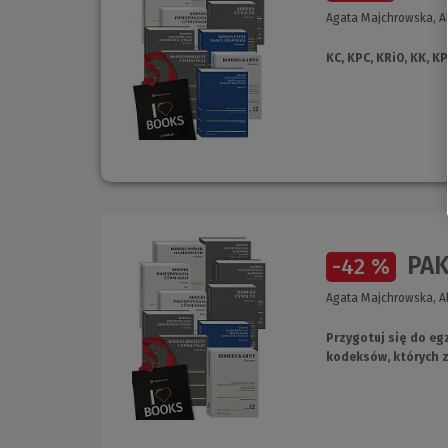
Agata Majchrowska, Al
KC, KPC, KRiO, KK, 
PAKI
-42 %
Agata Majchrowska, Al
Przygotuj się do e
kodeksów, których 