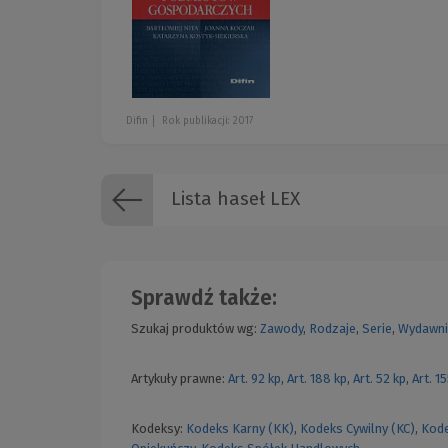
Difin
Rok publikacji: 2017
Lista haseł LEX
Sprawdź także:
Szukaj produktów wg:
Zawody
,
Rodzaje
,
Serie
,
Wydawni
Artykuły prawne:
Art. 92 kp
,
Art. 188 kp
,
Art. 52 kp
,
Art. 1
Kodeksy:
Kodeks Karny (KK)
,
Kodeks Cywilny (KC)
,
Kode