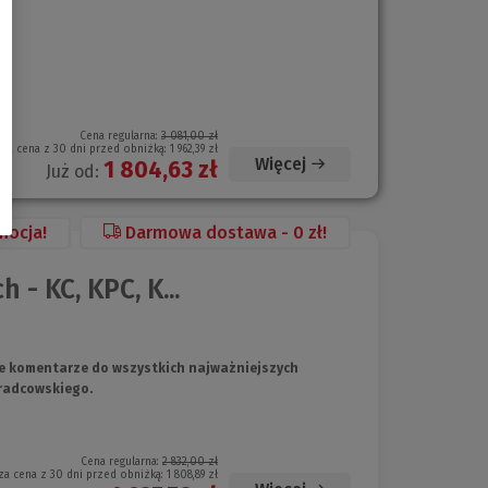
Cena regularna:
3 081,00 zł
sza cena z 30 dni przed obniżką:
1 962,39 zł
Więcej
1 804,63 zł
Już od:
mocja!
Darmowa dostawa - 0 zł!
- KC, KPC, K...
e komentarze do wszystkich najważniejszych
radcowskiego.
Cena regularna:
2 832,00 zł
za cena z 30 dni przed obniżką:
1 808,89 zł