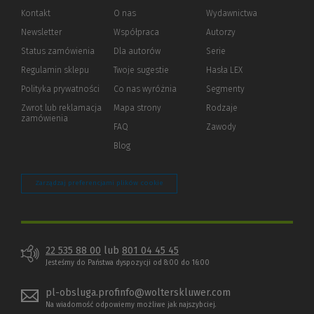
Kontakt
O nas
Wydawnictwa
Newsletter
Współpraca
Autorzy
Status zamówienia
Dla autorów
(Nowe
(Link
Serie
okno)
do
Regulamin sklepu
Twoje sugestie
Hasła LEX
innej
strony)
Polityka prywatności
(Nowe
(Link
Co nas wyróżnia
Segmenty
okno)
do
Zwrot lub reklamacja
Mapa strony
Rodzaje
innej
zamówienia
strony)
FAQ
Zawody
Blog
Zarządzaj preferencjami plików cookie
22 535 88 00
lub
801 04 45 45
Jesteśmy do Państwa dyspozycji od 8:00 do 16:00
pl-obsluga.profinfo@wolterskluwer.com
Na wiadomość odpowiemy możliwe jak najszybciej.