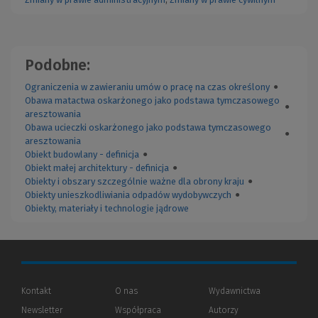
Podobne:
Ograniczenia w zawieraniu umów o pracę na czas określony
●
Obawa matactwa oskarżonego jako podstawa tymczasowego
●
aresztowania
Obawa ucieczki oskarżonego jako podstawa tymczasowego
●
aresztowania
Obiekt budowlany - definicja
●
Obiekt małej architektury - definicja
●
Obiekty i obszary szczególnie ważne dla obrony kraju
●
Obiekty unieszkodliwiania odpadów wydobywczych
●
Obiekty, materiały i technologie jądrowe
Kontakt
O nas
Wydawnictwa
Newsletter
Współpraca
Autorzy