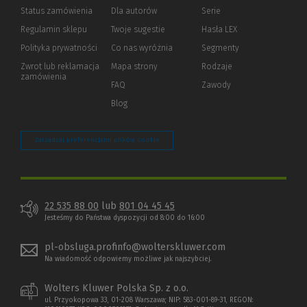
Status zamówienia
Dla autorów
(Nowe
(Link
Serie
okno)
do
Regulamin sklepu
Twoje sugestie
Hasła LEX
innej
strony)
Polityka prywatności
(Nowe
(Link
Co nas wyróżnia
Segmenty
okno)
do
Zwrot lub reklamacja
Mapa strony
Rodzaje
innej
zamówienia
strony)
FAQ
Zawody
Blog
Zarządzaj preferencjami plików cookie
22 535 88 00
lub
801 04 45 45
Jesteśmy do Państwa dyspozycji od 8:00 do 16:00
pl-obsluga.profinfo@wolterskluwer.com
Na wiadomość odpowiemy możliwe jak najszybciej.
Wolters Kluwer Polska Sp. z o.o.
ul. Przyokopowa 33, 01-208 Warszawa; NIP: 583-001-89-31, REGON: