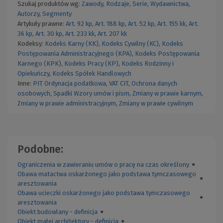
Szukaj produktów wg:
Zawody
,
Rodzaje
,
Serie
,
Wydawnictwa
,
Autorzy
,
Segmenty
Artykuły prawne:
Art. 92 kp
,
Art. 188 kp
,
Art. 52 kp
,
Art. 155 kk
,
Art.
36 kp
,
Art. 30 kp
,
Art. 233 kk
,
Art. 207 kk
Kodeksy:
Kodeks Karny (KK)
,
Kodeks Cywilny (KC)
,
Kodeks
Postępowania Administracyjnego (KPA)
,
Kodeks Postępowania
Karnego (KPK)
,
Kodeks Pracy (KP)
,
Kodeks Rodzinny i
Opiekuńczy
,
Kodeks Spółek Handlowych
Inne:
PIT
Ordynacja podatkowa
,
VAT
CIT
,
Ochrona danych
osobowych
,
Spadki
Wzory umów i pism
,
Zmiany w prawie karnym
,
Zmiany w prawie administracyjnym
,
Zmiany w prawie cywilnym
Podobne:
Ograniczenia w zawieraniu umów o pracę na czas określony
●
Obawa matactwa oskarżonego jako podstawa tymczasowego
●
aresztowania
Obawa ucieczki oskarżonego jako podstawa tymczasowego
●
aresztowania
Obiekt budowlany - definicja
●
Obiekt małej architektury - definicja
●