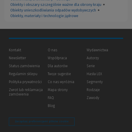
Obiekty i obszary szczególnie ważne dla obrony kraju
●
Obiekty unieszkodliwiania odpadów wydobywczych
●
Obiekty, materiały i technologie jądrowe
Kontakt
O nas
Wydawnictwa
Newsletter
Współpraca
Autorzy
Status zamówienia
Dla autorów
(Nowe
(Link
Serie
okno)
do
Regulamin sklepu
Twoje sugestie
Hasła LEX
innej
strony)
Polityka prywatności
(Nowe
(Link
Co nas wyróżnia
Segmenty
okno)
do
Zwrot lub reklamacja
Mapa strony
Rodzaje
innej
zamówienia
strony)
FAQ
Zawody
Blog
Zarządzaj preferencjami plików cookie