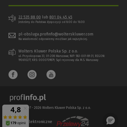
22 535 88 00
lub
801 04 45 45
Jesteśmy do Państwa dyspozycji od 8:00 do 16:00
pl-obsluga.profinfo@wolterskluwer.com
Na wiadomość odpowiemy możliwe jak najszybciej.
Wolters Kluwer Polska Sp. z o.o.
ul. Przyokopowa 33, 01-208 Warszawa; NIP: 583-001-89-31, REGON:
190610277, KRS: 0000709879, Sąd rejonowy dla M.S. Warszawy
Copyright 1997 - 2026 Wolters Kluwer Polska Sp. z o.o.
Płatności elektroniczne
(Nowe
(Link