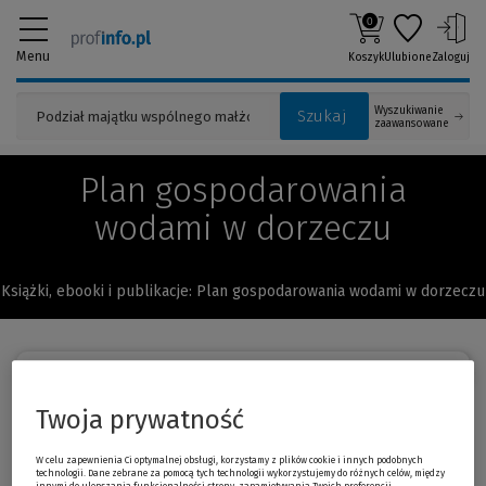
0
Menu
Koszyk
Ulubione
Zaloguj
Wyszukiwanie
Szukaj
zaawansowane
Plan gospodarowania
wodami w dorzeczu
Książki, ebooki i publikacje: Plan gospodarowania wodami w dorzeczu
Sortuj:
Twoja prywatność
Prawo wodne. Gospodarowanie
-10 %
W celu zapewnienia Ci optymalnej obsługi, korzystamy z plików cookie i innych podobnych
wodami. Komentarz
technologii. Dane zebrane za pomocą tych technologii wykorzystujemy do różnych celów, między