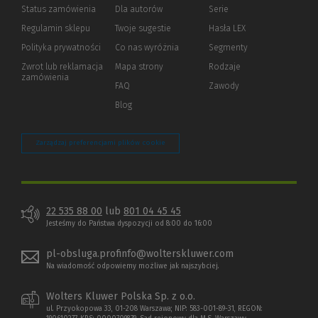
Status zamówienia
Dla autorów
(Nowe
(Link
Serie
okno)
do
Regulamin sklepu
Twoje sugestie
Hasła LEX
innej
strony)
Polityka prywatności
(Nowe
(Link
Co nas wyróżnia
Segmenty
okno)
do
Zwrot lub reklamacja
Mapa strony
Rodzaje
innej
zamówienia
strony)
FAQ
Zawody
Blog
Zarządzaj preferencjami plików cookie
22 535 88 00
lub
801 04 45 45
Jesteśmy do Państwa dyspozycji od 8:00 do 16:00
pl-obsluga.profinfo@wolterskluwer.com
Na wiadomość odpowiemy możliwe jak najszybciej.
Wolters Kluwer Polska Sp. z o.o.
ul. Przyokopowa 33, 01-208 Warszawa; NIP: 583-001-89-31, REGON: