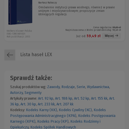
Bartosz Rakoczy
Omówienie instytucji prawa wodnego, również w prawie
unijnym i międzynarodowym; propozycje zmian
istniejących regulacji.
Cena regularna:
85,00 zł
Najniższa cena z 30 dni przed obniżką:
59,49 zł
Wolters Kluwer Polska
EBO-1390 W01E01
59,49 zł
Więcej
Już od:
Rok publikacji: 2013
Lista haseł LEX
Sprawdź także:
Szukaj produktów wg:
Zawody
,
Rodzaje
,
Serie
,
Wydawnictwa
,
Autorzy
,
Segmenty
Artykuły prawne:
Art. 92 kp
,
Art. 188 kp
,
Art. 52 kp
,
Art. 155 kk
,
Art.
36 kp
,
Art. 30 kp
,
Art. 233 kk
,
Art. 207 kk
Kodeksy:
Kodeks Karny (KK)
,
Kodeks Cywilny (KC)
,
Kodeks
Postępowania Administracyjnego (KPA)
,
Kodeks Postępowania
Karnego (KPK)
,
Kodeks Pracy (KP)
,
Kodeks Rodzinny i
Opiekuńczy
,
Kodeks Spółek Handlowych