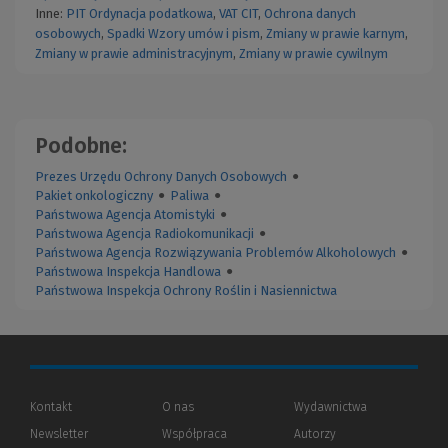
Inne:
PIT
Ordynacja podatkowa
,
VAT
CIT
,
Ochrona danych
osobowych
,
Spadki
Wzory umów i pism
,
Zmiany w prawie karnym
,
Zmiany w prawie administracyjnym
,
Zmiany w prawie cywilnym
Podobne:
Prezes Urzędu Ochrony Danych Osobowych
●
Pakiet onkologiczny
●
Paliwa
●
Państwowa Agencja Atomistyki
●
Państwowa Agencja Radiokomunikacji
●
Państwowa Agencja Rozwiązywania Problemów Alkoholowych
●
Państwowa Inspekcja Handlowa
●
Państwowa Inspekcja Ochrony Roślin i Nasiennictwa
Kontakt
O nas
Wydawnictwa
Newsletter
Współpraca
Autorzy