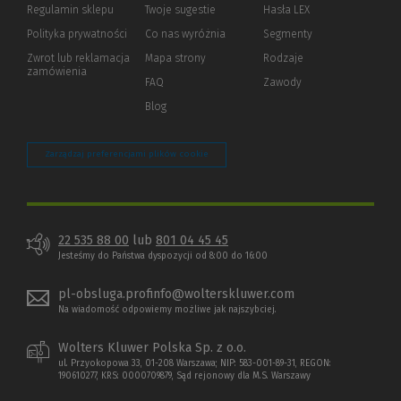
Regulamin sklepu
Twoje sugestie
Hasła LEX
innej
strony)
Polityka prywatności
(Nowe
(Link
Co nas wyróżnia
Segmenty
okno)
do
Zwrot lub reklamacja
Mapa strony
Rodzaje
innej
zamówienia
strony)
FAQ
Zawody
Blog
Zarządzaj preferencjami plików cookie
22 535 88 00
lub
801 04 45 45
Jesteśmy do Państwa dyspozycji od 8:00 do 16:00
pl-obsluga.profinfo@wolterskluwer.com
Na wiadomość odpowiemy możliwe jak najszybciej.
Wolters Kluwer Polska Sp. z o.o.
ul. Przyokopowa 33, 01-208 Warszawa; NIP: 583-001-89-31, REGON:
190610277, KRS: 0000709879, Sąd rejonowy dla M.S. Warszawy