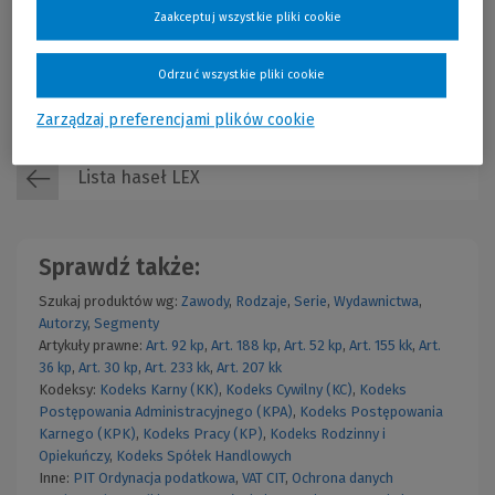
prawniczej kompleksowe opracowanie
Zaakceptuj wszystkie pliki cookie
monograficzne poświęcone czynnościom
notarialnym w kodeksie spółek handlowych.
Odrzuć wszystkie pliki cookie
Cena regularna:
85,00 zł
Najniższa cena z 30 dni przed obniżką:
59,49 zł
Wolters Kluwer Polska
59,49 zł
Więcej
Już od:
Rok publikacji: 2012
Zarządzaj preferencjami plików cookie
Lista haseł LEX
Sprawdź także:
Szukaj produktów wg:
Zawody
,
Rodzaje
,
Serie
,
Wydawnictwa
,
Autorzy
,
Segmenty
Artykuły prawne:
Art. 92 kp
,
Art. 188 kp
,
Art. 52 kp
,
Art. 155 kk
,
Art.
36 kp
,
Art. 30 kp
,
Art. 233 kk
,
Art. 207 kk
Kodeksy:
Kodeks Karny (KK)
,
Kodeks Cywilny (KC)
,
Kodeks
Postępowania Administracyjnego (KPA)
,
Kodeks Postępowania
Karnego (KPK)
,
Kodeks Pracy (KP)
,
Kodeks Rodzinny i
Opiekuńczy
,
Kodeks Spółek Handlowych
Inne:
PIT
Ordynacja podatkowa
,
VAT
CIT
,
Ochrona danych