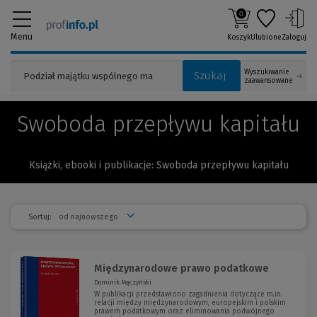
0
Menu
Koszyk
Ulubione
Zaloguj
Wyszukiwanie
Szukaj
zaawansowane
Swoboda przepływu kapitału
Książki, ebooki i publikacje: Swoboda przepływu kapitału
Sortuj:
Międzynarodowe prawo podatkowe
Dominik Mączyński
W publikacji przedstawiono zagadnienia dotyczące m.in.
relacji między międzynarodowym, europejskim i polskim
prawem podatkowym oraz eliminowania podwójnego