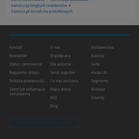
Samorząd biegłych rewidentów
●
Samorząd doradców podatkowych
Kontakt
O nas
Wydawnictwa
Newsletter
Współpraca
Autorzy
Status zamówienia
Dla autorów
(Nowe
(Link
Serie
okno)
do
Regulamin sklepu
Twoje sugestie
Hasła LEX
innej
strony)
Polityka prywatności
(Nowe
(Link
Co nas wyróżnia
Segmenty
okno)
do
Zwrot lub reklamacja
Mapa strony
Rodzaje
innej
zamówienia
strony)
FAQ
Zawody
Blog
Zarządzaj preferencjami plików cookie