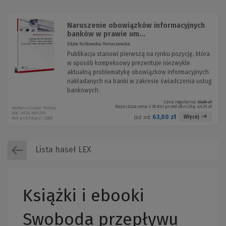
Naruszenie obowiązków informacyjnych
banków w prawie um...
Edyta Rutkowska-Tomaszewska
Publikacja stanowi pierwszą na rynku pozycję, która
w sposób kompeksowy prezentuje niezwykle
aktualną problematykę obowiązków informacyjnych
nakładanych na banki w zakresie świadczenia usług
bankowych.
Cena regularna:
63,00 zł
Najniższa cena z 30 dni przed obniżką:
44,10 zł
Wolters Kluwer Polska
ABC-0534 W01Z01
63,00 zł
Więcej
Już od:
Rok publikacji: 2009
Lista haseł LEX
Książki i ebooki
Swoboda przepływu