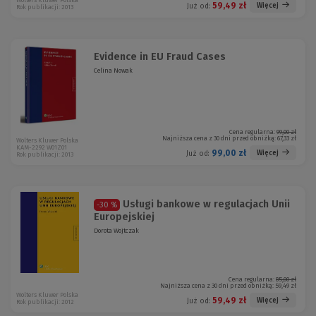
Wolters Kluwer Polska
59,49 zł
Więcej
Już od:
Rok publikacji: 2013
Evidence in EU Fraud Cases
Celina Nowak
Cena regularna:
99,00 zł
Najniższa cena z 30 dni przed obniżką:
67,33 zł
Wolters Kluwer Polska
KAM-2292 W01Z01
99,00 zł
Więcej
Już od:
Rok publikacji: 2013
Usługi bankowe w regulacjach Unii
-30 %
Europejskiej
Dorota Wojtczak
Cena regularna:
85,00 zł
Najniższa cena z 30 dni przed obniżką:
59,49 zł
Wolters Kluwer Polska
59,49 zł
Więcej
Już od:
Rok publikacji: 2012