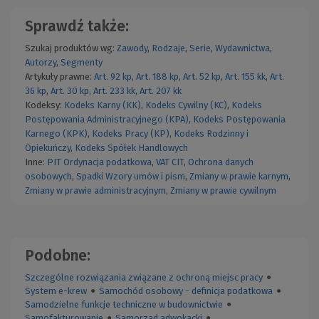
Sprawdź także:
Szukaj produktów wg:
Zawody
,
Rodzaje
,
Serie
,
Wydawnictwa
,
Autorzy
,
Segmenty
Artykuły prawne:
Art. 92 kp
,
Art. 188 kp
,
Art. 52 kp
,
Art. 155 kk
,
Art.
36 kp
,
Art. 30 kp
,
Art. 233 kk
,
Art. 207 kk
Kodeksy:
Kodeks Karny (KK)
,
Kodeks Cywilny (KC)
,
Kodeks
Postępowania Administracyjnego (KPA)
,
Kodeks Postępowania
Karnego (KPK)
,
Kodeks Pracy (KP)
,
Kodeks Rodzinny i
Opiekuńczy
,
Kodeks Spółek Handlowych
Inne:
PIT
Ordynacja podatkowa
,
VAT
CIT
,
Ochrona danych
osobowych
,
Spadki
Wzory umów i pism
,
Zmiany w prawie karnym
,
Zmiany w prawie administracyjnym
,
Zmiany w prawie cywilnym
Podobne:
Szczególne rozwiązania związane z ochroną miejsc pracy
●
System e-krew
●
Samochód osobowy - definicja podatkowa
●
Samodzielne funkcje techniczne w budownictwie
●
Samofakturowanie
●
Samorząd adwokacki
●