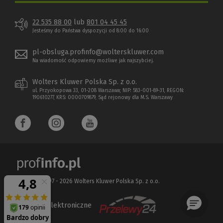
22 535 88 00
lub
801 04 45 45
Jesteśmy do Państwa dyspozycji od 8:00 do 16:00
pl-obsluga.profinfo@wolterskluwer.com
Na wiadomość odpowiemy możliwe jak najszybciej.
Wolters Kluwer Polska Sp. z o.o.
ul. Przyokopowa 33, 01-208 Warszawa; NIP: 583-001-89-31, REGON:
190610277, KRS: 0000709879, Sąd rejonowy dla M.S. Warszawy
Copyright 1997 - 2026 Wolters Kluwer Polska Sp. z o.o.
Płatności elektroniczne
(Nowe
(Link
okno)
do