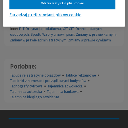
36 kp
,
Art. 30 kp
,
Art. 233 kk
,
Art. 207 kk
Odrzuć wszystkie pliki cookie
Kodeksy:
Kodeks Karny (KK)
,
Kodeks Cywilny (KC)
,
Kodeks
Postępowania Administracyjnego (KPA)
,
Kodeks Postępowania
Zarządzaj preferencjami plików cookie
Karnego (KPK)
,
Kodeks Pracy (KP)
,
Kodeks Rodzinny i
Opiekuńczy
,
Kodeks Spółek Handlowych
Inne:
PIT
Ordynacja podatkowa
,
VAT
CIT
,
Ochrona danych
osobowych
,
Spadki
Wzory umów i pism
,
Zmiany w prawie karnym
,
Zmiany w prawie administracyjnym
,
Zmiany w prawie cywilnym
Podobne:
Tablice rejestracyjne pojazdów
●
Tablice reklamowe
●
Tabliczki z numerami porządkowymi budynków
●
Tachografy cyfrowe
●
Tajemnica adwokacka
●
Tajemnica autorska
●
Tajemnica bankowa
●
Tajemnica biegłego rewidenta