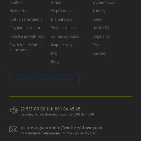
Kontakt
O nas
Wydawnictwa
Newsletter
Współpraca
Autorzy
Status zamówienia
Dla autorów
(Nowe
(Link
Serie
okno)
do
Regulamin sklepu
Twoje sugestie
Hasła LEX
innej
strony)
Polityka prywatności
(Nowe
(Link
Co nas wyróżnia
Segmenty
okno)
do
Zwrot lub reklamacja
Mapa strony
Rodzaje
innej
zamówienia
strony)
FAQ
Zawody
Blog
Zarządzaj preferencjami plików cookie
22 535 88 00
lub
801 04 45 45
Jesteśmy do Państwa dyspozycji od 8:00 do 16:00
pl-obsluga.profinfo@wolterskluwer.com
Na wiadomość odpowiemy możliwe jak najszybciej.