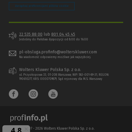
Zarządzaj preferencjami plików cookie
22 535 88 00
lub
801 04 45 45
Jesteśmy do Państwa dyspozycji od 8:00 do 16:00
pl-obsluga.profinfo@wolterskluwer.com
Na wiadomość odpowiemy możliwe jak najszybciej.
Wolters Kluwer Polska Sp. z o.o.
ul. Przyokopowa 33, 01-208 Warszawa; NIP: 583-001-89-31, REGON:
190610277, KRS: 0000709879, Sąd rejonowy dla M.S. Warszawy
Copyright 1997 - 2026 Wolters Kluwer Polska Sp. z o.o.