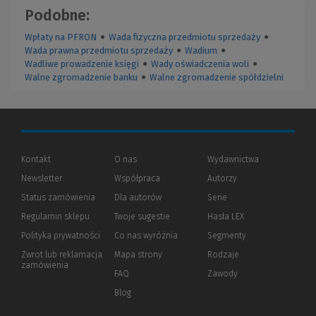
Podobne:
Wpłaty na PFRON
●
Wada fizyczna przedmiotu sprzedaży
●
Wada prawna przedmiotu sprzedaży
●
Wadium
●
Wadliwe prowadzenie księgi
●
Wady oświadczenia woli
●
Walne zgromadzenie banku
●
Walne zgromadzenie spółdzielni
Kontakt
O nas
Wydawnictwa
Newsletter
Współpraca
Autorzy
Status zamówienia
Dla autorów
(Nowe
(Link
Serie
okno)
do
Regulamin sklepu
Twoje sugestie
Hasła LEX
innej
strony)
Polityka prywatności
(Nowe
(Link
Co nas wyróżnia
Segmenty
okno)
do
Zwrot lub reklamacja
Mapa strony
Rodzaje
innej
zamówienia
strony)
FAQ
Zawody
Blog