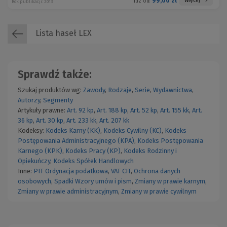
99,00 zł
Więcej
Już od:
Rok publikacji: 2013
Lista haseł LEX
Sprawdź także:
Szukaj produktów wg:
Zawody
,
Rodzaje
,
Serie
,
Wydawnictwa
,
Autorzy
,
Segmenty
Artykuły prawne:
Art. 92 kp
,
Art. 188 kp
,
Art. 52 kp
,
Art. 155 kk
,
Art.
36 kp
,
Art. 30 kp
,
Art. 233 kk
,
Art. 207 kk
Kodeksy:
Kodeks Karny (KK)
,
Kodeks Cywilny (KC)
,
Kodeks
Postępowania Administracyjnego (KPA)
,
Kodeks Postępowania
Karnego (KPK)
,
Kodeks Pracy (KP)
,
Kodeks Rodzinny i
Opiekuńczy
,
Kodeks Spółek Handlowych
Inne:
PIT
Ordynacja podatkowa
,
VAT
CIT
,
Ochrona danych
osobowych
,
Spadki
Wzory umów i pism
,
Zmiany w prawie karnym
,
Zmiany w prawie administracyjnym
,
Zmiany w prawie cywilnym