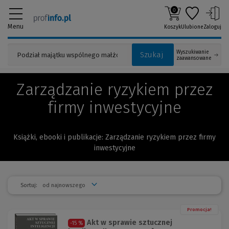
0
Menu
Koszyk
Ulubione
Zaloguj
Wyszukiwanie
Szukaj
zaawansowane
Zarządzanie ryzykiem przez
firmy inwestycyjne
Książki, ebooki i publikacje: Zarządzanie ryzykiem przez firmy
inwestycyjne
Sortuj:
Promocja!
Akt w sprawie sztucznej
-15 %