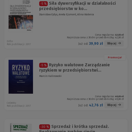
Siła dywersyfikacji w działalności
-5 %
przedsiębiorstw w ko...
Stanisław Ejdys, Aneta Ejsmont, Alina Walenia
Cena regularna:
42,00 zł
Najniższa cena z 30 dni przed obniżką:
42,00 zł
Difin
39,90 zł
Więcej
Już od:
Rok publikacji: 2017
Promocja!
Ryzyko walutowe Zarządzanie
-5 %
ryzykiem w przedsiębiorstwi...
Marcin Kalinowski
Cena regularna:
45,00 zł
Najniższa cena z 30 dni przed obniżką:
45,00 zł
CeDeWu
42,76 zł
Więcej
Już od:
Rok publikacji: 2017
Sprzedaż i krótka sprzedaż.
-30 %
Realizowanie zysków cięcie...