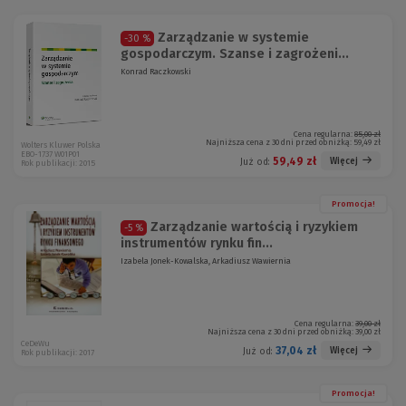
Zarządzanie w systemie
-30 %
gospodarczym. Szanse i zagrożeni...
Konrad Raczkowski
Cena regularna:
85,00 zł
Najniższa cena z 30 dni przed obniżką:
59,49 zł
Wolters Kluwer Polska
EBO-1737 W01P01
59,49 zł
Więcej
Już od:
Rok publikacji: 2015
Promocja!
Zarządzanie wartością i ryzykiem
-5 %
instrumentów rynku fin...
Izabela Jonek-Kowalska, Arkadiusz Wawiernia
Cena regularna:
39,00 zł
Najniższa cena z 30 dni przed obniżką:
39,00 zł
CeDeWu
37,04 zł
Więcej
Już od:
Rok publikacji: 2017
Promocja!