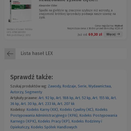
Alexander Elder
Spadki na giełdzie są znacznie szybsze niż wzrosty, a
znajomość krótkiej sprzedaży podwaja nasze szansę na
zysk.
Cena regularna:
99,00 zł
Najniższa cena z 30 dni przed obniżką:
67,33 zł
Wolters Kluwer Polska
OFE-0798 W01P01
69,30 zł
Więcej
Już od:
Rok publikacji: 2012
Lista haseł LEX
Sprawdź także:
Szukaj produktów wg:
Zawody
,
Rodzaje
,
Serie
,
Wydawnictwa
,
Autorzy
,
Segmenty
Artykuły prawne:
Art. 92 kp
,
Art. 188 kp
,
Art. 52 kp
,
Art. 155 kk
,
Art.
36 kp
,
Art. 30 kp
,
Art. 233 kk
,
Art. 207 kk
Kodeksy:
Kodeks Karny (KK)
,
Kodeks Cywilny (KC)
,
Kodeks
Postępowania Administracyjnego (KPA)
,
Kodeks Postępowania
Karnego (KPK)
,
Kodeks Pracy (KP)
,
Kodeks Rodzinny i
Opiekuńczy
,
Kodeks Spółek Handlowych