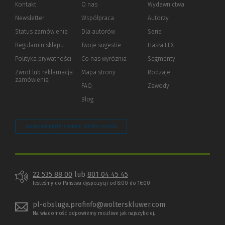
Kontakt
O nas
Wydawnictwa
Newsletter
Współpraca
Autorzy
Status zamówienia
Dla autorów
(Nowe
(Link
Serie
okno)
do
Regulamin sklepu
Twoje sugestie
Hasła LEX
innej
strony)
Polityka prywatności
(Nowe
(Link
Co nas wyróżnia
Segmenty
okno)
do
Zwrot lub reklamacja
Mapa strony
Rodzaje
innej
zamówienia
strony)
FAQ
Zawody
Blog
Zarządzaj preferencjami plików cookie
22 535 88 00
lub
801 04 45 45
Jesteśmy do Państwa dyspozycji od 8:00 do 16:00
pl-obsluga.profinfo@wolterskluwer.com
Na wiadomość odpowiemy możliwe jak najszybciej.