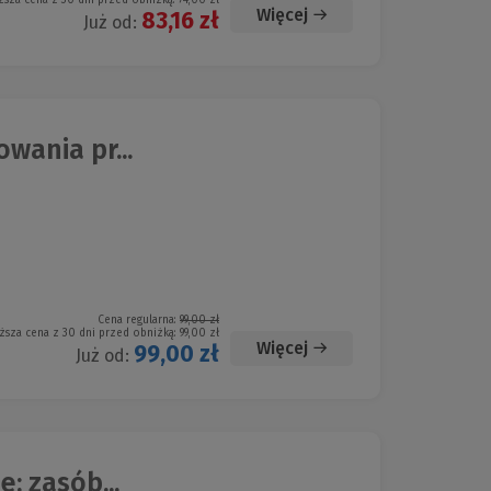
ższa cena z 30 dni przed obniżką:
74,00 zł
Więcej
83,16 zł
Już od:
wania pr...
Cena regularna:
99,00 zł
ższa cena z 30 dni przed obniżką:
99,00 zł
Więcej
99,00 zł
Już od:
: zasób...