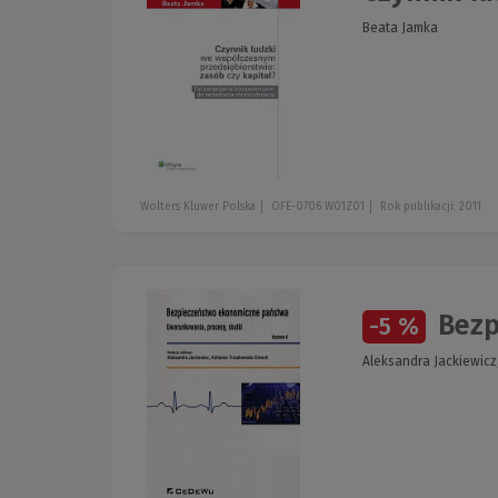
Beata Jamka
Wolters Kluwer Polska
OFE-0706 W01Z01
Rok publikacji: 2011
Bezp
-5 %
Aleksandra Jackiewic