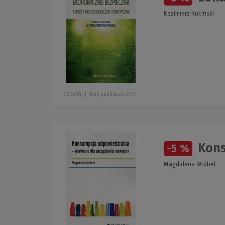
Kazimierz Kuciński
CeDeWu
Rok publikacji: 2017
Kons
-5 %
Magdalena Wróbel