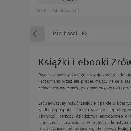
CeDeWu
Rok publikacji: 2017
Lista haseł LEX
Książki i ebooki Zr
Pojęcie zrównoważonego rozwoju zostało zdeﬁnio
i rozumiano przez nie proces mający na celu za
Zrównoważony rozwój jest najważniejszy
Foru
(w:)
Zrównoważony rozwój znajduje oparcie w Konstytuc
że Rzeczpospolita Polska strzeże niepodległoś
obywateli, strzeże dziedzictwa narodowego or
niemożności znalezienia w regulacji konstytu
płaszczyznach odnoszący się do całego kraju,