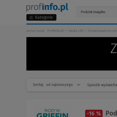
Kategorie
Jesteś tutaj:
Profinfo.pl
Hasła LEX
Zrównoważony roz
Sortuj:
Sposób wyświetla
Pod
-16 %