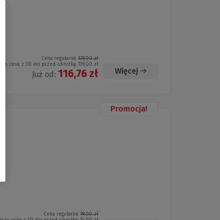
Cena regularna:
139,00 zł
sza cena z 30 dni przed obniżką:
139,00 zł
Więcej
116,76 zł
Już od:
Promocja!
Cena regularna:
99,00 zł