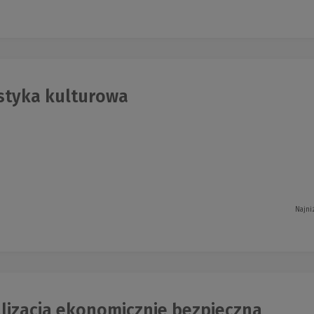
styka kulturowa
Najni
lizacja ekonomicznie bezpieczna