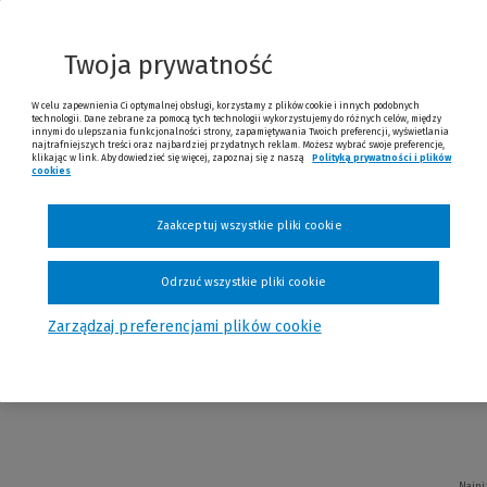
Twoja prywatność
W celu zapewnienia Ci optymalnej obsługi, korzystamy z plików cookie i innych podobnych
technologii. Dane zebrane za pomocą tych technologii wykorzystujemy do różnych celów, między
innymi do ulepszania funkcjonalności strony, zapamiętywania Twoich preferencji, wyświetlania
Najniż
najtrafniejszych treści oraz najbardziej przydatnych reklam. Możesz wybrać swoje preferencje,
klikając w link. Aby dowiedzieć się więcej, zapoznaj się z naszą
Polityką prywatności i plików
cookies
(Nowe okno)
(Link do innej strony)
Zaakceptuj wszystkie pliki cookie
Odrzuć wszystkie pliki cookie
ownictwo zrównoważone
Zarządzaj preferencjami plików cookie
ietecka