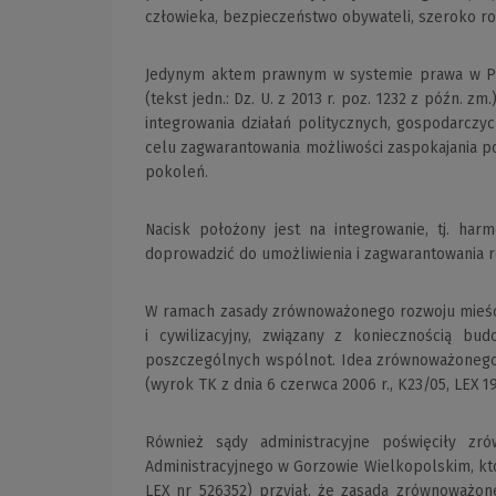
człowieka, bezpieczeństwo obywateli, szeroko r
Jedynym aktem prawnym w systemie prawa w Pols
(tekst jedn.: Dz. U. z 2013 r. poz. 1232 z późn.
integrowania działań politycznych, gospodarcz
celu zagwarantowania możliwości zaspokajania 
pokoleń.
Nacisk położony jest na integrowanie, tj. har
doprowadzić do umożliwienia i zagwarantowania
W ramach zasady zrównoważonego rozwoju mieści 
i cywilizacyjny, związany z koniecznością bu
poszczególnych wspólnot. Idea zrównoważonego 
(wyrok TK z dnia 6 czerwca 2006 r., K23/05, LEX 19
Również sądy administracyjne poświęciły z
Administracyjnego w Gorzowie Wielkopolskim, któr
LEX nr 526352) przyjął, że zasada zrównoważon