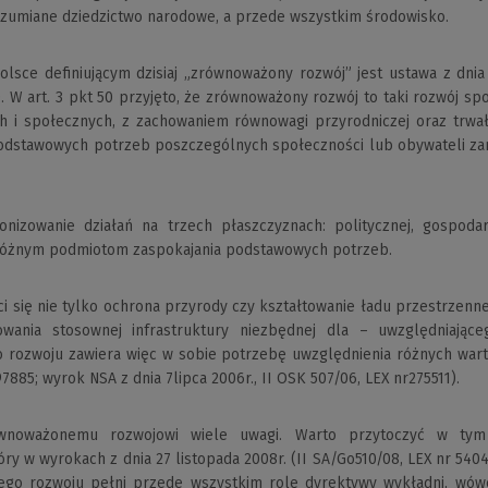
ozumiane dziedzictwo narodowe, a przede wszystkim środowisko.
ce deﬁniującym dzisiaj „zrównoważony rozwój” jest ustawa z dnia 
 zm.). W art. 3 pkt 50 przyjęto, że zrównoważony rozwój to taki rozwój
ych i społecznych, z zachowaniem równowagi przyrodniczej oraz trw
podstawowych potrzeb poszczególnych społeczności lub obywateli zar
monizowanie działań na trzech płaszczyznach: politycznej, gospoda
 różnym podmiotom zaspokajania podstawowych potrzeb.
się nie tylko ochrona przyrody czy kształtowanie ładu przestrzenneg
dowania stosownej infrastruktury niezbędnej dla – uwzględniające
rozwoju zawiera więc w sobie potrzebę uwzględnienia różnych warto
7885; wyrok NSA z dnia 7lipca 2006r., II OSK 507/06, LEX nr275511).
równoważonemu rozwojowi wiele uwagi. Warto przytoczyć w tym 
y w wyrokach z dnia 27 listopada 2008r. (II SA/Go510/08, LEX nr 54040
ego rozwoju pełni przede wszystkim rolę dyrektywy wykładni, wówc