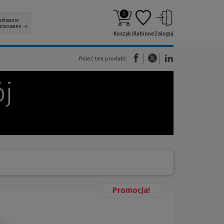
0
ukiwanie
ansowane
Koszyk
Ulubione
Zaloguj
(Nowe okno)
(Link do innej strony)
(Link do innej strony)
Poleć ten produkt:
j
Promocja!