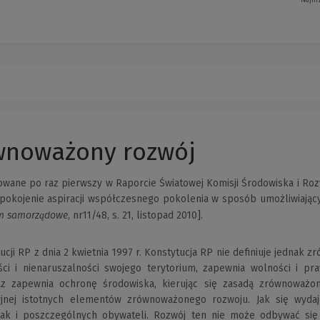
ównoważony rozwój
wane po raz pierwszy w Raporcie Światowej Komisji Środowiska i Rozw
spokojenie aspiracji współczesnego pokolenia w sposób umożliwiający
m samorządowe
, nr11/48, s. 21, listopad 2010].
ji RP z dnia 2 kwietnia 1997 r. Konstytucja RP nie deﬁniuje jednak zr
ci i nienaruszalności swojego terytorium, zapewnia wolności i p
az zapewnia ochronę środowiska, kierując się zasadą zrównoważon
cyjnej istotnych elementów zrównoważonego rozwoju. Jak się wyd
 jak i poszczególnych obywateli. Rozwój ten nie może odbywać się