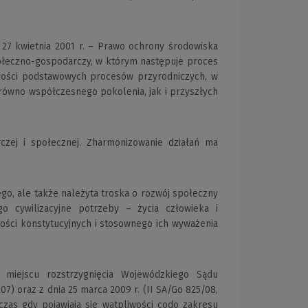
27 kwietnia 2001 r. – Prawo ochrony środowiska
 społeczno-gospodarczy, w którym następuje proces
ałości podstawowych procesów przyrodniczych, w
ówno współczesnego pokolenia, jak i przyszłych
rczej i społecznej. Zharmonizowanie działań ma
o, ale także należyta troska o rozwój społeczny
go cywilizacyjne potrzeby – życia człowieka i
ści konstytucyjnych i stosownego ich wyważenia
miejscu rozstrzygnięcia Wojewódzkiego Sądu
7) oraz z dnia 25 marca 2009 r. (II SA/Go 825/08,
zas gdy pojawiają się wątpliwości codo zakresu