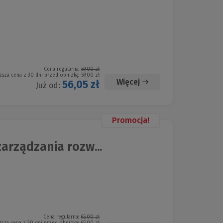
Cena regularna:
59,00 zł
ższa cena z 30 dni przed obniżką:
59,00 zł
Więcej
56,05 zł
Już od:
Promocja!
rządzania rozw...
Cena regularna:
65,00 zł
ższa cena z 30 dni przed obniżką:
65,00 zł