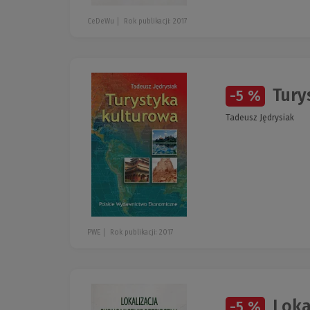
CeDeWu
Rok publikacji: 2017
Tury
-5 %
Tadeusz Jędrysiak
PWE
Rok publikacji: 2017
Loka
-5 %