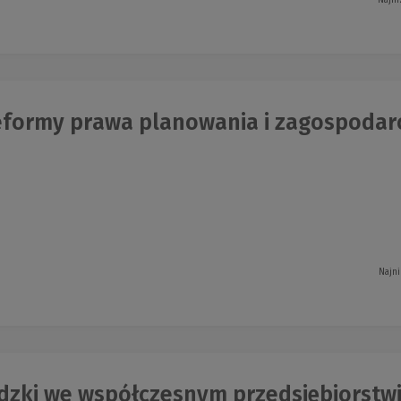
Najni
eformy prawa planowania i zagospodaro
Najni
dzki we współczesnym przedsiębiorstwie