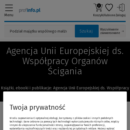
0
Menu
Koszyk
Ulubione
Zaloguj
Wyszukiwanie
Szukaj
zaawansowane
Agencja Unii Europejskiej ds.
Współpracy Organów
Ścigania
Książki, ebooki i publikacje: Agencja Unii Europejskiej ds. Współpracy
Organów Ścigania
Twoja prywatność
Sortuj:
W celu zapewnienia Ci optymalnej obsługi, korzystamy z plików cookie i innych podobnych
technologii. Dane zebrane za pomocą tych technologii wykorzystujemy do różnych celów, między
innymi do ulepszania funkcjonalności strony, zapamiętywania Twoich preferencji,
wyświetlania najtrafniejszych treści oraz najbardziej przydatnych reklam. Możesz wybrać
Promocja!