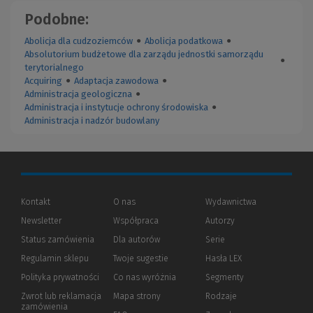
Podobne:
Abolicja dla cudzoziemców
●
Abolicja podatkowa
●
Absolutorium budżetowe dla zarządu jednostki samorządu
●
terytorialnego
Acquiring
●
Adaptacja zawodowa
●
Administracja geologiczna
●
Administracja i instytucje ochrony środowiska
●
Administracja i nadzór budowlany
Kontakt
O nas
Wydawnictwa
Newsletter
Współpraca
Autorzy
Status zamówienia
Dla autorów
(Nowe
(Link
Serie
okno)
do
Regulamin sklepu
Twoje sugestie
Hasła LEX
innej
strony)
Polityka prywatności
(Nowe
(Link
Co nas wyróżnia
Segmenty
okno)
do
Zwrot lub reklamacja
Mapa strony
Rodzaje
innej
zamówienia
strony)