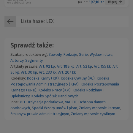
197,10 zł
Więcej
Już od:
Rok publikacji: 2013
Lista haseł LEX
Sprawdź także:
Szukaj produktów wg:
Zawody
,
Rodzaje
,
Serie
,
Wydawnictwa
,
Autorzy
,
Segmenty
Artykuły prawne:
Art. 92 kp
,
Art. 188 kp
,
Art. 52 kp
,
Art. 155 kk
,
Art.
36 kp
,
Art. 30 kp
,
Art. 233 kk
,
Art. 207 kk
Kodeksy:
Kodeks Karny (KK)
,
Kodeks Cywilny (KC)
,
Kodeks
Postępowania Administracyjnego (KPA)
,
Kodeks Postępowania
Karnego (KPK)
,
Kodeks Pracy (KP)
,
Kodeks Rodzinny i
Opiekuńczy
,
Kodeks Spółek Handlowych
Inne:
PIT
Ordynacja podatkowa
,
VAT
CIT
,
Ochrona danych
osobowych
,
Spadki
Wzory umów i pism
,
Zmiany w prawie karnym
,
Zmiany w prawie administracyjnym
,
Zmiany w prawie cywilnym