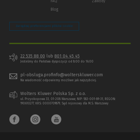
FAQ
Zawody
Blog
Zarządzaj preferencjami plików cookie
22 535 88 00
lub
801 04 45 45
Jesteśmy do Państwa dyspozycji od 8:00 do 16:00
pl-obsluga.profinfo@wolterskluwer.com
Na wiadomość odpowiemy możliwe jak najszybciej.
Wolters Kluwer Polska Sp. z o.o.
ul. Przyokopowa 33, 01-208 Warszawa; NIP: 583-001-89-31, REGON:
190610277, KRS: 0000709879, Sąd rejonowy dla M.S. Warszawy