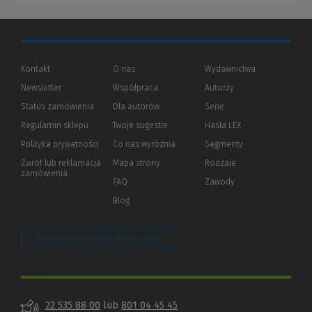
Kontakt
O nas
Wydawnictwa
Newsletter
Współpraca
Autorzy
Status zamówienia
Dla autorów
(Nowe
(Link
Serie
okno)
do
Regulamin sklepu
Twoje sugestie
Hasła LEX
innej
strony)
Polityka prywatności
(Nowe
(Link
Co nas wyróżnia
Segmenty
okno)
do
Zwrot lub reklamacja
Mapa strony
Rodzaje
innej
zamówienia
strony)
FAQ
Zawody
Blog
Zarządzaj preferencjami plików cookie
22 535 88 00
lub
801 04 45 45