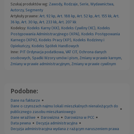
Szukaj produktów wg:
Zawody
,
Rodzaje
,
Serie
,
Wydawnictwa
,
Autorzy
,
Segmenty
Artykuły prawne:
Art. 92 kp
,
Art. 188 kp
,
Art. 52 kp
,
Art. 155 kk
,
Art.
36 kp
,
Art. 30 kp
,
Art. 233 kk
,
Art. 207 kk
Kodeksy:
Kodeks Karny (KK)
,
Kodeks Cywilny (KC)
,
Kodeks
Postępowania Administracyjnego (KPA)
,
Kodeks Postępowania
Karnego (KPK)
,
Kodeks Pracy (KP)
,
Kodeks Rodzinny i
Opiekuńczy
,
Kodeks Spółek Handlowych
Inne:
PIT
Ordynacja podatkowa
,
VAT
CIT
,
Ochrona danych
osobowych
,
Spadki
Wzory umów i pism
,
Zmiany w prawie karnym
,
Zmiany w prawie administracyjnym
,
Zmiany w prawie cywilnym
Podobne:
Dane na fakturze
●
Dane o czynszach najmu lokali mieszkalnych nienależących do
●
publicznego zasobu mieszkaniowego
Dane wrażliwe
●
Darowizna
●
Darowizna w PCC
●
Data pewna
●
Decyzja administracyjna
●
Decyzja administracyjna wydana z rażącym naruszeniem prawa