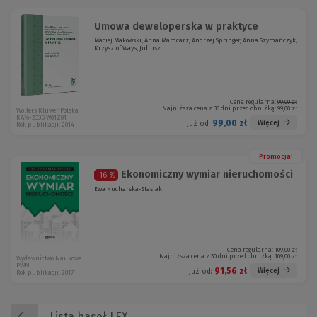
Umowa deweloperska w praktyce
Maciej Makowski, Anna Mamcarz, Andrzej Springer, Anna Szymańczyk,
Krzysztof Ways, Juliusz...
Cena regularna:
99,00 zł
Najniższa cena z 30 dni przed obniżką:
99,00 zł
Wolters Kluwer Polska
KAM-2335 W01Z01
99,00 zł
Więcej
Już od:
Rok publikacji: 2014
Promocja!
Ekonomiczny wymiar nieruchomości
-16 %
Ewa Kucharska-Stasiak
Cena regularna:
109,00 zł
Najniższa cena z 30 dni przed obniżką:
109,00 zł
Wydawnictwo Naukowe
PWN
91,56 zł
Więcej
Już od:
Rok publikacji: 2017
Lista haseł LEX