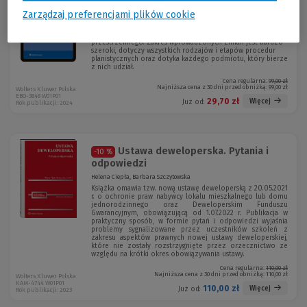
zagospodarowania przestrzennego -...
Zarządzaj preferencjami plików cookie
Martyna Sługocka
Książka omawia najnowszą tzw. dużą reformę planowania
przestrzennego. Zakres wprowadzonych zmian jest bardzo
szeroki, dotyczy wszystkich rodzajów i etapów procedur
planistycznych oraz dotyka każdego podmiotu, który bierze
z nich udział.
Cena regularna:
99,00 zł
Najniższa cena z 30 dni przed obniżką:
99,00 zł
Wolters Kluwer Polska
EBO-3848 W01P01
29,70 zł
Więcej
Już od:
Rok publikacji: 2024
Ustawa deweloperska. Pytania i
-10 %
odpowiedzi
Helena Ciepła, Barbara Szczytowska
Książka omawia tzw. nową ustawę deweloperską z 20.05.2021
r. o ochronie praw nabywcy lokalu mieszkalnego lub domu
jednorodzinnego oraz Deweloperskim Funduszu
Gwarancyjnym, obowiązującą od 1.07.2022 r. Publikacja w
praktyczny sposób, w formie pytań i odpowiedzi wyjaśnia
problemy sygnalizowane przez uczestników szkoleń z
zakresu aspektów prawnych nowej ustawy deweloperskiej,
które nie zostały rozstrzygnięte przez orzecznictwo ze
względu na krótki okres obowiązywania ustawy.
Cena regularna:
110,00 zł
Najniższa cena z 30 dni przed obniżką:
110,00 zł
Wolters Kluwer Polska
KAM-4744 W01P01
110,00 zł
Więcej
Już od:
Rok publikacji: 2023