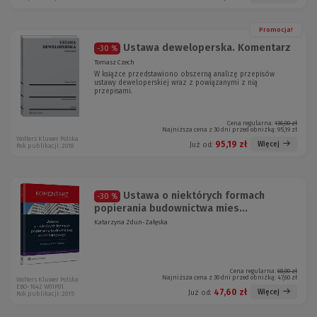
Promocja!
Ustawa deweloperska. Komentarz
-30 %
Tomasz Czech
W książce przedstawiono obszerną analizę przepisów
ustawy deweloperskiej wraz z powiązanymi z nią
przepisami.
Cena regularna:
136,00 zł
Najniższa cena z 30 dni przed obniżką:
95,19 zł
Wolters Kluwer Polska
95,19 zł
Więcej
Już od:
Rok publikacji: 2018
Ustawa o niektórych formach
-30 %
popierania budownictwa mies...
Katarzyna Zdun-Załęska
Cena regularna:
68,00 zł
Najniższa cena z 30 dni przed obniżką:
47,60 zł
Wolters Kluwer Polska
EBO-1642 W01P01
47,60 zł
Więcej
Już od:
Rok publikacji: 2015