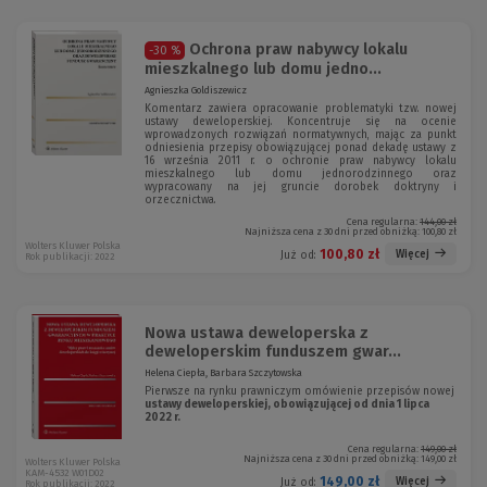
Ochrona praw nabywcy lokalu
-30 %
mieszkalnego lub domu jedno...
Agnieszka Goldiszewicz
Komentarz zawiera opracowanie problematyki tzw. nowej
ustawy deweloperskiej. Koncentruje się na ocenie
wprowadzonych rozwiązań normatywnych, mając za punkt
odniesienia przepisy obowiązującej ponad dekadę ustawy z
16 września 2011 r. o ochronie praw nabywcy lokalu
mieszkalnego lub domu jednorodzinnego oraz
wypracowany na jej gruncie dorobek doktryny i
orzecznictwa.
Cena regularna:
144,00 zł
Najniższa cena z 30 dni przed obniżką:
100,80 zł
Wolters Kluwer Polska
100,80 zł
Więcej
Już od:
Rok publikacji: 2022
Nowa ustawa deweloperska z
deweloperskim funduszem gwar...
Helena Ciepła, Barbara Szczytowska
Pierwsze na rynku prawniczym omówienie przepisów nowej
ustawy deweloperskiej, obowiązującej od dnia 1 lipca
2022 r.
Cena regularna:
149,00 zł
Najniższa cena z 30 dni przed obniżką:
149,00 zł
Wolters Kluwer Polska
KAM-4532 W01D02
149,00 zł
Więcej
Już od:
Rok publikacji: 2022