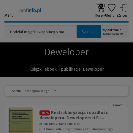
0
Menu
Koszyk
Ulubione
Zaloguj
Wyszukiwanie
Szukaj
zaawansowane
Deweloper
Książki, ebooki i publikacje: Deweloper
Sortuj:
Nowość
Restrukturyzacja i upadłość
-10 %
dewelopera. Deweloperski Fu...
Adrian Borys, Grzegorz Kamieński
Zakres i cele
postępowania restrukturyzacyjnego i