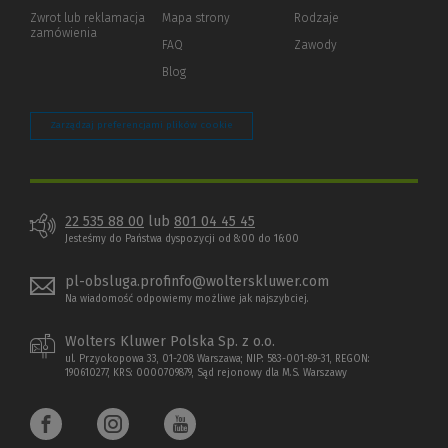
okno)
do
Zwrot lub reklamacja
Mapa strony
Rodzaje
innej
zamówienia
strony)
FAQ
Zawody
Blog
Zarządzaj preferencjami plików cookie
22 535 88 00
lub
801 04 45 45
Jesteśmy do Państwa dyspozycji od 8:00 do 16:00
pl-obsluga.profinfo@wolterskluwer.com
Na wiadomość odpowiemy możliwe jak najszybciej.
Wolters Kluwer Polska Sp. z o.o.
ul. Przyokopowa 33, 01-208 Warszawa; NIP: 583-001-89-31, REGON:
190610277, KRS: 0000709879, Sąd rejonowy dla M.S. Warszawy