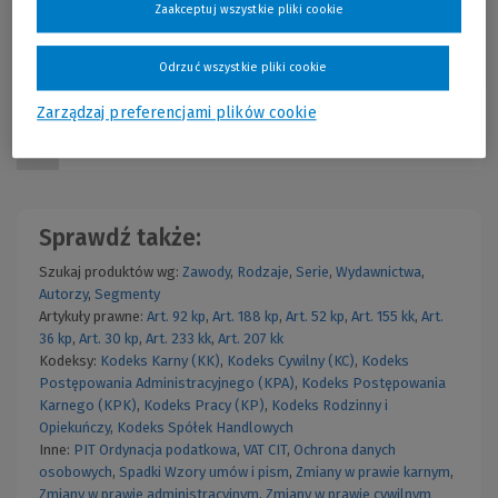
Zaakceptuj wszystkie pliki cookie
Cena regularna:
85,00 zł
Najniższa cena z 30 dni przed obniżką:
59,49 zł
Odrzuć wszystkie pliki cookie
Wolters Kluwer Polska
59,49 zł
Więcej
Już od:
Rok publikacji: 2015
Zarządzaj preferencjami plików cookie
Lista haseł LEX
Sprawdź także:
Szukaj produktów wg:
Zawody
,
Rodzaje
,
Serie
,
Wydawnictwa
,
Autorzy
,
Segmenty
Artykuły prawne:
Art. 92 kp
,
Art. 188 kp
,
Art. 52 kp
,
Art. 155 kk
,
Art.
36 kp
,
Art. 30 kp
,
Art. 233 kk
,
Art. 207 kk
Kodeksy:
Kodeks Karny (KK)
,
Kodeks Cywilny (KC)
,
Kodeks
Postępowania Administracyjnego (KPA)
,
Kodeks Postępowania
Karnego (KPK)
,
Kodeks Pracy (KP)
,
Kodeks Rodzinny i
Opiekuńczy
,
Kodeks Spółek Handlowych
Inne:
PIT
Ordynacja podatkowa
,
VAT
CIT
,
Ochrona danych
osobowych
,
Spadki
Wzory umów i pism
,
Zmiany w prawie karnym
,
Zmiany w prawie administracyjnym
,
Zmiany w prawie cywilnym