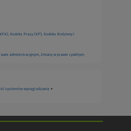
(KPK)
,
Kodeks Pracy (KP)
,
Kodeks Rodzinny i
rawie administracyjnym
,
Zmiany w prawie cywilnym
ość systemów wynagradzania
●