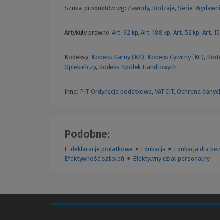
Szukaj produktów wg:
Zawody
,
Rodzaje
,
Serie
,
Wydawni
Artykuły prawne:
Art. 92 kp
,
Art. 188 kp
,
Art. 52 kp
,
Art. 1
Kodeksy:
Kodeks Karny (KK)
,
Kodeks Cywilny (KC)
,
Kode
Opiekuńczy
,
Kodeks Spółek Handlowych
Inne:
PIT
Ordynacja podatkowa
,
VAT
CIT
,
Ochrona danyc
Podobne:
E-deklaracje podatkowe
●
Edukacja
●
Edukacja dla be
Efektywność szkoleń
●
Efektywny dział personalny