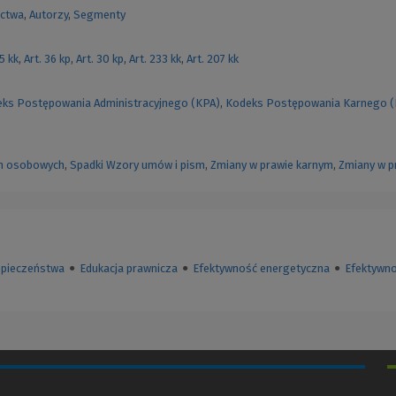
ctwa
,
Autorzy
,
Segmenty
55 kk
,
Art. 36 kp
,
Art. 30 kp
,
Art. 233 kk
,
Art. 207 kk
ks Postępowania Administracyjnego (KPA)
,
Kodeks Postępowania Karnego 
h osobowych
,
Spadki
Wzory umów i pism
,
Zmiany w prawie karnym
,
Zmiany w p
zpieczeństwa
●
Edukacja prawnicza
●
Efektywność energetyczna
●
Efektywn