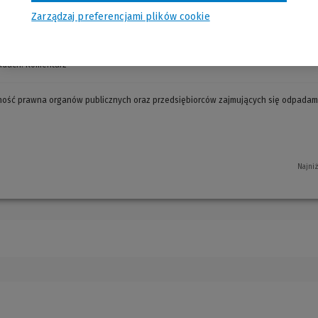
ech Radecki
Zarządzaj preferencjami plików cookie
adach. Komentarz
(Nowe
okno)
ość prawna organów publicznych oraz przedsiębiorców zajmujących się odpadam
Najni