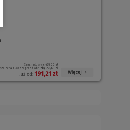
i
(Nowe
okno)
Cena regularna:
438,00 zł
ższa cena z 30 dni przed obniżką:
298,60 zł
Więcej
191,21 zł
Już od: