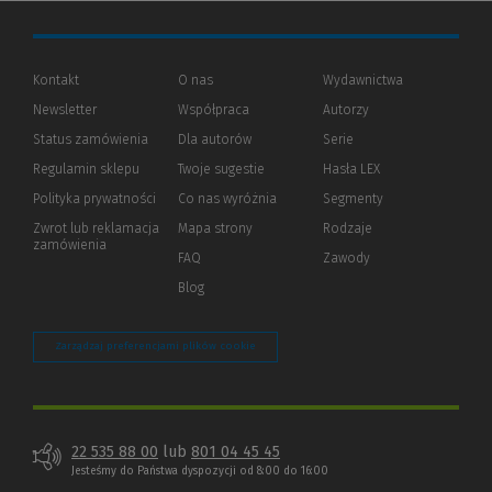
Kontakt
O nas
Wydawnictwa
Newsletter
Współpraca
Autorzy
Status zamówienia
Dla autorów
(Nowe
(Link
Serie
okno)
do
Regulamin sklepu
Twoje sugestie
Hasła LEX
innej
strony)
Polityka prywatności
(Nowe
(Link
Co nas wyróżnia
Segmenty
okno)
do
Zwrot lub reklamacja
Mapa strony
Rodzaje
innej
zamówienia
strony)
FAQ
Zawody
Blog
Zarządzaj preferencjami plików cookie
22 535 88 00
lub
801 04 45 45
Jesteśmy do Państwa dyspozycji od 8:00 do 16:00