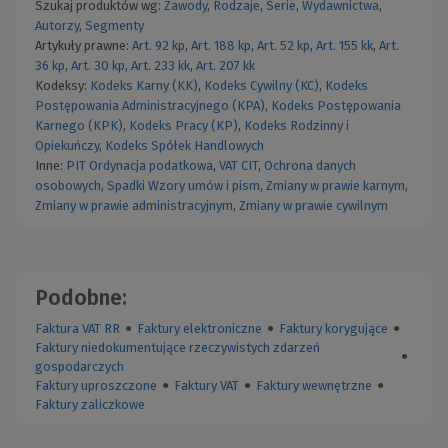
Szukaj produktów wg:
Zawody
,
Rodzaje
,
Serie
,
Wydawnictwa
,
Autorzy
,
Segmenty
Artykuły prawne:
Art. 92 kp
,
Art. 188 kp
,
Art. 52 kp
,
Art. 155 kk
,
Art.
36 kp
,
Art. 30 kp
,
Art. 233 kk
,
Art. 207 kk
Kodeksy:
Kodeks Karny (KK)
,
Kodeks Cywilny (KC)
,
Kodeks
Postępowania Administracyjnego (KPA)
,
Kodeks Postępowania
Karnego (KPK)
,
Kodeks Pracy (KP)
,
Kodeks Rodzinny i
Opiekuńczy
,
Kodeks Spółek Handlowych
Inne:
PIT
Ordynacja podatkowa
,
VAT
CIT
,
Ochrona danych
osobowych
,
Spadki
Wzory umów i pism
,
Zmiany w prawie karnym
,
Zmiany w prawie administracyjnym
,
Zmiany w prawie cywilnym
Podobne:
Faktura VAT RR
●
Faktury elektroniczne
●
Faktury korygujące
●
Faktury niedokumentujące rzeczywistych zdarzeń
●
gospodarczych
Faktury uproszczone
●
Faktury VAT
●
Faktury wewnętrzne
●
Faktury zaliczkowe