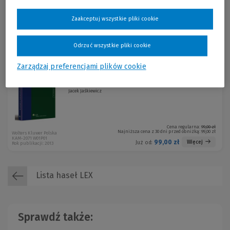
zmianę modelu postępowania dowodowego.
Zaakceptuj wszystkie pliki cookie
Cena regularna:
129,00 zł
Najniższa cena z 30 dni przed obniżką:
129,00 zł
Wolters Kluwer Polska
KAM-3179 W01P01
129,00 zł
Więcej
Już od:
Rok publikacji: 2017
Odrzuć wszystkie pliki cookie
Zarządzaj preferencjami plików cookie
Poznanie faktów w postępowaniu
cywilnym
Jacek Jaśkiewicz
Cena regularna:
99,00 zł
Najniższa cena z 30 dni przed obniżką:
99,00 zł
Wolters Kluwer Polska
KAM-2071 W01P01
99,00 zł
Więcej
Już od:
Rok publikacji: 2013
Lista haseł LEX
Sprawdź także: