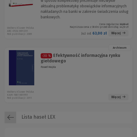
w sposób kompeksowy prezentuje niezwykle
aktualną problematykę obowiązków informacyjnych
nakładanych na banki w zakresie świadczenia usług
bankowych.
Cena regularna:
63,00 zł
Najniższa cena z 30 dni przed obniżką:
44,10 zł
Wolters Kluwer Polska
ABC-0534 W01Z01
63,00 zł
Więcej
Już od:
Rok publikacji: 2009
Archiwum
Efektywność informacyjna rynku
-30 %
giełdowego
Paweł Wajda
Wolters Kluwer Polska
KAM-1861 W01P01
Więcej
Rok publikacji: 2011
Lista haseł LEX