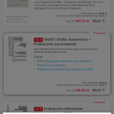
rozporządzenia DORA – niezbędny dla każdego, kto chce
zrozumieć, jak nowe przepisy zmieniają krajobraz
cyfrowego bezpieczeństwa w finansach.
Cena regularna:
359,00 zł
Najniższa cena z 30 dni przed obniżką:
143,60 zł
Wolters Kluwer Polska
KAM-7183 W01P01
107,70 zł
Więcej
Już od:
Rok publikacji: 2025
Promocja!
PAKIET DORA: Komentarz +
-62 %
Praktyczne opracowanie
Adam Rasiński, Adam Woźniak, Anna Jędrej-Giluń, Arkadiusz
Kawulski, Bartosz Bacia, Dorota...
Pakiet:
D
ORA Operacyjna odporność cyfrowa sektora
finansowego Komentarz
(
Praktyczne wdrożenie Rozporządzenia DORA
N
(
o
N
w
o
e
w
Cena regularna:
608,00 zł
Najniższa cena z 30 dni przed obniżką:
328,89 zł
o
e
k
o
232,20 zł
Więcej
Już od:
n
k
o
n
)
o
Promocja!
)
Praktyczne wdrożenie
-50 %
Rozporządzenia DORA