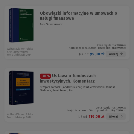
Obowiązki informacyjne w umowach o
usługi finansowe
Piotr Tereszkiewicz
Cena regularna:
99,00 zł
Najniższa cena z 30 dni przed obniżką:
99,00 zł
Wolters Kluwer Polska
KAM-2500 W01P01
99,00 zł
Więcej
Już od:
Rok publikacji: 2014
Ustawa o funduszach
-30 %
inwestycyjnych. Komentarz
Grzegorz Borowski , Andrzej Michór, Rafał Mroczkowski, Tomasz
Nieborak, Paweł Petasz, Piot...
Cena regularna:
170,00 zł
Najniższa cena z 30 dni przed obniżką:
119,00 zł
Wolters Kluwer Polska
119,00 zł
Więcej
Już od:
Rok publikacji: 2014