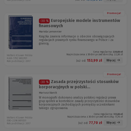
Rok publikacji: 2018
Promocja!
Europejskie modele instrumentów
-30 %
finansowych
Mariola Lemonnier
Książka zawiera informacje o obecnie obowiązujacych
regulacjach prawnych rynku finansowego w Polsce i za
granicą.
Cena regularna:
220,00 zł
Najniższa cena z 30 dni przed obniżką:
22,00 zł
Wolters Kluwer Polska
KAM-1792 W02P01
153,99 zł
Więcej
Już od:
Rok publikacji: 2017
Promocja!
Zasada przejrzystości stosunków
-30 %
korporacyjnych w polski...
Mariusz Stanik
W monografii dokonano analizy polskiej regulacji prawa
grup spółek w kontekście zasady przejrzystości stosunków
korporacyjnych zachodzących pomiędzy uczestnikami
takiego zgrupowania.
Cena regularna:
111,00 zł
Najniższa cena z 30 dni przed obniżką:
77,70 zł
Wolters Kluwer Polska
EBO-2296 W01E01
77,70 zł
Więcej
Już od:
Rok publikacji: 2017