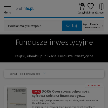
0
Menu
Koszyk
Ulubione
Zaloguj
Wyszukiwanie
Szukaj
zaawansowane
Fundusze inwestycyjne
Książki, ebooki i publikacje: Fundusze inwestycyjne
Sortuj:
Promocja!
DORA Operacyjna odporność
-70 %
cyfrowa sektora finansowego....
Tomasz Bejm, Małgorzata Gryber, Szymon Kisiel, Mariola Lemonnier,
Michał Mariański, Piotr...
Ta książka to przewodnik po najważniejszych aspektach