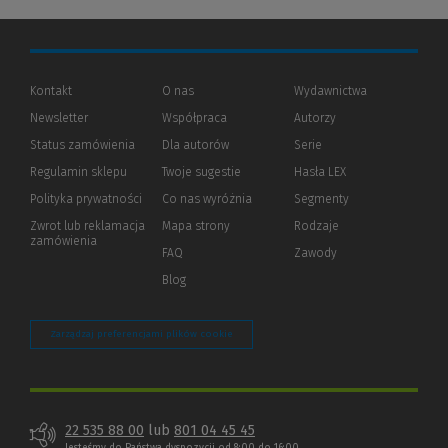
Kontakt
O nas
Wydawnictwa
Newsletter
Współpraca
Autorzy
Status zamówienia
Dla autorów
(Nowe
(Link
Serie
okno)
do
Regulamin sklepu
Twoje sugestie
Hasła LEX
innej
strony)
Polityka prywatności
(Nowe
(Link
Co nas wyróżnia
Segmenty
okno)
do
Zwrot lub reklamacja
Mapa strony
Rodzaje
innej
zamówienia
strony)
FAQ
Zawody
Blog
Zarządzaj preferencjami plików cookie
22 535 88 00
lub
801 04 45 45
Jesteśmy do Państwa dyspozycji od 8:00 do 16:00