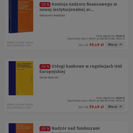
Komisja nadzoru finansowego w
-30 %
nowej instytucjonalnej ar...
Aleksandra Nadolska
Cena regularna:
85,00 zł
Najniższa cena z 30 dni przed obniżką:
59,49 zł
Wolters Kluwer Polska
59,49 zł
Więcej
Już od:
Rok publikacji: 2014
Usługi bankowe w regulacjach Unii
-30 %
Europejskiej
Dorota Wojtczak
Cena regularna:
85,00 zł
Najniższa cena z 30 dni przed obniżką:
59,49 zł
Wolters Kluwer Polska
59,49 zł
Więcej
Już od:
Rok publikacji: 2012
Nadzór nad funduszami
-30 %