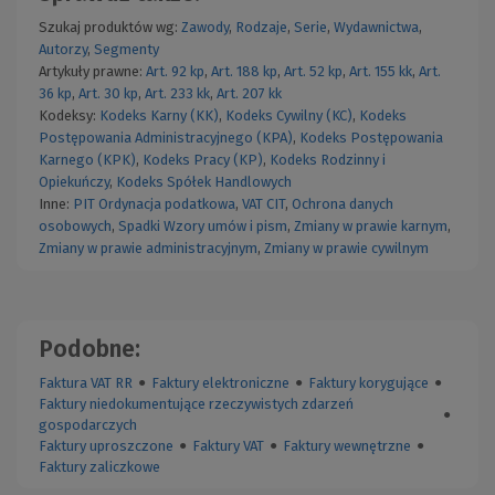
Szukaj produktów wg:
Zawody
,
Rodzaje
,
Serie
,
Wydawnictwa
,
Autorzy
,
Segmenty
Artykuły prawne:
Art. 92 kp
,
Art. 188 kp
,
Art. 52 kp
,
Art. 155 kk
,
Art.
36 kp
,
Art. 30 kp
,
Art. 233 kk
,
Art. 207 kk
Kodeksy:
Kodeks Karny (KK)
,
Kodeks Cywilny (KC)
,
Kodeks
Postępowania Administracyjnego (KPA)
,
Kodeks Postępowania
Karnego (KPK)
,
Kodeks Pracy (KP)
,
Kodeks Rodzinny i
Opiekuńczy
,
Kodeks Spółek Handlowych
Inne:
PIT
Ordynacja podatkowa
,
VAT
CIT
,
Ochrona danych
osobowych
,
Spadki
Wzory umów i pism
,
Zmiany w prawie karnym
,
Zmiany w prawie administracyjnym
,
Zmiany w prawie cywilnym
Podobne:
Faktura VAT RR
●
Faktury elektroniczne
●
Faktury korygujące
●
Faktury niedokumentujące rzeczywistych zdarzeń
●
gospodarczych
Faktury uproszczone
●
Faktury VAT
●
Faktury wewnętrzne
●
Faktury zaliczkowe