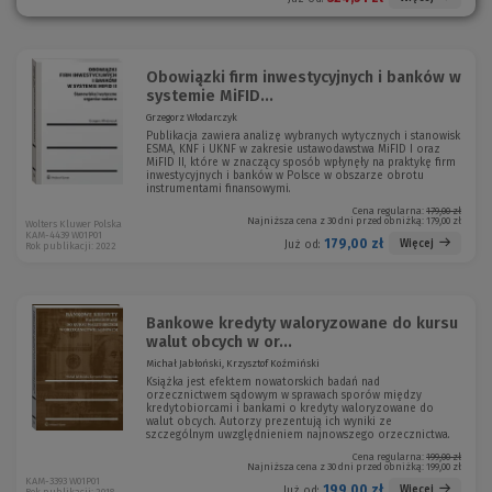
Obowiązki firm inwestycyjnych i banków w
systemie MiFID...
Grzegorz Włodarczyk
Publikacja zawiera analizę wybranych wytycznych i stanowisk
ESMA, KNF i UKNF w zakresie ustawodawstwa MiFID I oraz
MiFID II, które w znaczący sposób wpłynęły na praktykę firm
inwestycyjnych i banków w Polsce w obszarze obrotu
instrumentami finansowymi.
Cena regularna:
179,00 zł
Najniższa cena z 30 dni przed obniżką:
179,00 zł
Wolters Kluwer Polska
KAM-4439 W01P01
179,00 zł
Więcej
Już od:
Rok publikacji: 2022
Bankowe kredyty waloryzowane do kursu
walut obcych w or...
Michał Jabłoński, Krzysztof Koźmiński
Książka jest efektem nowatorskich badań nad
orzecznictwem sądowym w sprawach sporów między
kredytobiorcami i bankami o kredyty waloryzowane do
walut obcych. Autorzy prezentują ich wyniki ze
szczególnym uwzględnieniem najnowszego orzecznictwa.
Cena regularna:
199,00 zł
Najniższa cena z 30 dni przed obniżką:
199,00 zł
KAM-3393 W01P01
199,00 zł
Więcej
Już od: