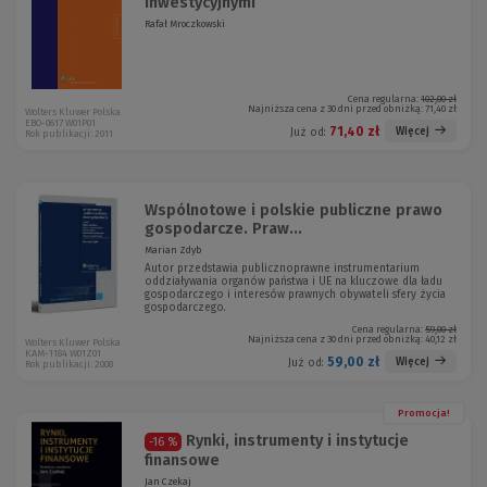
inwestycyjnymi
Rafał Mroczkowski
Cena regularna:
102,00 zł
Najniższa cena z 30 dni przed obniżką:
71,40 zł
Wolters Kluwer Polska
EBO-0617 W01P01
71,40 zł
Więcej
Już od:
Rok publikacji: 2011
Wspólnotowe i polskie publiczne prawo
gospodarcze. Praw...
Marian Zdyb
Autor przedstawia publicznoprawne instrumentarium
oddziaływania organów państwa i UE na kluczowe dla ładu
gospodarczego i interesów prawnych obywateli sfery życia
gospodarczego.
Cena regularna:
59,00 zł
Najniższa cena z 30 dni przed obniżką:
40,12 zł
Wolters Kluwer Polska
KAM-1184 W01Z01
59,00 zł
Więcej
Już od:
Rok publikacji: 2008
Promocja!
Rynki, instrumenty i instytucje
-16 %
finansowe
Jan Czekaj