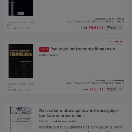
Cena regularna:
119,00 zł
Najniższa cena z 30 dni przed obniżką:
119,00 zł
Wydawnictwo Naukowe
PWN
99,96 zł
Więcej
Już od:
Rok publikacji: 2017
Promocja!
Rynkowe instrumenty finansowe
-16 %
Andrzej Sopoćko
Cena regularna:
109,00 zł
Najniższa cena z 30 dni przed obniżką:
109,00 zł
Wydawnictwo Naukowe
PWN
91,56 zł
Więcej
Już od:
Rok publikacji: 2017
Naruszenie obowiązków informacyjnych
banków w prawie um...
Edyta Rutkowska-Tomaszewska
Publikacja stanowi pierwszą na rynku pozycję, która