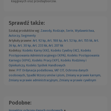
księgowych oraz przedsiębiorców.
Sprawdź także:
Szukaj produktów wg:
Zawody
,
Rodzaje
,
Serie
,
Wydawnictwa
,
Autorzy
,
Segmenty
Artykuły prawne:
Art. 92 kp
,
Art. 188 kp
,
Art. 52 kp
,
Art. 155 kk
,
Art.
36 kp
,
Art. 30 kp
,
Art. 233 kk
,
Art. 207 kk
Kodeksy:
Kodeks Karny (KK)
,
Kodeks Cywilny (KC)
,
Kodeks
Postępowania Administracyjnego (KPA)
,
Kodeks Postępowania
Karnego (KPK)
,
Kodeks Pracy (KP)
,
Kodeks Rodzinny i
Opiekuńczy
,
Kodeks Spółek Handlowych
Inne:
PIT
Ordynacja podatkowa
,
VAT
CIT
,
Ochrona danych
osobowych
,
Spadki
Wzory umów i pism
,
Zmiany w prawie karnym
,
Zmiany w prawie administracyjnym
,
Zmiany w prawie cywilnym
Podobne:
Inspektor ochrony danych osobowych
●