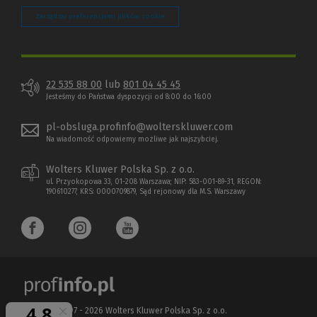
Zarządzaj preferencjami plików cookie
22 535 88 00
lub
801 04 45 45
Jesteśmy do Państwa dyspozycji od 8:00 do 16:00
pl-obsluga.profinfo@wolterskluwer.com
Na wiadomość odpowiemy możliwe jak najszybciej.
Wolters Kluwer Polska Sp. z o.o.
ul. Przyokopowa 33, 01-208 Warszawa; NIP: 583-001-89-31, REGON:
190610277, KRS: 0000709879, Sąd rejonowy dla M.S. Warszawy
Copyright 1997 - 2026 Wolters Kluwer Polska Sp. z o.o.