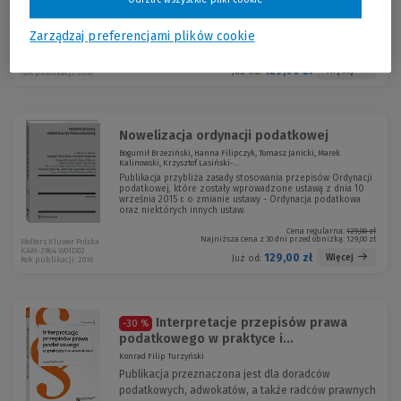
Odrzuć wszystkie pliki cookie
2016 r. generalnej klauzuli unikania opodatkowania.
Zarządzaj preferencjami plików cookie
Cena regularna:
129,00 zł
Najniższa cena z 30 dni przed obniżką:
129,00 zł
Wolters Kluwer Polska
KAM-3021 W01P01
129,00 zł
Więcej
Już od:
Rok publikacji: 2016
Nowelizacja ordynacji podatkowej
Bogumił Brzeziński, Hanna Filipczyk, Tomasz Janicki, Marek
Kalinowski, Krzysztof Lasiński-...
Publikacja przybliża zasady stosowania przepisów Ordynacji
podatkowej, które zostały wprowadzone ustawą z dnia 10
września 2015 r. o zmianie ustawy - Ordynacja podatkowa
oraz niektórych innych ustaw.
Cena regularna:
129,00 zł
Najniższa cena z 30 dni przed obniżką:
129,00 zł
Wolters Kluwer Polska
KAM-2964 W01D02
129,00 zł
Więcej
Już od:
Rok publikacji: 2016
Interpretacje przepisów prawa
-30 %
podatkowego w praktyce i...
Konrad Filip Turzyński
Publikacja przeznaczona jest dla doradców
podatkowych, adwokatów, a także radców prawnych