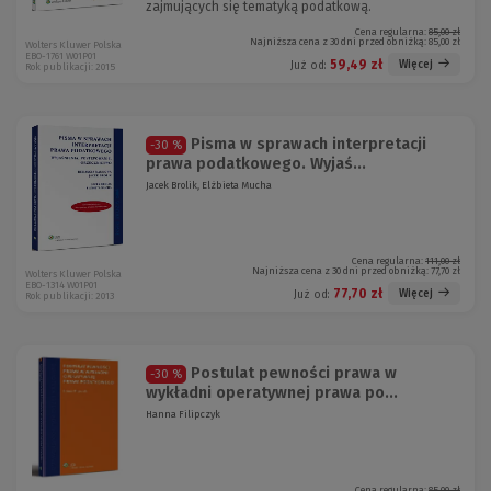
zajmujących się tematyką podatkową.
Cena regularna:
85,00 zł
Najniższa cena z 30 dni przed obniżką:
85,00 zł
Wolters Kluwer Polska
EBO-1761 W01P01
59,49 zł
Więcej
Już od:
Rok publikacji: 2015
Pisma w sprawach interpretacji
-30 %
prawa podatkowego. Wyjaś...
Jacek Brolik, Elżbieta Mucha
Cena regularna:
111,00 zł
Najniższa cena z 30 dni przed obniżką:
77,70 zł
Wolters Kluwer Polska
EBO-1314 W01P01
77,70 zł
Więcej
Już od:
Rok publikacji: 2013
Postulat pewności prawa w
-30 %
wykładni operatywnej prawa po...
Hanna Filipczyk
Cena regularna:
85,00 zł