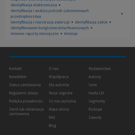
Identyfikacja elektroniczna
●
Identyfikacja i analiza potrzeb szkoleniowych
●
przedsiębiorstwa
Identyfikacja i rejestracja zwierząt
●
Identyfikacja zwłok
●
Identyfikowanie konglomeratów finansowych
●
Imienne raporty miesięczne
●
Immisje
Kontakt
O nas
Wydawnictwa
Newsletter
Współpraca
Autorzy
Status zamówienia
Dla autorów
(Nowe
(Link
Serie
okno)
do
Regulamin sklepu
Twoje sugestie
Hasła LEX
innej
strony)
Polityka prywatności
(Nowe
(Link
Co nas wyróżnia
Segmenty
okno)
do
Zwrot lub reklamacja
Mapa strony
Rodzaje
innej
zamówienia
strony)
FAQ
Zawody
Blog