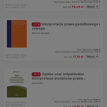
Najniższa cena z 30 dni przed obniżką:
59,49 zł
Wolters Kluwer Polska
59,49 zł
Więcej
Już od:
Rok publikacji: 2013
Interpretacje prawa podatkowego i
-30 %
celnego
Wojciech Morawski
Cena regularna:
111,00 zł
Najniższa cena z 30 dni przed obniżką:
77,70 zł
Wolters Kluwer Polska
77,70 zł
Więcej
Już od:
Rok publikacji: 2012
Ogólne oraz indywidualne
-30 %
interpretacje przepisów prawa...
Jacek Brolik
Cena regularna:
69,00 zł
Najniższa cena z 30 dni przed obniżką:
46,91 zł
Wolters Kluwer Polska
NEX-0246 W01P01
48,30 zł
Więcej
Już od: