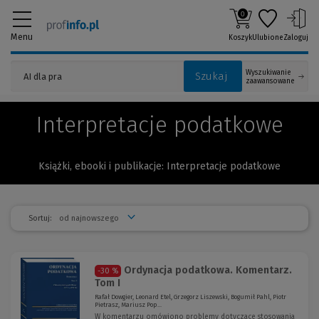
0
Menu
Koszyk
Ulubione
Zaloguj
Wyszukiwanie
Szukaj
zaawansowane
Interpretacje podatkowe
Książki, ebooki i publikacje: Interpretacje podatkowe
Sortuj:
Ordynacja podatkowa. Komentarz.
-30 %
Tom I
Rafał Dowgier, Leonard Etel, Grzegorz Liszewski, Bogumił Pahl, Piotr
Pietrasz, Mariusz Pop...
W komentarzu omówiono problemy dotyczące stosowania