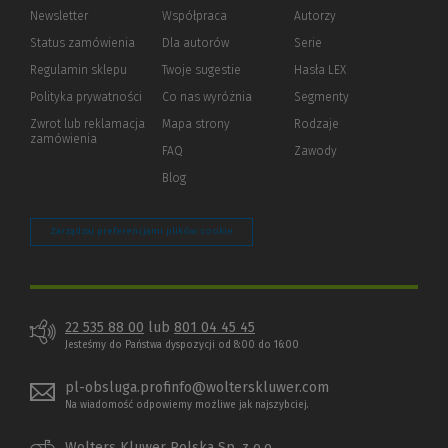
Newsletter
Współpraca
Autorzy
Status zamówienia
Dla autorów
(Nowe
(Link
Serie
okno)
do
Regulamin sklepu
Twoje sugestie
Hasła LEX
innej
strony)
Polityka prywatności
(Nowe
(Link
Co nas wyróżnia
Segmenty
okno)
do
Zwrot lub reklamacja
Mapa strony
Rodzaje
innej
zamówienia
strony)
FAQ
Zawody
Blog
Zarządzaj preferencjami plików cookie
22 535 88 00
lub
801 04 45 45
Jesteśmy do Państwa dyspozycji od 8:00 do 16:00
pl-obsluga.profinfo@wolterskluwer.com
Na wiadomość odpowiemy możliwe jak najszybciej.
Wolters Kluwer Polska Sp. z o.o.