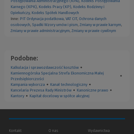
Postępowania Administracyjnego (KPA)
,
Kodeks Postępowania
Karnego (KPK)
,
Kodeks Pracy (KP)
,
Kodeks Rodzinny i
Opiekuńczy
,
Kodeks Spółek Handlowych
Inne:
PIT
Ordynacja podatkowa
,
VAT
CIT
,
Ochrona danych
osobowych
,
Spadki
Wzory umów i pism
,
Zmiany w prawie karnym
,
Zmiany w prawie administracyjnym
,
Zmiany w prawie cywilnym
Podobne:
Kalkulacja i sprawozdawczość kosztów
●
Kamiennogórska Specjalna Strefa Ekonomiczna Małej
●
Przedsiębiorczości
Kampania wyborcza
●
Kanał technologiczny
●
Kancelaria Prezesa Rady Ministrów
●
Kanoniczne prawo
●
Kantory
●
Kapitał docelowy w spółce akcyjnej
Kontakt
O nas
Wydawnictwa