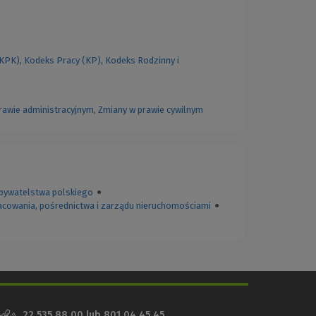
(KPK)
,
Kodeks Pracy (KP)
,
Kodeks Rodzinny i
rawie administracyjnym
,
Zmiany w prawie cywilnym
bywatelstwa polskiego
●
acowania, pośrednictwa i zarządu nieruchomościami
●
22 535 88 00
lub
801 04 45 45