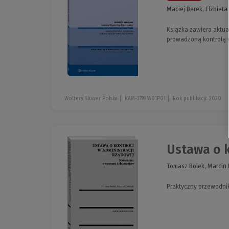
Maciej Berek, Elżbiet
Książka zawiera aktua
prowadzoną kontrolą 
Wolters Kluwer Polska
KAM-3799 W01P01
Rok publikacji: 2020
Ustawa o k
Tomasz Bolek, Marcin
Praktyczny przewodnik