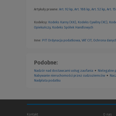
Artykuły prawne:
Art. 92 kp
,
Art. 188 kp
,
Art. 52 kp
,
Art. 1
Kodeksy:
Kodeks Karny (KK)
,
Kodeks Cywilny (KC)
,
Kode
Opiekuńczy
,
Kodeks Spółek Handlowych
Inne:
PIT
Ordynacja podatkowa
,
VAT
CIT
,
Ochrona danyc
Podobne:
Nadzór nad dostawcami usług zaufania
●
Nielegalne 
Nabywanie nieruchomości przez cudzoziemców
●
Nac
Nadpłata podatku
Kontakt
O nas