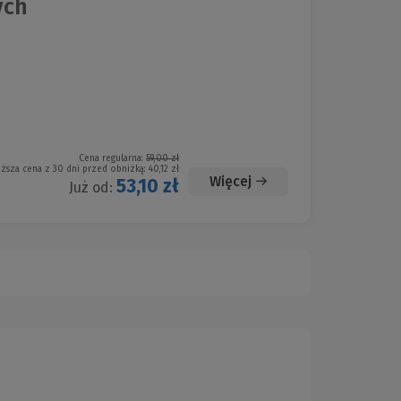
ych
Cena regularna:
59,00 zł
iższa cena z 30 dni przed obniżką:
40,12 zł
Więcej
53,10 zł
Już od: