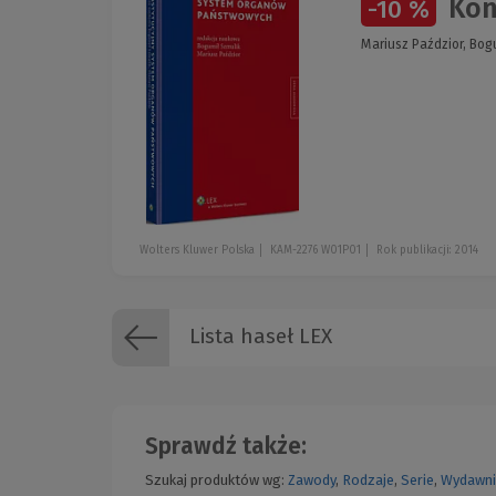
Kon
-10 %
Mariusz Paździor, Bog
Wolters Kluwer Polska
KAM-2276 W01P01
Rok publikacji: 2014
Lista haseł LEX
Sprawdź także:
Szukaj produktów wg:
Zawody
,
Rodzaje
,
Serie
,
Wydawni