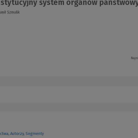
stytucyjny system organów państwow
umił Szmulik
Najn
ctwa
,
Autorzy
,
Segmenty