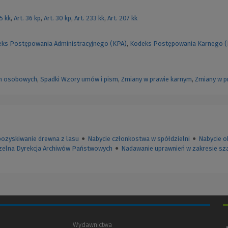
55 kk
,
Art. 36 kp
,
Art. 30 kp
,
Art. 233 kk
,
Art. 207 kk
ks Postępowania Administracyjnego (KPA)
,
Kodeks Postępowania Karnego 
h osobowych
,
Spadki
Wzory umów i pism
,
Zmiany w prawie karnym
,
Zmiany w p
pozyskiwanie drewna z lasu
●
Nabycie członkostwa w spółdzielni
●
Nabycie o
zelna Dyrekcja Archiwów Państwowych
●
Nadawanie uprawnień w zakresie sz
Wydawnictwa