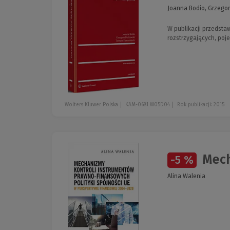
Joanna Bodio, Grzego
W publikacji przedsta
rozstrzygających, poj
Wolters Kluwer Polska
KAM-0681 W05D04
Rok publikacji: 2015
Mech
-5 %
Alina Walenia