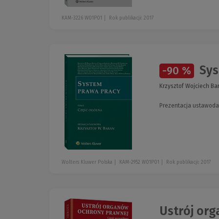
KAM-3226 W01P01
Rok publikacji: 2017
Sys
-90 %
Krzysztof Wojciech Bar
Prezentacja ustawoda
Wolters Kluwer Polska
KAM-2952 W01P01
Rok publikacji: 2017
Ustrój or