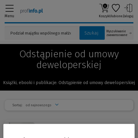
0
Menu
Koszyk
Ulubione
Zaloguj
Wyszukiwanie
Szukaj
zaawansowane
Odstąpienie od umowy
deweloperskiej
Książki, ebooki i publikacje: Odstąpienie od umowy deweloperskiej
Sortuj:
Ochrona praw nabywcy lokalu
-10 %
mieszkalnego w przypadku ws...