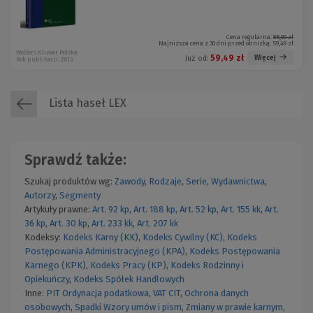
Cena regularna:
85,00 zł
Najniższa cena z 30 dni przed obniżką:
59,49 zł
Wolters Kluwer Polska
59,49 zł
Więcej
Już od:
Rok publikacji: 2013
Lista haseł LEX
Sprawdź także:
Szukaj produktów wg:
Zawody
,
Rodzaje
,
Serie
,
Wydawnictwa
,
Autorzy
,
Segmenty
Artykuły prawne:
Art. 92 kp
,
Art. 188 kp
,
Art. 52 kp
,
Art. 155 kk
,
Art.
36 kp
,
Art. 30 kp
,
Art. 233 kk
,
Art. 207 kk
Kodeksy:
Kodeks Karny (KK)
,
Kodeks Cywilny (KC)
,
Kodeks
Postępowania Administracyjnego (KPA)
,
Kodeks Postępowania
Karnego (KPK)
,
Kodeks Pracy (KP)
,
Kodeks Rodzinny i
Opiekuńczy
,
Kodeks Spółek Handlowych
Inne:
PIT
Ordynacja podatkowa
,
VAT
CIT
,
Ochrona danych
osobowych
,
Spadki
Wzory umów i pism
,
Zmiany w prawie karnym
,