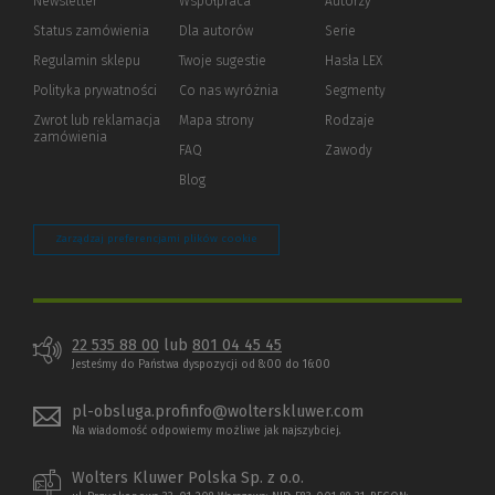
Newsletter
Współpraca
Autorzy
Status zamówienia
Dla autorów
(Nowe
(Link
Serie
okno)
do
Regulamin sklepu
Twoje sugestie
Hasła LEX
innej
strony)
Polityka prywatności
(Nowe
(Link
Co nas wyróżnia
Segmenty
okno)
do
Zwrot lub reklamacja
Mapa strony
Rodzaje
innej
zamówienia
strony)
FAQ
Zawody
Blog
Zarządzaj preferencjami plików cookie
22 535 88 00
lub
801 04 45 45
Jesteśmy do Państwa dyspozycji od 8:00 do 16:00
pl-obsluga.profinfo@wolterskluwer.com
Na wiadomość odpowiemy możliwe jak najszybciej.
Wolters Kluwer Polska Sp. z o.o.