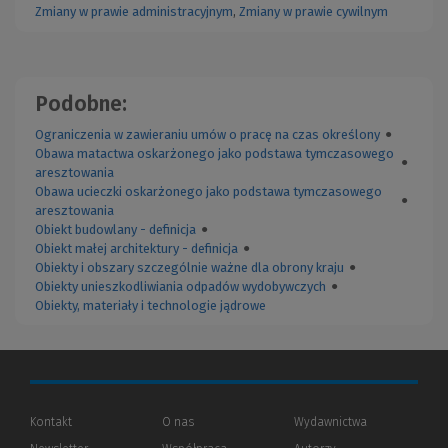
Zmiany w prawie administracyjnym
,
Zmiany w prawie cywilnym
Podobne:
Ograniczenia w zawieraniu umów o pracę na czas określony
●
Obawa matactwa oskarżonego jako podstawa tymczasowego
●
aresztowania
Obawa ucieczki oskarżonego jako podstawa tymczasowego
●
aresztowania
Obiekt budowlany - definicja
●
Obiekt małej architektury - definicja
●
Obiekty i obszary szczególnie ważne dla obrony kraju
●
Obiekty unieszkodliwiania odpadów wydobywczych
●
Obiekty, materiały i technologie jądrowe
Kontakt
O nas
Wydawnictwa