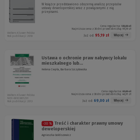
W książce przedstawiono obszerną analizę przepisów
ustawy deweloperskiej wraz z powiązanymi z nią
przepisami.
Cena regularna:
136,00 zł
Najniższa cena z 30 dni przed obniżką:
95,19 zł
Wolters Kluwer Polska
95,19 zł
Więcej
Już od:
Rok publikacji: 2018
Ustawa o ochronie praw nabywcy lokalu
mieszkalnego lub...
Helena Ciepła, Barbara Szczytowska
Cena regularna:
69,00 zł
Najniższa cena z 30 dni przed obniżką:
46,91 zł
Wolters Kluwer Polska
NEX-0610 W01Z01
69,00 zł
Więcej
Już od:
Rok publikacji: 2013
Treść i charakter prawny umowy
-30 %
deweloperskiej
Agnieszka Goldiszewicz