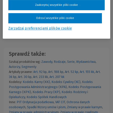
Zaakceptuj wszystkie pliki cookie
Cena regularna:
119,00 zł
Najniższa cena z 30 dni przed obniżką:
80,91 zł
Wolters Kluwer Polska
KAM-2482 W01P01
83,30 zł
Więcej
Już od:
Rok publikacji: 2015
Odrzuć wszystkie pliki cookie
Zarządzaj preferencjami plików cookie
Lista haseł LEX
Sprawdź także:
Szukaj produktów wg:
Zawody
,
Rodzaje
,
Serie
,
Wydawnictwa
,
Autorzy
,
Segmenty
Artykuły prawne:
Art. 92 kp
,
Art. 188 kp
,
Art. 52 kp
,
Art. 155 kk
,
Art.
36 kp
,
Art. 30 kp
,
Art. 233 kk
,
Art. 207 kk
Kodeksy:
Kodeks Karny (KK)
,
Kodeks Cywilny (KC)
,
Kodeks
Postępowania Administracyjnego (KPA)
,
Kodeks Postępowania
Karnego (KPK)
,
Kodeks Pracy (KP)
,
Kodeks Rodzinny i
Opiekuńczy
,
Kodeks Spółek Handlowych
Inne:
PIT
Ordynacja podatkowa
,
VAT
CIT
,
Ochrona danych
osobowych
,
Spadki
Wzory umów i pism
,
Zmiany w prawie karnym
,
Zmiany w prawie administracyjnym
,
Zmiany w prawie cywilnym