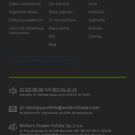
Status zamówienia
Dla autorów
(Nowe
(Link
Serie
okno)
do
Regulamin sklepu
Twoje sugestie
Hasła LEX
innej
strony)
Polityka prywatności
(Nowe
(Link
Co nas wyróżnia
Segmenty
okno)
do
Zwrot lub reklamacja
Mapa strony
Rodzaje
innej
zamówienia
strony)
FAQ
Zawody
Blog
Zarządzaj preferencjami plików cookie
22 535 88 00
lub
801 04 45 45
Jesteśmy do Państwa dyspozycji od 8:00 do 16:00
pl-obsluga.profinfo@wolterskluwer.com
Na wiadomość odpowiemy możliwe jak najszybciej.
Wolters Kluwer Polska Sp. z o.o.
ul. Przyokopowa 33, 01-208 Warszawa; NIP: 583-001-89-31, REGON: