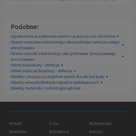
Podobne:
Ograniczenia w zawieraniu umów o pracę na czas określony
●
Obawa matactwa oskarżonego jako podstawa tymczasowego
●
aresztowania
Obawa ucieczki oskarżonego jako podstawa tymczasowego
●
aresztowania
Obiekt budowlany - definicja
●
Obiekt małej architektury - definicja
●
Obiekty i obszary szczególnie ważne dla obrony kraju
●
Obiekty unieszkodliwiania odpadów wydobywczych
●
Obiekty, materiały i technologie jądrowe
Kontakt
O nas
Wydawnictwa
Newsletter
Współpraca
Autorzy