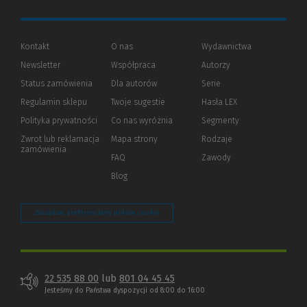
Kontakt
O nas
Wydawnictwa
Newsletter
Współpraca
Autorzy
Status zamówienia
Dla autorów
(Nowe
(Link
Serie
okno)
do
Regulamin sklepu
Twoje sugestie
Hasła LEX
innej
strony)
Polityka prywatności
(Nowe
(Link
Co nas wyróżnia
Segmenty
okno)
do
Zwrot lub reklamacja
Mapa strony
Rodzaje
innej
zamówienia
strony)
FAQ
Zawody
Blog
Zarządzaj preferencjami plików cookie
22 535 88 00
lub
801 04 45 45
Jesteśmy do Państwa dyspozycji od 8:00 do 16:00