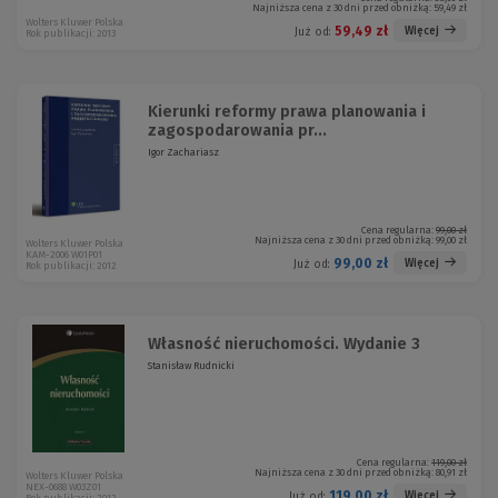
Najniższa cena z 30 dni przed obniżką:
59,49 zł
Wolters Kluwer Polska
59,49 zł
Więcej
Już od:
Rok publikacji: 2013
Kierunki reformy prawa planowania i
zagospodarowania pr...
Igor Zachariasz
Cena regularna:
99,00 zł
Najniższa cena z 30 dni przed obniżką:
99,00 zł
Wolters Kluwer Polska
KAM-2006 W01P01
99,00 zł
Więcej
Już od:
Rok publikacji: 2012
Własność nieruchomości. Wydanie 3
Stanisław Rudnicki
Cena regularna:
119,00 zł
Najniższa cena z 30 dni przed obniżką:
80,91 zł
Wolters Kluwer Polska
NEX-0688 W03Z01
119,00 zł
Więcej
Już od: