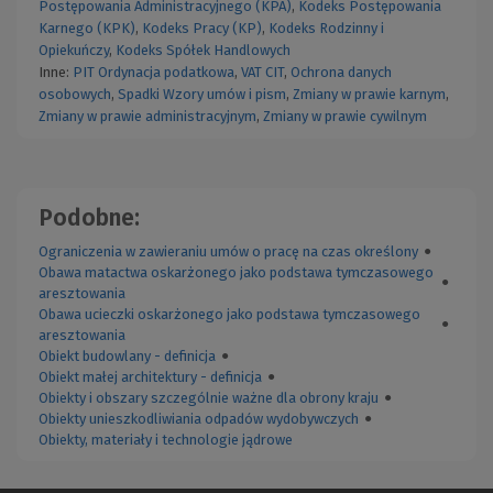
Postępowania Administracyjnego (KPA)
,
Kodeks Postępowania
Karnego (KPK)
,
Kodeks Pracy (KP)
,
Kodeks Rodzinny i
Opiekuńczy
,
Kodeks Spółek Handlowych
Inne:
PIT
Ordynacja podatkowa
,
VAT
CIT
,
Ochrona danych
osobowych
,
Spadki
Wzory umów i pism
,
Zmiany w prawie karnym
,
Zmiany w prawie administracyjnym
,
Zmiany w prawie cywilnym
Podobne:
Ograniczenia w zawieraniu umów o pracę na czas określony
●
Obawa matactwa oskarżonego jako podstawa tymczasowego
●
aresztowania
Obawa ucieczki oskarżonego jako podstawa tymczasowego
●
aresztowania
Obiekt budowlany - definicja
●
Obiekt małej architektury - definicja
●
Obiekty i obszary szczególnie ważne dla obrony kraju
●
Obiekty unieszkodliwiania odpadów wydobywczych
●
Obiekty, materiały i technologie jądrowe