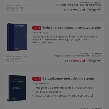
Cena regularna:
99,00 zł
Najniższa cena z 30 dni przed obniżką:
99,00 zł
Wolters Kluwer Polska
KAM-2230 W01Z01
99,00 zł
Więcej
Już od:
Rok publikacji: 2013
Wybrane problemy prawa wodnego
-30 %
Bartosz Rakoczy
Omówienie instytucji prawa wodnego, również w prawie
unijnym i międzynarodowym; propozycje zmian
istniejących regulacji.
Cena regularna:
85,00 zł
Najniższa cena z 30 dni przed obniżką:
59,49 zł
Wolters Kluwer Polska
EBO-1390 W01E01
59,49 zł
Więcej
Już od:
Rok publikacji: 2013
Zarządzanie nieruchomościami
-30 %
Zbigniew Bukowski
zarządzanie a administrowanie nieruchomościami,
polityka mieszkaniowa,
podatki i opłaty w obrocie nieruchomościami, [...]
Cena regularna:
85,00 zł