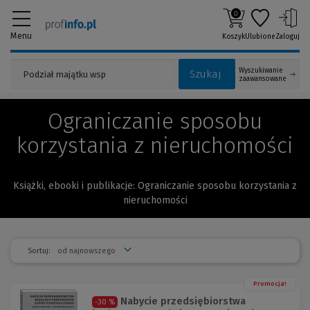
0
Menu
Koszyk
Ulubione
Zaloguj
Wyszukiwanie
Szukaj
zaawansowane
Ograniczanie sposobu
korzystania z nieruchomości
Książki, ebooki i publikacje: Ograniczanie sposobu korzystania z
nieruchomości
Sortuj:
Promocja!
Nabycie przedsiębiorstwa
-30 %