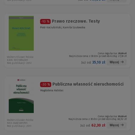
Rok publikacji: 2012
Prawo rzeczowe. Testy
-10 %
Piotr Kociubiński, Kamila Szutowska
Cena regularna:
39,00 zł
Najniższa cena z 30 dni przed obniżką:
27,30 zł
Wolters Kluwer Polska
KAM-1013 W04D01
35,10 zł
Więcej
Już od:
Rok publikacji: 2012
Publiczna własność nieruchomości
-30 %
Magdalena Habdas
Cena regularna:
89,00 zł
Najniższa cena z 30 dni przed obniżką:
60,52 zł
Wolters Kluwer Polska
NEX-0460 W01P01
62,30 zł
Więcej
Już od:
Rok publikacji: 2011