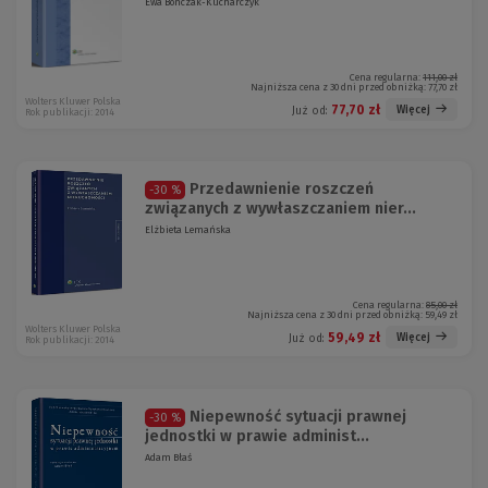
Ewa Bończak-Kucharczyk
Cena regularna:
111,00 zł
Najniższa cena z 30 dni przed obniżką:
77,70 zł
Wolters Kluwer Polska
77,70 zł
Więcej
Już od:
Rok publikacji: 2014
Przedawnienie roszczeń
-30 %
związanych z wywłaszczaniem nier...
Elżbieta Lemańska
Cena regularna:
85,00 zł
Najniższa cena z 30 dni przed obniżką:
59,49 zł
Wolters Kluwer Polska
59,49 zł
Więcej
Już od:
Rok publikacji: 2014
Niepewność sytuacji prawnej
-30 %
jednostki w prawie administ...
Adam Błaś