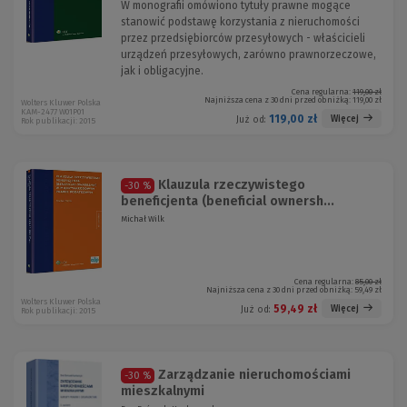
W monografii omówiono tytuły prawne mogące
stanowić podstawę korzystania z nieruchomości
przez przedsiębiorców przesyłowych - właścicieli
urządzeń przesyłowych, zarówno prawnorzeczowe,
jak i obligacyjne.
Cena regularna:
119,00 zł
Najniższa cena z 30 dni przed obniżką:
119,00 zł
Wolters Kluwer Polska
KAM-2477 W01P01
119,00 zł
Więcej
Już od:
Rok publikacji: 2015
Klauzula rzeczywistego
-30 %
beneficjenta (beneficial ownersh...
Michał Wilk
Cena regularna:
85,00 zł
Najniższa cena z 30 dni przed obniżką:
59,49 zł
Wolters Kluwer Polska
59,49 zł
Więcej
Już od:
Rok publikacji: 2015
Zarządzanie nieruchomościami
-30 %
mieszkalnymi