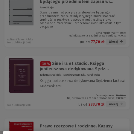
będącego przedmiotem zapisu wi...
Paweł Blajer
Stwierdzenie nabycia przedsiębiorstwa będącego
przedmiotem zapisu windykacyjnego może stwarzać
trudności w praktyce, dlatego w publikacji szeroko
omówiono materialne i procesowe uwarunkowania z tym
związane.
Cena regularna:
111,00 zł
Najniższa cena z 30 dni przed obniżką:
77,70 zł
Wolters Kluwer Polska
77,70 zł
Więcej
Już od:
Rok publikacji: 2017
Sine ira et studio. Księga
-30 %
jubileuszowa dedykowana Sędz...
Tadeusz Ereciński, Paweł Grzegorczyk , Karol Weitz
Księga jubileuszowa dedykowana Sędziemu Jackowi
Gudowskiemu.
Cena regularna:
341,00 zł
Najniższa cena z 30 dni przed obniżką:
238,70 zł
238,70 zł
Więcej
Już od:
Rok publikacji: 2016
Prawo rzeczowe i rodzinne. Kazusy
Anna Stępień-Sporek, Michał Wyrwiński, Piotr Zakrzewski