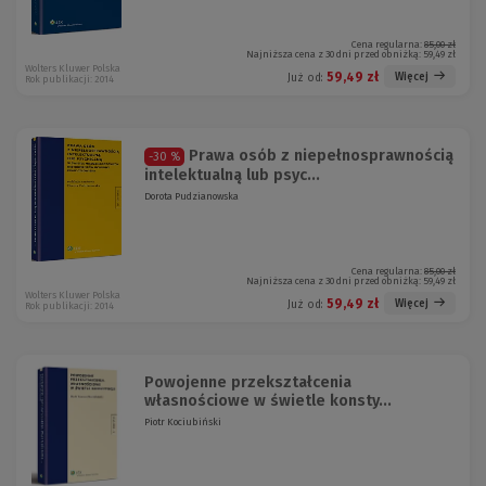
Cena regularna:
85,00 zł
Najniższa cena z 30 dni przed obniżką:
59,49 zł
Wolters Kluwer Polska
59,49 zł
Więcej
Już od:
Rok publikacji: 2014
Prawa osób z niepełnosprawnością
-30 %
intelektualną lub psyc...
Dorota Pudzianowska
Cena regularna:
85,00 zł
Najniższa cena z 30 dni przed obniżką:
59,49 zł
Wolters Kluwer Polska
59,49 zł
Więcej
Już od:
Rok publikacji: 2014
Powojenne przekształcenia
własnościowe w świetle konsty...
Piotr Kociubiński