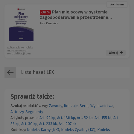
Archiwum
Plan miejscowy w systemie
-30 %
zagospodarowania przestrzenne...
Piotr Kwaśniak
Wolters Kluwer Polska
NEX-0258 W03P01
Więcej
Rok publikacji: 2011
Lista haseł LEX
Sprawdź także:
Szukaj produktów wg:
Zawody
,
Rodzaje
,
Serie
,
Wydawnictwa
,
Autorzy
,
Segmenty
Artykuły prawne:
Art. 92 kp
,
Art. 188 kp
,
Art. 52 kp
,
Art. 155 kk
,
Art.
36 kp
,
Art. 30 kp
,
Art. 233 kk
,
Art. 207 kk
Kodeksy:
Kodeks Karny (KK)
,
Kodeks Cywilny (KC)
,
Kodeks