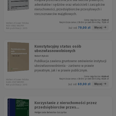
Książka przeznaczona jest dla radców prawnych,
adwokatów i sędziów oraz właścicieli i zarządców
nieruchomości, przedsiębiorców przesyłowych i
rzeczoznawców majątkowych.
Cena regularna:
79,00 zł
Najniższa cena z 30 dni przed obniżką:
79,00 zł
Wolters Kluwer Polska
NEX-0502 W02P01
79,00 zł
Więcej
Już od:
Rok publikacji: 2015
Konstytucyjny status osób
ubezwłasnowolnionych
Robert Rybski
Publikacja zawiera gruntowne omówienie instytucji
ubezwłasnowolnienia - zarówno w prawie
prywatnym, jak i w prawie publicznym.
Cena regularna:
69,00 zł
Najniższa cena z 30 dni przed obniżką:
69,00 zł
Wolters Kluwer Polska
KAM-2537 W01P01
69,00 zł
Więcej
Już od:
Rok publikacji: 2015
Korzystanie z nieruchomości przez
przedsiębiorców przes...
Małgorzata Balwicka-Szczyrba