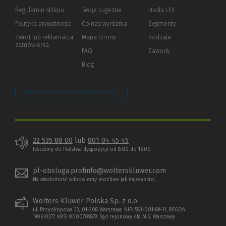
okno)
do
Regulamin sklepu
Twoje sugestie
Hasła LEX
innej
strony)
Polityka prywatności
(Nowe
(Link
Co nas wyróżnia
Segmenty
okno)
do
Zwrot lub reklamacja
Mapa strony
Rodzaje
innej
zamówienia
strony)
FAQ
Zawody
Blog
Zarządzaj preferencjami plików cookie
22 535 88 00
lub
801 04 45 45
Jesteśmy do Państwa dyspozycji od 8:00 do 16:00
pl-obsluga.profinfo@wolterskluwer.com
Na wiadomość odpowiemy możliwe jak najszybciej.
Wolters Kluwer Polska Sp. z o.o.
ul. Przyokopowa 33, 01-208 Warszawa; NIP: 583-001-89-31, REGON:
190610277, KRS: 0000709879, Sąd rejonowy dla M.S. Warszawy