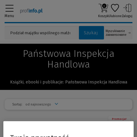
0
Menu
Koszyk
Ulubione
Zaloguj
Wyszukiwanie
Szukaj
zaawansowane
Państwowa Inspekcja
Handlowa
Książki, ebooki i publikacje: Państwowa Inspekcja Handlowa
Sortuj:
Promocja!
Kodeks spółek handlowych. Krajowy
-15 %
Rejestr Sądowy. Prawo...