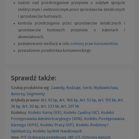
nadzór nad przestrzeganiem przepisów o zużytym sprzęcie
elektrycznym i elektronicznym przez sprzedawców detalicznych
i sprzedawców hurtowych,
kontrola przestrzegania przez sprzedawców detalicznych i
sprzedawców hurtowych przepisów o bateriach i
akumulatorach,
podejmowanie mediacji w celu
ochrony praw konsumentów
,
prowadzenie poradnictwa konsumenckiego.
Sprawdź także:
Szukaj produktów wg:
Zawody
,
Rodzaje
,
Serie
,
Wydawnictwa
,
Autorzy
,
Segmenty
Artykuły prawne:
Art. 92 kp
,
Art. 188 kp
,
Art. 52 kp
,
Art. 155 kk
,
Art.
36 kp
,
Art. 30 kp
,
Art. 233 kk
,
Art. 207 kk
Kodeksy:
Kodeks Karny (KK)
,
Kodeks Cywilny (KC)
,
Kodeks
Postępowania Administracyjnego (KPA)
,
Kodeks Postępowania
Karnego (KPK)
,
Kodeks Pracy (KP)
,
Kodeks Rodzinny i
Opiekuńczy
,
Kodeks Spółek Handlowych
Inne:
PIT
Ordynacja podatkowa
,
VAT
CIT
,
Ochrona danych