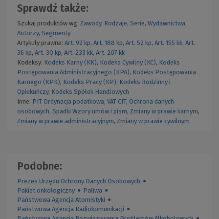
Sprawdź także:
Szukaj produktów wg:
Zawody
,
Rodzaje
,
Serie
,
Wydawnictwa
,
Autorzy
,
Segmenty
Artykuły prawne:
Art. 92 kp
,
Art. 188 kp
,
Art. 52 kp
,
Art. 155 kk
,
Art.
36 kp
,
Art. 30 kp
,
Art. 233 kk
,
Art. 207 kk
Kodeksy:
Kodeks Karny (KK)
,
Kodeks Cywilny (KC)
,
Kodeks
Postępowania Administracyjnego (KPA)
,
Kodeks Postępowania
Karnego (KPK)
,
Kodeks Pracy (KP)
,
Kodeks Rodzinny i
Opiekuńczy
,
Kodeks Spółek Handlowych
Inne:
PIT
Ordynacja podatkowa
,
VAT
CIT
,
Ochrona danych
osobowych
,
Spadki
Wzory umów i pism
,
Zmiany w prawie karnym
,
Zmiany w prawie administracyjnym
,
Zmiany w prawie cywilnym
Podobne:
Prezes Urzędu Ochrony Danych Osobowych
●
Pakiet onkologiczny
●
Paliwa
●
Państwowa Agencja Atomistyki
●
Państwowa Agencja Radiokomunikacji
●
Państwowa Agencja Rozwiązywania Problemów Alkoholowych
●