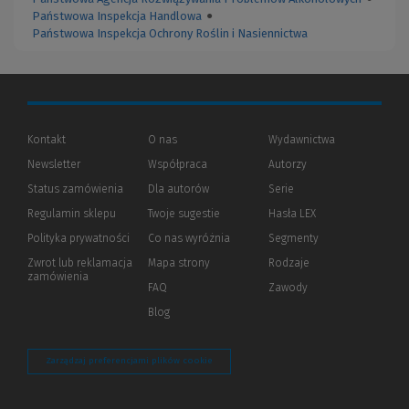
Państwowa Inspekcja Handlowa
●
Państwowa Inspekcja Ochrony Roślin i Nasiennictwa
Kontakt
O nas
Wydawnictwa
Newsletter
Współpraca
Autorzy
Status zamówienia
Dla autorów
(Nowe
(Link
Serie
okno)
do
Regulamin sklepu
Twoje sugestie
Hasła LEX
innej
strony)
Polityka prywatności
(Nowe
(Link
Co nas wyróżnia
Segmenty
okno)
do
Zwrot lub reklamacja
Mapa strony
Rodzaje
innej
zamówienia
strony)
FAQ
Zawody
Blog
Zarządzaj preferencjami plików cookie