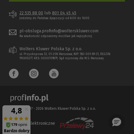
22 535 88 00
lub
801 04 45 45
Jesteśmy do Państwa dyspozycji od 8:00 do 16:00
pl-obsluga.profinfo@wolterskluwer.com
Na wiadomość odpowiemy możliwe jak najszybciej.
Wolters Kluwer Polska Sp. z o.o.
ul. Przyokopowa 33, 01-208 Warszawa; NIP: 583-001-89-31, REGON:
190610277, KRS: 0000709879, Sąd rejonowy dla M.S. Warszawy
Copyright 1997 - 2026 Wolters Kluwer Polska Sp. z o.o.
Płatności elektroniczne
(Nowe
(Link
okno)
do