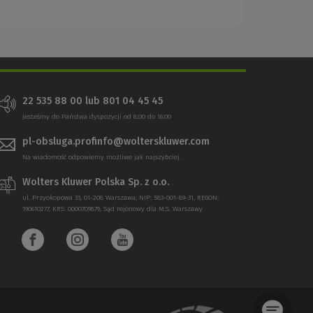
22 535 88 00
lub
801 04 45 45
Jesteśmy do Państwa dyspozycji od 8:00 do 16:00
pl-obsluga.profinfo@wolterskluwer.com
Na wiadomość odpowiemy możliwe jak najszybciej.
Wolters Kluwer Polska Sp. z o.o.
ul. Przyokopowa 33, 01-208 Warszawa; NIP: 583-001-89-31, REGON:
190610277, KRS: 0000709879, Sąd rejonowy dla M.S. Warszawy