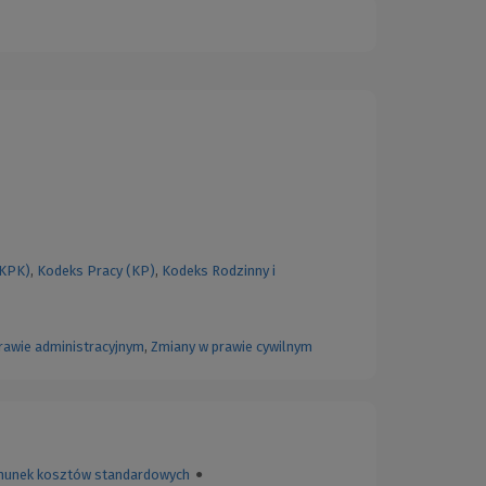
(KPK)
,
Kodeks Pracy (KP)
,
Kodeks Rodzinny i
rawie administracyjnym
,
Zmiany w prawie cywilnym
hunek kosztów standardowych
●