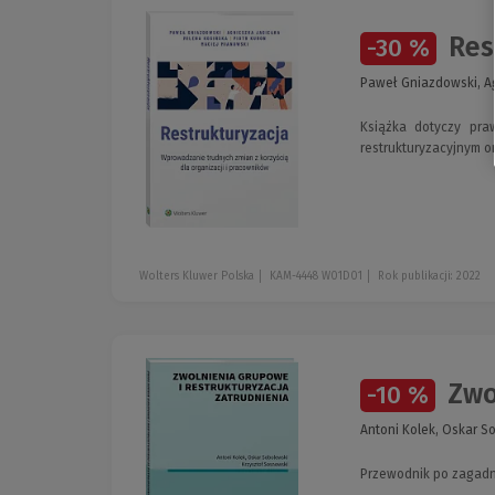
Rest
-30 %
Paweł Gniazdowski, Ag
Książka dotyczy pra
restrukturyzacyjnym or
Wolters Kluwer Polska
KAM-4448 W01D01
Rok publikacji: 2022
Zwol
-10 %
Antoni Kolek, Oskar S
Przewodnik po zagadni