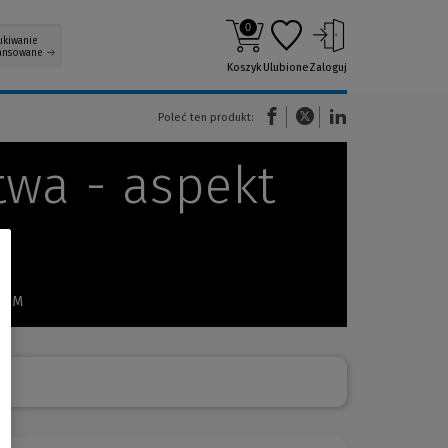
0
ukiwanie
ansowane
Koszyk
Ulubione
Zaloguj
(Nowe okno)
(Link do innej strony)
(Link do innej strony)
Poleć ten produkt:
twa - aspekt
 HRM