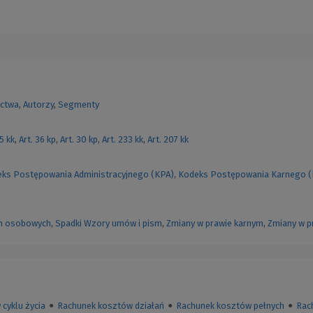
ctwa
,
Autorzy
,
Segmenty
55 kk
,
Art. 36 kp
,
Art. 30 kp
,
Art. 233 kk
,
Art. 207 kk
ks Postępowania Administracyjnego (KPA)
,
Kodeks Postępowania Karnego 
h osobowych
,
Spadki
Wzory umów i pism
,
Zmiany w prawie karnym
,
Zmiany w p
cyklu życia
●
Rachunek kosztów działań
●
Rachunek kosztów pełnych
●
Rac