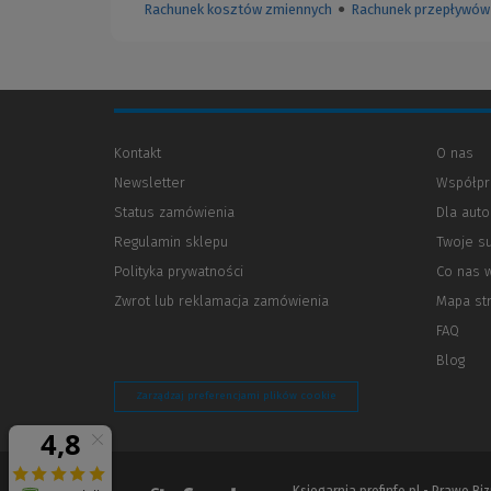
Rachunek kosztów zmiennych
●
Rachunek przepływów 
Kontakt
O nas
Newsletter
Współpr
Status zamówienia
Dla aut
Regulamin sklepu
Twoje s
Polityka prywatności
(Nowe
(Link
Co nas 
okno)
do
Zwrot lub reklamacja zamówienia
Mapa st
innej
strony)
FAQ
Blog
Zarządzaj preferencjami plików cookie