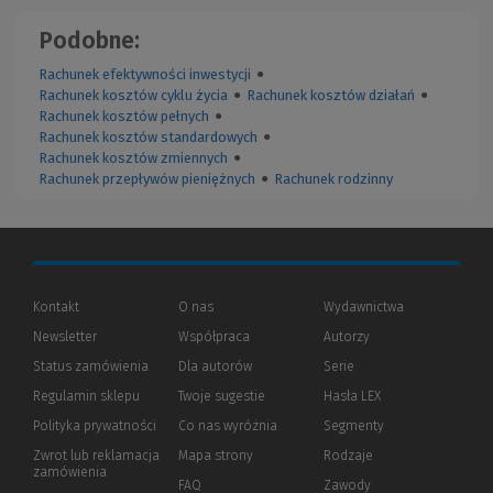
Podobne:
Rachunek efektywności inwestycji
●
Rachunek kosztów cyklu życia
●
Rachunek kosztów działań
●
Rachunek kosztów pełnych
●
Rachunek kosztów standardowych
●
Rachunek kosztów zmiennych
●
Rachunek przepływów pieniężnych
●
Rachunek rodzinny
Kontakt
O nas
Wydawnictwa
Newsletter
Współpraca
Autorzy
Status zamówienia
Dla autorów
(Nowe
(Link
Serie
okno)
do
Regulamin sklepu
Twoje sugestie
Hasła LEX
innej
strony)
Polityka prywatności
(Nowe
(Link
Co nas wyróżnia
Segmenty
okno)
do
Zwrot lub reklamacja
Mapa strony
Rodzaje
innej
zamówienia
strony)
FAQ
Zawody