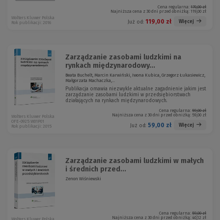
Cena regularna:
170,00 zł
Najniższa cena z 30 dni przed obniżką:
119,00 zł
Wolters Kluwer Polska
119,00 zł
Więcej
Już od:
Rok publikacji: 2016
Zarządzanie zasobami ludzkimi na
rynkach międzynarodowy...
Beata Buchelt, Marcin Karwiński, Iwona Kubica, Grzegorz Łukasiewicz,
Małgorzata Machaczka,...
Publikacja omawia niezwykle aktualne zagadnienie jakim jest
zarządzanie zasobami ludzkimi w przedsiębiorstwach
działających na rynkach międzynarodowych.
Cena regularna:
59,00 zł
Najniższa cena z 30 dni przed obniżką:
59,00 zł
Wolters Kluwer Polska
OFE-0925 W01P01
59,00 zł
Więcej
Już od:
Rok publikacji: 2015
Zarządzanie zasobami ludzkimi w małych
i średnich przed...
Zenon Wiśniewski
Cena regularna:
59,00 zł
Najniższa cena z 30 dni przed obniżką:
40,12 zł
Wolters Kluwer Polska