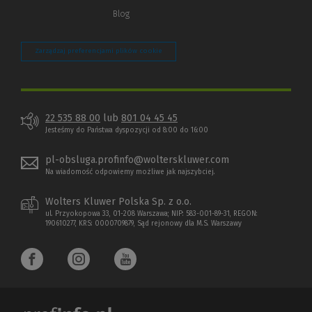
Blog
Zarządzaj preferencjami plików cookie
22 535 88 00
lub
801 04 45 45
Jesteśmy do Państwa dyspozycji od 8:00 do 16:00
pl-obsluga.profinfo@wolterskluwer.com
Na wiadomość odpowiemy możliwe jak najszybciej.
Wolters Kluwer Polska Sp. z o.o.
ul. Przyokopowa 33, 01-208 Warszawa; NIP: 583-001-89-31, REGON:
190610277, KRS: 0000709879, Sąd rejonowy dla M.S. Warszawy