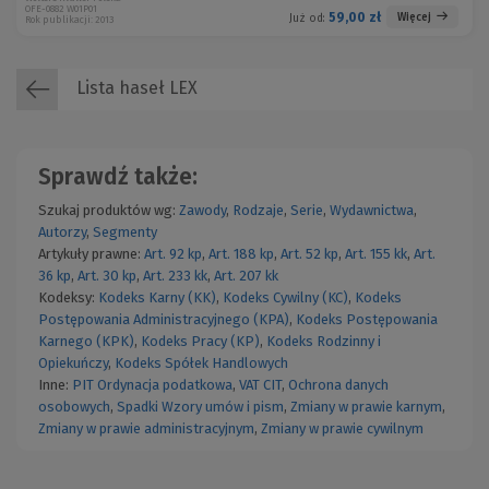
OFE-0882 W01P01
59,00 zł
Więcej
Już od:
Rok publikacji: 2013
Lista haseł LEX
Sprawdź także:
Szukaj produktów wg:
Zawody
,
Rodzaje
,
Serie
,
Wydawnictwa
,
Autorzy
,
Segmenty
Artykuły prawne:
Art. 92 kp
,
Art. 188 kp
,
Art. 52 kp
,
Art. 155 kk
,
Art.
36 kp
,
Art. 30 kp
,
Art. 233 kk
,
Art. 207 kk
Kodeksy:
Kodeks Karny (KK)
,
Kodeks Cywilny (KC)
,
Kodeks
Postępowania Administracyjnego (KPA)
,
Kodeks Postępowania
Karnego (KPK)
,
Kodeks Pracy (KP)
,
Kodeks Rodzinny i
Opiekuńczy
,
Kodeks Spółek Handlowych
Inne:
PIT
Ordynacja podatkowa
,
VAT
CIT
,
Ochrona danych
osobowych
,
Spadki
Wzory umów i pism
,
Zmiany w prawie karnym
,
Zmiany w prawie administracyjnym
,
Zmiany w prawie cywilnym