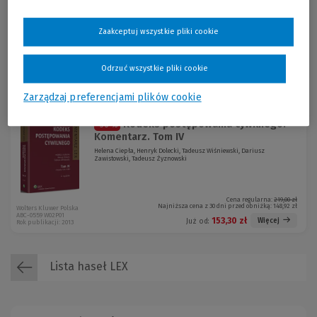
Zaakceptuj wszystkie pliki cookie
Cena regularna:
89,00 zł
Najniższa cena z 30 dni przed obniżką:
60,52 zł
Wolters Kluwer Polska
NEX-0493 W02Z01
Odrzuć wszystkie pliki cookie
89,00 zł
Więcej
Już od:
Rok publikacji: 2013
Zarządzaj preferencjami plików cookie
Kodeks postępowania cywilnego.
-30 %
Komentarz. Tom IV
Helena Ciepła, Henryk Dolecki, Tadeusz Wiśniewski, Dariusz
Zawistowski, Tadeusz Żyznowski
Cena regularna:
219,00 zł
Najniższa cena z 30 dni przed obniżką:
148,92 zł
Wolters Kluwer Polska
ABC-0559 W02P01
153,30 zł
Więcej
Już od:
Rok publikacji: 2013
Lista haseł LEX