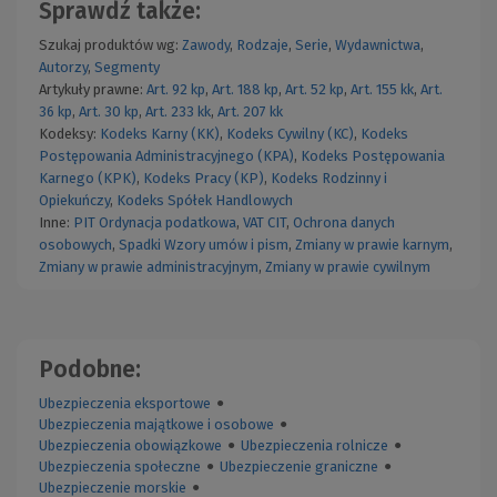
Sprawdź także:
Szukaj produktów wg:
Zawody
,
Rodzaje
,
Serie
,
Wydawnictwa
,
Autorzy
,
Segmenty
Artykuły prawne:
Art. 92 kp
,
Art. 188 kp
,
Art. 52 kp
,
Art. 155 kk
,
Art.
36 kp
,
Art. 30 kp
,
Art. 233 kk
,
Art. 207 kk
Kodeksy:
Kodeks Karny (KK)
,
Kodeks Cywilny (KC)
,
Kodeks
Postępowania Administracyjnego (KPA)
,
Kodeks Postępowania
Karnego (KPK)
,
Kodeks Pracy (KP)
,
Kodeks Rodzinny i
Opiekuńczy
,
Kodeks Spółek Handlowych
Inne:
PIT
Ordynacja podatkowa
,
VAT
CIT
,
Ochrona danych
osobowych
,
Spadki
Wzory umów i pism
,
Zmiany w prawie karnym
,
Zmiany w prawie administracyjnym
,
Zmiany w prawie cywilnym
Podobne:
Ubezpieczenia eksportowe
●
Ubezpieczenia majątkowe i osobowe
●
Ubezpieczenia obowiązkowe
●
Ubezpieczenia rolnicze
●
Ubezpieczenia społeczne
●
Ubezpieczenie graniczne
●
Ubezpieczenie morskie
●