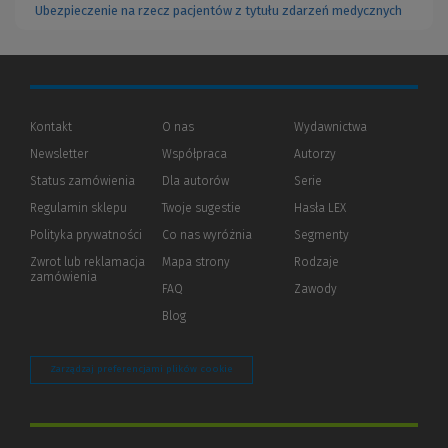
Ubezpieczenie na rzecz pacjentów z tytułu zdarzeń medycznych
Kontakt
O nas
Wydawnictwa
Newsletter
Współpraca
Autorzy
Status zamówienia
Dla autorów
(Nowe
(Link
Serie
okno)
do
Regulamin sklepu
Twoje sugestie
Hasła LEX
innej
strony)
Polityka prywatności
(Nowe
(Link
Co nas wyróżnia
Segmenty
okno)
do
Zwrot lub reklamacja
Mapa strony
Rodzaje
innej
zamówienia
strony)
FAQ
Zawody
Blog
Zarządzaj preferencjami plików cookie