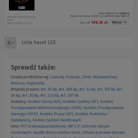
Cena regularna:
129,00 zł
Najniższa cena z 30 dni przed obniżką:
98,81 zł
Wydawnictwo Naukowe
PWN
108,36 zł
Więcej
Już od:
Rok publikacji: 2017
Lista haseł LEX
Sprawdź także:
Szukaj produktów wg:
Zawody
,
Rodzaje
,
Serie
,
Wydawnictwa
,
Autorzy
,
Segmenty
Artykuły prawne:
Art. 92 kp
,
Art. 188 kp
,
Art. 52 kp
,
Art. 155 kk
,
Art.
36 kp
,
Art. 30 kp
,
Art. 233 kk
,
Art. 207 kk
Kodeksy:
Kodeks Karny (KK)
,
Kodeks Cywilny (KC)
,
Kodeks
Postępowania Administracyjnego (KPA)
,
Kodeks Postępowania
Karnego (KPK)
,
Kodeks Pracy (KP)
,
Kodeks Rodzinny i
Opiekuńczy
,
Kodeks Spółek Handlowych
Inne:
PIT
Ordynacja podatkowa
,
VAT
CIT
,
Ochrona danych
osobowych
,
Spadki
Wzory umów i pism
,
Zmiany w prawie karnym
,