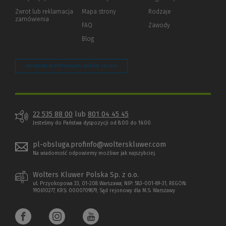
okno)
do
Zwrot lub reklamacja
Mapa strony
Rodzaje
innej
zamówienia
strony)
FAQ
Zawody
Blog
Zarządzaj preferencjami plików cookie
22 535 88 00
lub
801 04 45 45
Jesteśmy do Państwa dyspozycji od 8:00 do 16:00
pl-obsluga.profinfo@wolterskluwer.com
Na wiadomość odpowiemy możliwe jak najszybciej.
Wolters Kluwer Polska Sp. z o.o.
ul. Przyokopowa 33, 01-208 Warszawa; NIP: 583-001-89-31, REGON:
190610277, KRS: 0000709879, Sąd rejonowy dla M.S. Warszawy