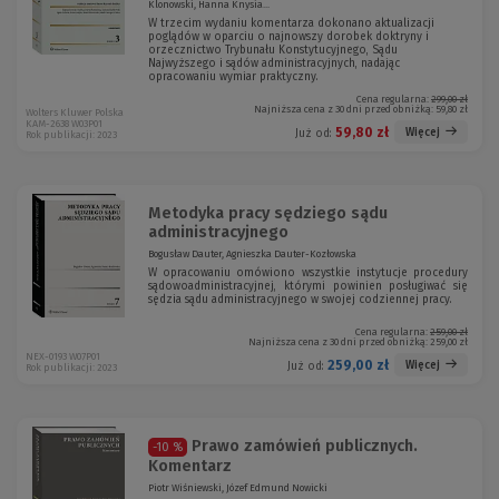
Klonowski, Hanna Knysia...
W trzecim wydaniu komentarza dokonano aktualizacji
poglądów w oparciu o najnowszy dorobek doktryny i
orzecznictwo Trybunału Konstytucyjnego, Sądu
Najwyższego i sądów administracyjnych, nadając
opracowaniu wymiar praktyczny.
Cena regularna:
299,00 zł
Najniższa cena z 30 dni przed obniżką:
59,80 zł
Wolters Kluwer Polska
KAM-2638 W03P01
59,80 zł
Więcej
Już od:
Rok publikacji: 2023
Metodyka pracy sędziego sądu
administracyjnego
Bogusław Dauter, Agnieszka Dauter-Kozłowska
W opracowaniu omówiono wszystkie instytucje procedury
sądowoadministracyjnej, którymi powinien posługiwać się
sędzia sądu administracyjnego w swojej codziennej pracy.
Cena regularna:
259,00 zł
Najniższa cena z 30 dni przed obniżką:
259,00 zł
NEX-0193 W07P01
259,00 zł
Więcej
Już od:
Rok publikacji: 2023
Prawo zamówień publicznych.
-10 %
Komentarz
Piotr Wiśniewski, Józef Edmund Nowicki