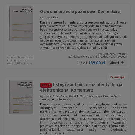
Ochrona przeciwpożarowa. Komentarz
Dariusz P. Kała
Książka stanowi komentarz do przepisów ustawy o ochronie
przeciwpożarowej. Ustawa ta jest jednym z fundamentów
bezpieczeństwa wewnętrznego państwa i ma szerokie
zastosowanie do wielu podmiotów życia społecznego i
gospodarczego. Komentarz jest jedynym aktualnym oraz tak
wyczerpującym opracowaniem tej tematyki na rynku
wydawniczym. Zawiera wiele odniesień do wykładni prawa
zawartej w orzecznictwie sądów i administracji.
Cena regularna:
169,00 zł
Najniższa cena z 30 dni przed obniżką:
169,00 zł
Wolters Kluwer Polska
KAM-4842 W01P01
169,00 zł
Więcej
Już od:
Rok publikacji: 2024
Promocja!
Usługi zaufania oraz identyfikacja
-90 %
elektroniczna. Komentarz
Agnieszka Skóra, Błażej Kwiatek, Marcin Adamczyk, Paulina Bieś-
Srokosz, Wojciech Cieślak,...
Komentowana ustawa reguluje m.in. działalność dostawców
oferujących tworzenie i sprawdzanie podpisów
elektronicznych, pieczęci elektronicznych, elektronicznych
znaczników czasu lub wykonywanie rejestrowanych
doręczeń elektronicznych oraz sprawowanie nadzoru nad
tymi dostawcami, a także funkcjonowanie rozwiązań
prawnych w zakresie identyfikacji elektronicznej (ustalania i
potwierdzania tożsamości osób w środowisku
elektronicznym).