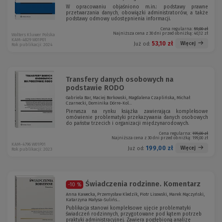
W opracowaniu objaśniono m.in.: podstawy prawne
przetwarzania danych, obowiązki administratorów, a także
podstawy odmowy udostępnienia informacji.
Cena regularna:
59,00 zł
Najniższa cena z 30 dni przed obniżką:
40,12 zł
Wolters Kluwer Polska
KAM-4829 W01P01
53,10 zł
Więcej
Już od:
Rok publikacji: 2024
Transfery danych osobowych na
podstawie RODO
Gabriela Bar, Maciej Borkowski, Magdalena Czaplińska, Michał
Czarnecki, Dominika Dörre-Kol...
Pierwsza na rynku książka zawierająca kompleksowe
omówienie problematyki przekazywania danych osobowych
do państw trzecich i organizacji międzynarodowych.
Cena regularna:
199,00 zł
Najniższa cena z 30 dni przed obniżką:
199,00 zł
KAM-4796 W01P01
199,00 zł
Więcej
Już od:
Rok publikacji: 2023
Świadczenia rodzinne. Komentarz
-10 %
Anna Kawecka, Przemysław Kledzik, Piotr Lisowski, Marek Mączyński,
Katarzyna Małysa-Sulińs...
Publikacja stanowi kompleksowe ujęcie problematyki
świadczeń rodzinnych, przygotowane pod kątem potrzeb
praktyki administracyjnej. Zawiera pogłębioną analizę