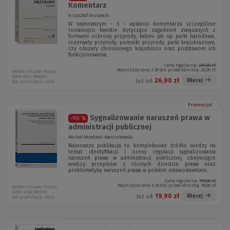
Komentarz
Krzysztof Gruszecki
W najnowszym - 6 - wydaniu komentarza szczególnie
rozwinięto kwestie dotyczące zagadnień związanych z
formami ochrony przyrody, takimi jak np. parki narodowe,
rezerwaty przyrody, pomniki przyrody, parki krajobrazowe,
czy obszary chronionego krajobrazu oraz podstawom ich
funkcjonowania.
Cena regularna:
269,00 zł
Najniższa cena z 30 dni przed obniżką:
26,90 zł
Wolters Kluwer Polska
KAM-0651 W06P01
26,90 zł
Więcej
Już od:
Rok publikacji: 2024
Promocja!
Sygnalizowanie naruszeń prawa w
-90 %
administracji publicznej
Michał Możdżeń-Marcinkowski
Najnowsza publikacja to kompleksowe źródło wiedzy na
temat identyfikacji i oceny regulacji sygnalizowania
naruszeń prawa w administracji publicznej, obejmujące
analizę przepisów z różnych dziedzin prawa oraz
problematykę naruszeń prawa w polskim ustawodawstwie.
Cena regularna:
199,00 zł
Najniższa cena z 30 dni przed obniżką:
39,80 zł
Wolters Kluwer Polska
KAM-4748 W01P01
19,90 zł
Więcej
Już od:
Rok publikacji: 2024