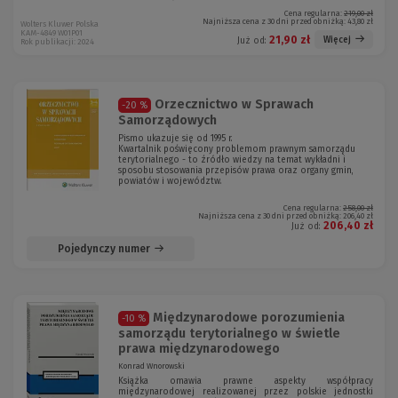
Cena regularna:
219,00 zł
Najniższa cena z 30 dni przed obniżką:
43,80 zł
Wolters Kluwer Polska
KAM-4849 W01P01
21,90 zł
Więcej
Już od:
Rok publikacji: 2024
Orzecznictwo w Sprawach
-20 %
Samorządowych
Pismo ukazuje się od 1995 r.
Kwartalnik poświęcony problemom prawnym samorządu
terytorialnego - to źródło wiedzy na temat wykładni i
sposobu stosowania przepisów prawa oraz organy gmin,
powiatów i województw.
Cena regularna:
258,00 zł
Najniższa cena z 30 dni przed obniżką:
206,40 zł
206,40 zł
Już od:
Pojedynczy numer
Międzynarodowe porozumienia
-10 %
samorządu terytorialnego w świetle
prawa międzynarodowego
Konrad Wnorowski
Książka omawia prawne aspekty współpracy
międzynarodowej realizowanej przez polskie jednostki