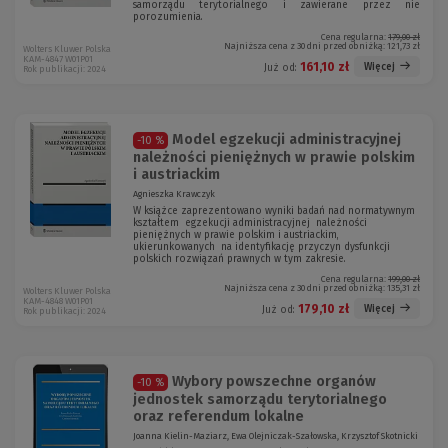
samorządu terytorialnego i zawierane przez nie
porozumienia.
Cena regularna:
179,00 zł
Najniższa cena z 30 dni przed obniżką:
121,73 zł
Wolters Kluwer Polska
KAM-4847 W01P01
161,10 zł
Więcej
Już od:
Rok publikacji: 2024
Model egzekucji administracyjnej
-10 %
należności pieniężnych w prawie polskim
i austriackim
Agnieszka Krawczyk
W książce zaprezentowano wyniki badań nad normatywnym
kształtem egzekucji administracyjnej należności
pieniężnych w prawie polskim i austriackim,
ukierunkowanych na identyfikację przyczyn dysfunkcji
polskich rozwiązań prawnych w tym zakresie.
Cena regularna:
199,00 zł
Najniższa cena z 30 dni przed obniżką:
135,31 zł
Wolters Kluwer Polska
KAM-4848 W01P01
179,10 zł
Więcej
Już od:
Rok publikacji: 2024
Wybory powszechne organów
-10 %
jednostek samorządu terytorialnego
oraz referendum lokalne
Joanna Kielin-Maziarz, Ewa Olejniczak-Szałowska, Krzysztof Skotnicki