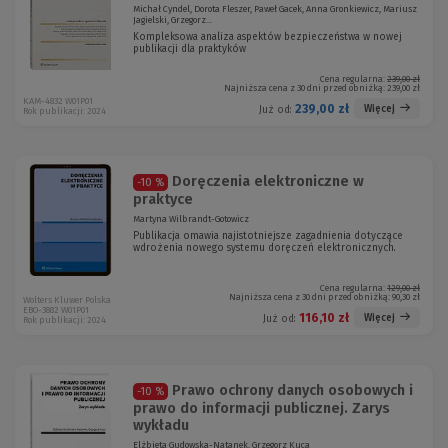
Michał Cyndel, Dorota Fleszer, Paweł Gacek, Anna Gronkiewicz, Mariusz
Jagielski, Grzegorz...
Kompleksowa analiza aspektów bezpieczeństwa w nowej
publikacji dla praktyków
Cena regularna:
239,00 zł
Najniższa cena z 30 dni przed obniżką:
239,00 zł
KAM-4832 W01P01
239,00 zł
Więcej
Już od:
Rok publikacji: 2024
Doręczenia elektroniczne w
-10 %
praktyce
Martyna Wilbrandt-Gotowicz
Publikacja omawia najistotniejsze zagadnienia dotyczące
wdrożenia nowego systemu doręczeń elektronicznych.
Cena regularna:
129,00 zł
Najniższa cena z 30 dni przed obniżką:
90,30 zł
Wolters Kluwer Polska
EBO-3882 W01P01
116,10 zł
Więcej
Już od:
Rok publikacji: 2024
Prawo ochrony danych osobowych i
-10 %
prawo do informacji publicznej. Zarys
wykładu
Elżbieta Gudowska-Natanek, Grzegorz Kuca