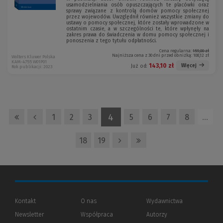
usamodzielniania osób opuszczających te placówki oraz
sprawy związane z kontrolą domów pomocy społecznej
przez wojewodów. Uwzględnił również wszystkie zmiany do
ustawy o pomocy społecznej, które zostały wprowadzone w
ostatnim czasie, a w szczególności te, które wpłynęły na
zakres prawa do świadczenia w domu pomocy społecznej i
ponoszenia z tego tytułu odpłatności.
Cena regularna:
159,00 zł
Najniższa cena z 30 dni przed obniżką:
108,12 zł
Wolters Kluwer Polska
KAM-4755 W01P01
143,10 zł
Więcej
Już od:
Rok publikacji: 2023
4
1
2
3
5
6
7
8
…
18
19
Kontakt
O nas
Wydawnictwa
Newsletter
Współpraca
Autorzy