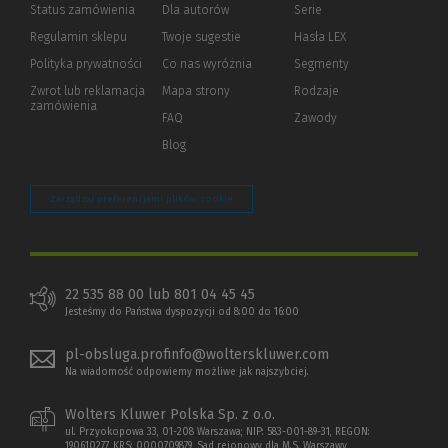
Status zamówienia
Dla autorów
(Nowe
(Link
Serie
okno)
do
Regulamin sklepu
Twoje sugestie
Hasła LEX
innej
strony)
Polityka prywatności
(Nowe
(Link
Co nas wyróżnia
Segmenty
okno)
do
Zwrot lub reklamacja
Mapa strony
Rodzaje
innej
zamówienia
strony)
FAQ
Zawody
Blog
Zarządzaj preferencjami plików cookie
22 535 88 00 lub 801 04 45 45
Jesteśmy do Państwa dyspozycji od 8:00 do 16:00
pl-obsluga.profinfo@wolterskluwer.com
Na wiadomość odpowiemy możliwe jak najszybciej.
Wolters Kluwer Polska Sp. z o.o.
ul. Przyokopowa 33, 01-208 Warszawa; NIP: 583-001-89-31, REGON:
190610277, KRS: 0000709879, Sąd rejonowy dla M.S. Warszawy