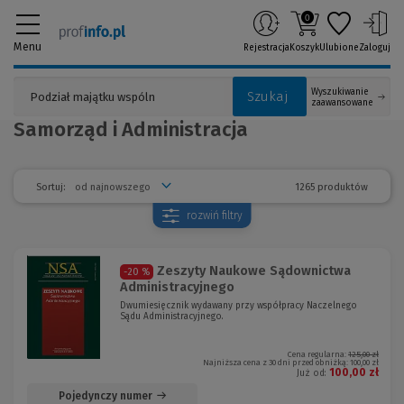
0
Menu
Rejestracja
Koszyk
Ulubione
Zaloguj
Wyszukiwanie
Szukaj
zaawansowane
Samorząd i Administracja
1265 produktów
Sortuj:
rozwiń
filtry
Zeszyty Naukowe Sądownictwa
-20 %
Administracyjnego
Dwumiesięcznik wydawany przy współpracy Naczelnego
Sądu Administracyjnego.
Cena regularna:
125,00 zł
Najniższa cena z 30 dni przed obniżką:
100,00 zł
100,00 zł
Już od:
Pojedynczy numer