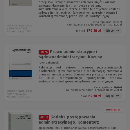
przepisów ustawy o świadczeniach rodzinnych i omawia
zarówno klasyczne, jak i najnowsze problemy
administrowania w tej sferze, a także te dotyczące kontroli
sądów administracyjnych (a w pewnym zakresie – również
kontroli sprawowanej przez Trybunał Konstytucyjny).
Cena regularna:
199,00 zł
Najniższa cena z 30 dni przed obniżką:
19,90 zł
Wolters Kluwer Polska
KAM-4735 W01P01
179,10 zł
Więcej
Już od:
Rok publikacji: 2023
Prawo administracyjne i
-10 %
sądowoadministracyjne. Kazusy
Paweł Zaborniak
Publikacja jest zbiorem kazusów przedstawiających
okoliczności spraw związanych z problematyką stosowania
prawa administracyjnego. Stanowi ona praktyczne narzędzie
do nauki profesjonalnego sporządzania środków
zaskarżenia w postępowaniu sądowoadministracyjnym.
Cena regularna:
69,00 zł
Najniższa cena z 30 dni przed obniżką:
46,91 zł
Wolters Kluwer Polska
KAM-4753 W01D01
62,10 zł
Więcej
Już od:
Rok publikacji: 2023
Promocja!
Kodeks postępowania
-80 %
administracyjnego. Komentarz
Agata Cebera, Jakub Firlus, Anna Golęba, Tadeusz Kiełkowski, Kamil