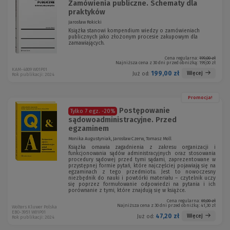
Zamówienia publiczne. Schematy dla
praktyków
Jarosław Rokicki
Książka stanowi kompendium wiedzy o zamówieniach
publicznych jako złożonym procesie zakupowym dla
zamawiających.
Cena regularna:
199,00 zł
Najniższa cena z 30 dni przed obniżką:
199,00 zł
KAM-4809 W01P01
199,00 zł
Więcej
Już od:
Rok publikacji: 2024
Promocja!
Postępowanie
Tylko 7 egz.
-20%
sądowoadministracyjne. Przed
egzaminem
Monika Augustyniak, Jarosław Czerw, Tomasz Moll
Książka omawia zagadnienia z zakresu organizacji i
funkcjonowania sądów administracyjnych oraz stosowania
procedury sądowej przed tymi sądami, zaprezentowane w
przystępnej formie pytań, które najczęściej pojawiają się na
egzaminach z tego przedmiotu. Jest to nowoczesny
niezbędnik do nauki i powtórki materiału – czytelnik uczy
się poprzez formułowanie odpowiedzi na pytania i ich
porównanie z tymi, które znajdują się w książce.
Cena regularna:
69,00 zł
Najniższa cena z 30 dni przed obniżką:
41,30 zł
Wolters Kluwer Polska
EBO-3951 W01P01
47,20 zł
Więcej
Już od:
Rok publikacji: 2024