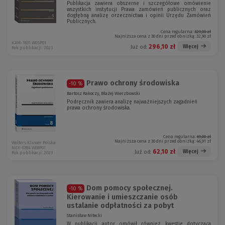
Publikacja zawiera obszerne i szczegółowe omówienie
wszystkich instytucji Prawa zamówień publicznych oraz
dogłębną analizę orzecznictwa i opinii Urzędu Zamówień
Publicznych.
Cena regularna:
329,00 zł
Najniższa cena z 30 dni przed obniżką:
32,90 zł
KAM-1831 W05P01
296,10 zł
Więcej
Już od:
Rok publikacji: 2023
Prawo ochrony środowiska
-10 %
Bartosz Rakoczy, Błażej Wierzbowski
Podręcznik zawiera analizę najważniejszych zagadnień
prawa ochrony środowiska.
Cena regularna:
69,00 zł
Najniższa cena z 30 dni przed obniżką:
46,91 zł
Wolters Kluwer Polska
NEX-0394 W08P01
62,10 zł
Więcej
Już od:
Rok publikacji: 2023
Dom pomocy społecznej.
-10 %
Kierowanie i umieszczanie osób
ustalanie odpłatności za pobyt
Stanisław Nitecki
W publikacji autor omówił również kwestię dotyczącą