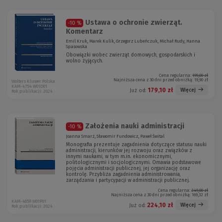
Ustawa o ochronie zwierząt.
-10 %
Komentarz
Emil Kruk, Marek Kulik, Grzegorz Lubeńczuk, Michał Rudy, Hanna
Spasowska
Obowiązki wobec zwierząt domowych, gospodarskich i
wolno żyjących.
Cena regularna:
199,00 zł
Najniższa cena z 30 dni przed obniżką:
19,90 zł
Wolters Kluwer Polska
KAM-4754 W01D01
179,10 zł
Więcej
Już od:
Rok publikacji: 2024
Założenia nauki administracji
-10 %
Joanna Smarż, Sławomir Fundowicz, Paweł Śwital
Monografia prezentuje zagadnienia dotyczące statusu nauki
administracji, kierunków jej rozwoju oraz związków z
innymi naukami, w tym m.in. ekonomicznymi,
politologicznymi i socjologicznymi. Omawia podstawowe
pojęcia administracji publicznej, jej organizację oraz
kontrolę. Przybliża zagadnienia administrowania,
zarządzania i partycypacji w administracji publicznej.
Cena regularna:
249,00 zł
Najniższa cena z 30 dni przed obniżką:
169,32 zł
KAM-4859 W01P01
224,10 zł
Więcej
Już od:
Rok publikacji: 2024