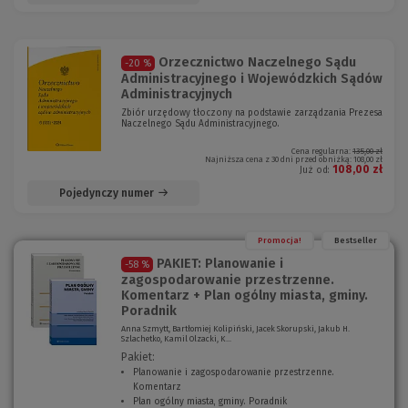
Orzecznictwo Naczelnego Sądu
-20 %
Administracyjnego i Wojewódzkich Sądów
Administracyjnych
Zbiór urzędowy tłoczony na podstawie zarządzania Prezesa
Naczelnego Sądu Administracyjnego.
Cena regularna:
135,00 zł
Najniższa cena z 30 dni przed obniżką:
108,00 zł
108,00 zł
Już od:
Pojedynczy numer
Promocja!
Bestseller
PAKIET: Planowanie i
-58 %
zagospodarowanie przestrzenne.
Komentarz + Plan ogólny miasta, gminy.
Poradnik
Anna Szmytt, Bartłomiej Kolipiński, Jacek Skorupski, Jakub H.
Szlachetko, Kamil Olzacki, K...
Pakiet:
Planowanie i zagospodarowanie przestrzenne.
Komentarz
(
Plan ogólny miasta, gminy. Poradnik
N
(