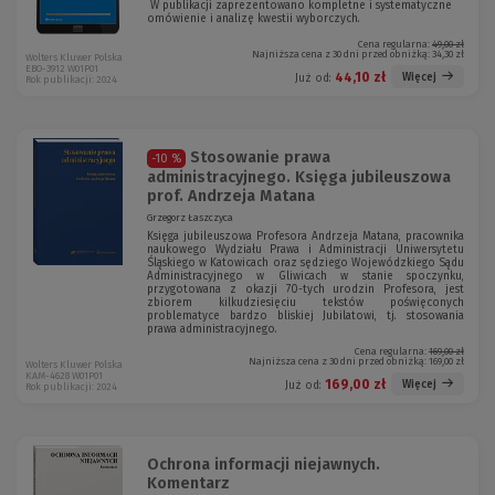
W publikacji zaprezentowano kompletne i systematyczne
omówienie i analizę kwestii wyborczych.
Cena regularna:
49,00 zł
Najniższa cena z 30 dni przed obniżką:
34,30 zł
Wolters Kluwer Polska
EBO-3912 W01P01
44,10 zł
Więcej
Już od:
Rok publikacji: 2024
Stosowanie prawa
-10 %
administracyjnego. Księga jubileuszowa
prof. Andrzeja Matana
Grzegorz Łaszczyca
Księga jubileuszowa Profesora Andrzeja Matana, pracownika
naukowego Wydziału Prawa i Administracji Uniwersytetu
Śląskiego w Katowicach oraz sędziego Wojewódzkiego Sądu
Administracyjnego w Gliwicach w stanie spoczynku,
przygotowana z okazji 70-tych urodzin Profesora, jest
zbiorem kilkudziesięciu tekstów poświęconych
problematyce bardzo bliskiej Jubilatowi, tj. stosowania
prawa administracyjnego.
Cena regularna:
169,00 zł
Najniższa cena z 30 dni przed obniżką:
169,00 zł
Wolters Kluwer Polska
KAM-4628 W01P01
169,00 zł
Więcej
Już od:
Rok publikacji: 2024
Ochrona informacji niejawnych.
Komentarz