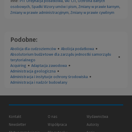
Inne:
PIT
Ordynacja podatkowa
,
VAT
CIT
,
Ochrona danych
osobowych
,
Spadki
Wzory umów i pism
,
Zmiany w prawie karnym
,
Zmiany w prawie administracyjnym
,
Zmiany w prawie cywilnym
Podobne:
Abolicja dla cudzoziemców
●
Abolicja podatkowa
●
Absolutorium budżetowe dla zarządu jednostki samorządu
●
terytorialnego
Acquiring
●
Adaptacja zawodowa
●
Administracja geologiczna
●
Administracja i instytucje ochrony środowiska
●
Administracja i nadzór budowlany
Kontakt
O nas
Wydawnictwa
Newsletter
Współpraca
Autorzy