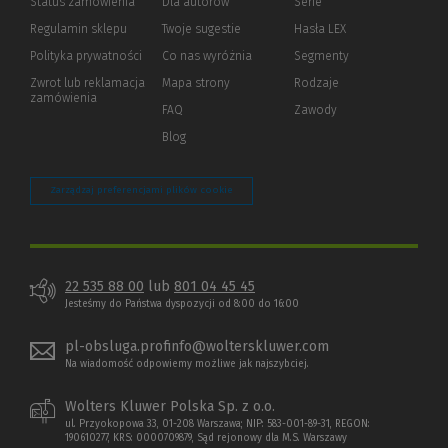
Status zamówienia
Dla autorów
(Nowe
(Link
Serie
okno)
do
Regulamin sklepu
Twoje sugestie
Hasła LEX
innej
strony)
Polityka prywatności
(Nowe
(Link
Co nas wyróżnia
Segmenty
okno)
do
Zwrot lub reklamacja
Mapa strony
Rodzaje
innej
zamówienia
strony)
FAQ
Zawody
Blog
Zarządzaj preferencjami plików cookie
22 535 88 00
lub
801 04 45 45
Jesteśmy do Państwa dyspozycji od 8:00 do 16:00
pl-obsluga.profinfo@wolterskluwer.com
Na wiadomość odpowiemy możliwe jak najszybciej.
Wolters Kluwer Polska Sp. z o.o.
ul. Przyokopowa 33, 01-208 Warszawa; NIP: 583-001-89-31, REGON:
190610277, KRS: 0000709879, Sąd rejonowy dla M.S. Warszawy