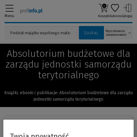
0
Menu
Koszyk
Ulubione
Zaloguj
Wyszukiwanie
Szukaj
zaawansowane
Absolutorium budżetowe dla
zarządu jednostki samorządu
terytorialnego
Książki, ebooki i publikacje: Absolutorium budżetowe dla zarządu
jednostki samorządu terytorialnego
Sortuj:
Twoja prywatność