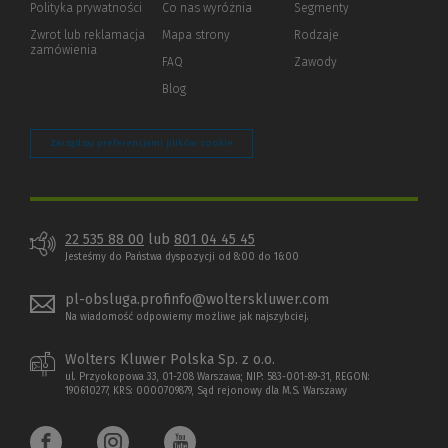
Polityka prywatności
(Nowe
(Link
Co nas wyróżnia
Segmenty
okno)
do
Zwrot lub reklamacja
Mapa strony
Rodzaje
innej
zamówienia
strony)
FAQ
Zawody
Blog
Zarządzaj preferencjami plików cookie
22 535 88 00
lub
801 04 45 45
Jesteśmy do Państwa dyspozycji od 8:00 do 16:00
pl-obsluga.profinfo@wolterskluwer.com
Na wiadomość odpowiemy możliwe jak najszybciej.
Wolters Kluwer Polska Sp. z o.o.
ul. Przyokopowa 33, 01-208 Warszawa; NIP: 583-001-89-31, REGON:
190610277, KRS: 0000709879, Sąd rejonowy dla M.S. Warszawy