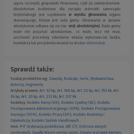
ujęciu rocznym), gospodarki finansowej, czyli jej zatwierdzeniem.
Absolutorium budżetowe dla zarządu jednostki samorządu
terytorialnego jest uzyskiwane
w wyniku głosowania
organu
stanowiącego, którym jest rada gminy. Głosowanie w sprawie
absolutorium odbywa się na tzw.
sesji absolutoryjnej
. Rada gminy
może nie przyznać absolutorium, co może, lecz nie musi,
uruchomić procedurę odwołania władzy wykonawczej (wójta,
burmistrza lub prezydenta miasta) na drodze
referendum
.
Sprawdź także:
Szukaj produktów wg:
Zawody
,
Rodzaje
,
Serie
,
Wydawnictwa
,
Autorzy
,
Segmenty
Artykuły prawne:
Art. 92 kp
,
Art. 188 kp
,
Art. 52 kp
,
Art. 155 kk
,
Art.
36 kp
,
Art. 30 kp
,
Art. 233 kk
,
Art. 207 kk
Kodeksy:
Kodeks Karny (KK)
,
Kodeks Cywilny (KC)
,
Kodeks
Postępowania Administracyjnego (KPA)
,
Kodeks Postępowania
Karnego (KPK)
,
Kodeks Pracy (KP)
,
Kodeks Rodzinny i
Opiekuńczy
,
Kodeks Spółek Handlowych
Inne:
PIT
Ordynacja podatkowa
,
VAT
CIT
,
Ochrona danych
osobowych
,
Spadki
Wzory umów i pism
,
Zmiany w prawie karnym
,