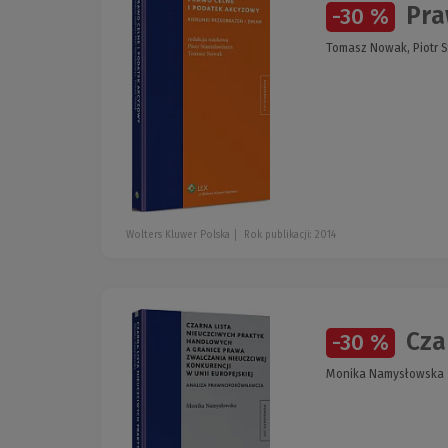
Praw
-30 %
Tomasz Nowak, Piotr S
Wolters Kluwer Polska
Rok publikacji: 2014
Czar
-30 %
Monika Namysłowska