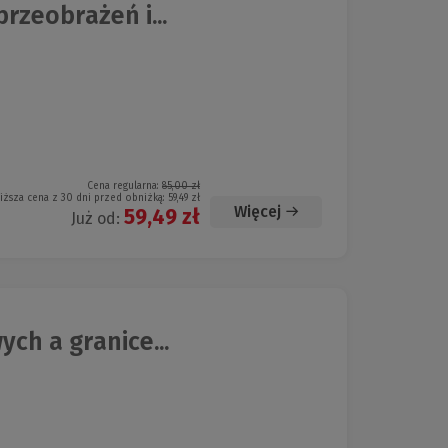
rzeobrażeń i...
Cena regularna:
85,00 zł
iższa cena z 30 dni przed obniżką:
59,49 zł
Więcej
59,49 zł
Już od:
ch a granice...