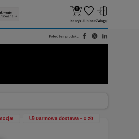
0
ukiwanie
ansowane
Koszyk
Ulubione
Zaloguj
(Nowe okno)
(Link do innej strony)
(Link do innej strony)
Poleć ten produkt:
mocja!
Darmowa dostawa - 0 zł!