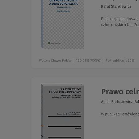
Rafał Stankiewicz
Publikacja jest pośw
członkowskich Unii Eur
Wolters Kluwer Polska
ABC-0855 W01P01
Rok publikacji: 2016
Prawo celne
Adam Bartosiewicz, Ad
W publikacji omówion