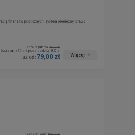
ację finansów publicznych, system pieniężny, prawo
Cena regularna:
79,00 zł
iższa cena z 30 dni przed obniżką:
53,72 zł
Więcej
79,00 zł
Już od:
Cena regularna:
149,00 zł