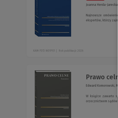
Joanna Herda-Jarecka,
Najnowsze omówienie
ekspertów, którzy zaj
KAM-7072 W01P01
Rok publikacji: 2026
Prawo cel
Edward Komorowski, M
W książce zawarto s
orzecznictwem sądów a