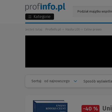
Kategorie
Jesteś tutaj:
Profinfo.pl
Hasła LEX
Celne prawo
Sortuj:
Sposób wyświetla
Uni
-40 %