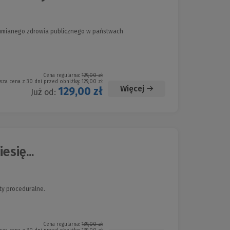
zumianego zdrowia publicznego w państwach
Cena regularna:
129,00 zł
sza cena z 30 dni przed obniżką:
129,00 zł
Więcej
129,00 zł
Już od:
esię...
y proceduralne.
Cena regularna:
139,00 zł