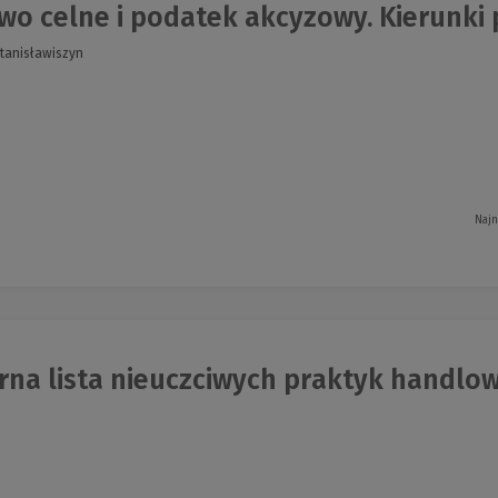
o celne i podatek akcyzowy. Kierunki p
tanisławiszyn
Najn
na lista nieuczciwych praktyk handlowy