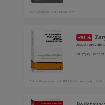
KAM-4549 W01P01
Rok publikacji: 2022
Zar
-10 %
Andrzej Gorgol, Artur
Przejrzysty układ oraz
Wolters Kluwer Polska
ABC-0191 W09D04
Rok publikacji: 2020
Podstawy 