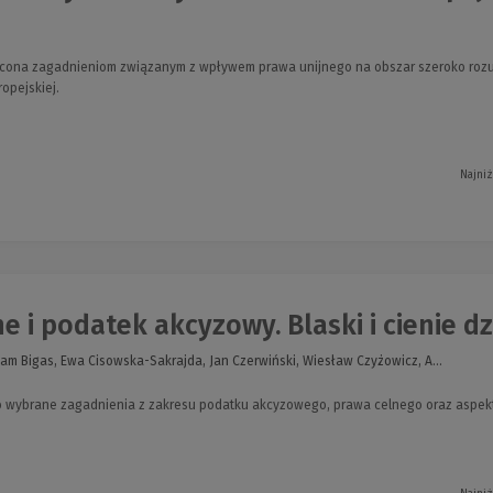
ięcona zagadnieniom związanym z wpływem prawa unijnego na obszar szeroko ro
opejskiej.
Najniż
 i podatek akcyzowy. Blaski i cienie dzi
am Bigas, Ewa Cisowska-Sakrajda, Jan Czerwiński, Wiesław Czyżowicz, A...
o wybrane zagadnienia z zakresu podatku akcyzowego, prawa celnego oraz aspekt