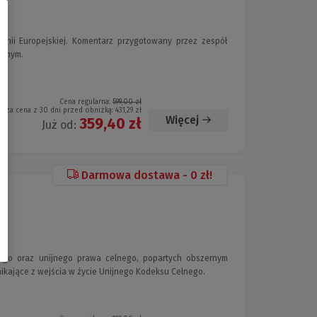
nii Europejskiej. Komentarz przygotowany przez zespół
cznym.
Cena regularna:
599,00 zł
ższa cena z 30 dni przed obniżką:
431,29 zł
Więcej
359,40 zł
Już od:
Darmowa dostawa - 0 zł!
ego oraz unijnego prawa celnego, popartych obszernym
ikające z wejścia w życie Unijnego Kodeksu Celnego.