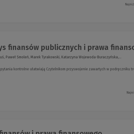
Najniż
ys finansów publicznych i prawa finan
 Kuś, Paweł Smoleń, Marek Tyrakowski, Katarzyna Wojewoda-Buraczyńska,...
 pytania kontrolne ułatwiają Czytelnikom przyswojenie zawartych w podręczniku tr
Najni
finansów i prawa finansowego