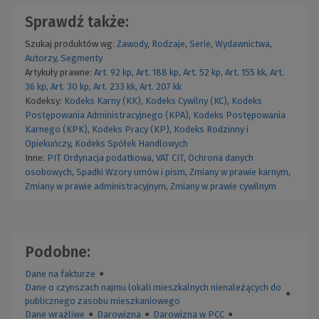
Sprawdź także:
Szukaj produktów wg:
Zawody
,
Rodzaje
,
Serie
,
Wydawnictwa
,
Autorzy
,
Segmenty
Artykuły prawne:
Art. 92 kp
,
Art. 188 kp
,
Art. 52 kp
,
Art. 155 kk
,
Art.
36 kp
,
Art. 30 kp
,
Art. 233 kk
,
Art. 207 kk
Kodeksy:
Kodeks Karny (KK)
,
Kodeks Cywilny (KC)
,
Kodeks
Postępowania Administracyjnego (KPA)
,
Kodeks Postępowania
Karnego (KPK)
,
Kodeks Pracy (KP)
,
Kodeks Rodzinny i
Opiekuńczy
,
Kodeks Spółek Handlowych
Inne:
PIT
Ordynacja podatkowa
,
VAT
CIT
,
Ochrona danych
osobowych
,
Spadki
Wzory umów i pism
,
Zmiany w prawie karnym
,
Zmiany w prawie administracyjnym
,
Zmiany w prawie cywilnym
Podobne:
Dane na fakturze
●
Dane o czynszach najmu lokali mieszkalnych nienależących do
●
publicznego zasobu mieszkaniowego
Dane wrażliwe
●
Darowizna
●
Darowizna w PCC
●