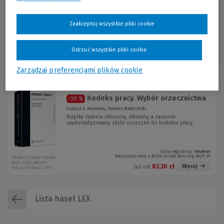
Zdzisław Kubot, Tadeusz Kuczyński, Herbert Szurgacz, Artur Tomanek
Zaakceptuj wszystkie pliki cookie
Cena regularna:
70,00 zł
Odrzuć wszystkie pliki cookie
Najniższa cena z 30 dni przed obniżką:
66,51 zł
Difin
66,51 zł
Więcej
Już od:
Rok publikacji: 2017
Zarządzaj preferencjami plików cookie
Kodeks pracy. Wybór orzecznictwa
-30 %
Łukasz A. Majewski, Tomasz Niedziński
Książka zawiera obszerny, aktualny, a zarazem
usystematyzowany zbiór orzeczeń do kodeksu pracy.
Cena regularna:
119,00 zł
Najniższa cena z 30 dni przed obniżką:
80,91 zł
Wolters Kluwer Polska
KAM-2482 W01P01
83,30 zł
Więcej
Już od:
Rok publikacji: 2015
Lista haseł LEX