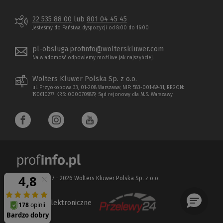
22 535 88 00
lub
801 04 45 45
Jesteśmy do Państwa dyspozycji od 8:00 do 16:00
pl-obsluga.profinfo@wolterskluwer.com
Na wiadomość odpowiemy możliwe jak najszybciej.
Wolters Kluwer Polska Sp. z o.o.
ul. Przyokopowa 33, 01-208 Warszawa; NIP: 583-001-89-31, REGON:
190610277, KRS: 0000709879, Sąd rejonowy dla M.S. Warszawy
Copyright 1997 - 2026 Wolters Kluwer Polska Sp. z o.o.
Płatności elektroniczne
(Nowe
(Link
okno)
do