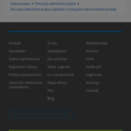
Data pewna
●
Decyzja administracyjna
●
Decyzja administracyjna wydana z rażącym naruszeniem prawa
Kontakt
O nas
Wydawnictwa
Newsletter
Współpraca
Autorzy
Status zamówienia
Dla autorów
(Nowe
(Link
Serie
okno)
do
Regulamin sklepu
Twoje sugestie
Hasła LEX
innej
strony)
Polityka prywatności
(Nowe
(Link
Co nas wyróżnia
Segmenty
okno)
do
Zwrot lub reklamacja
Mapa strony
Rodzaje
innej
zamówienia
strony)
FAQ
Zawody
Blog
Zarządzaj preferencjami plików cookie