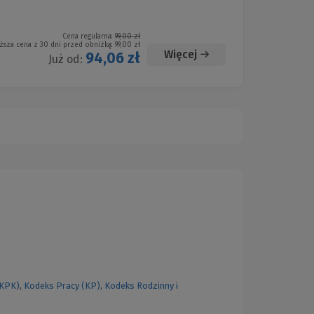
Cena regularna:
99,00 zł
ższa cena z 30 dni przed obniżką:
99,00 zł
Więcej
94,06 zł
Już od:
(KPK)
,
Kodeks Pracy (KP)
,
Kodeks Rodzinny i