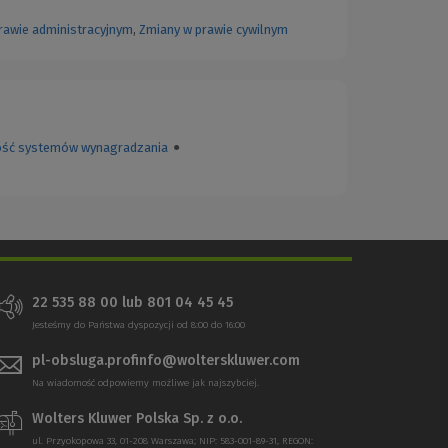
rawie administracyjnym
,
Zmiany w prawie cywilnym
ość systemów wynagradzania
●
22 535 88 00
lub
801 04 45 45
Jesteśmy do Państwa dyspozycji od 8:00 do 16:00
pl-obsluga.profinfo@wolterskluwer.com
Na wiadomość odpowiemy możliwe jak najszybciej.
Wolters Kluwer Polska Sp. z o.o.
ul. Przyokopowa 33, 01-208 Warszawa; NIP: 583-001-89-31, REGON: