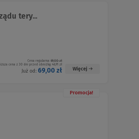
ądu tery...
Cena regularna:
69,00 zł
iższa cena z 30 dni przed obniżką:
46,91 zł
Więcej
69,00 zł
Już od:
Promocja!