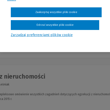
Zaakceptuj wszystkie pliki cookie
ompleksowe opracowanie problematyki postępowania restrukturyzacyjnego i upa
wców lokali mieszkalnych. Autor łączy dogmatyczną analizę przepisów z oceną ic
fesjonalistów
.
Odrzuć wszystkie pliki cookie
Zarządzaj preferencjami plików cookie
Najni
 z nieruchomości
Leśniak
ompleksowe omówienie wszystkich zagadnień dotyczących egzekucji z nieruchomoś
ca 2015 r.