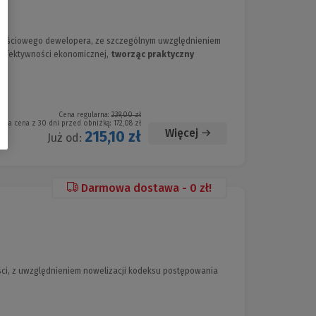
dłościowego dewelopera, ze szczególnym uwzględnieniem
h efektywności ekonomicznej,
tworząc praktyczny
Cena regularna:
239,00 zł
ższa cena z 30 dni przed obniżką:
172,08 zł
Więcej
215,10 zł
Już od:
Darmowa dostawa - 0 zł!
ci, z uwzględnieniem nowelizacji kodeksu postępowania