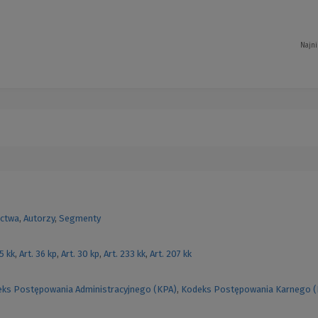
Najni
ctwa
,
Autorzy
,
Segmenty
55 kk
,
Art. 36 kp
,
Art. 30 kp
,
Art. 233 kk
,
Art. 207 kk
ks Postępowania Administracyjnego (KPA)
,
Kodeks Postępowania Karnego 