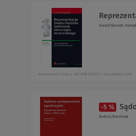
Reprezenta
Gerard Bieniek, Henry
Wolters Kluwer Polska
NEX-0468 W03Z01
Rok publikacji: 2013
Sądo
-5 %
Andrzej Marciniak