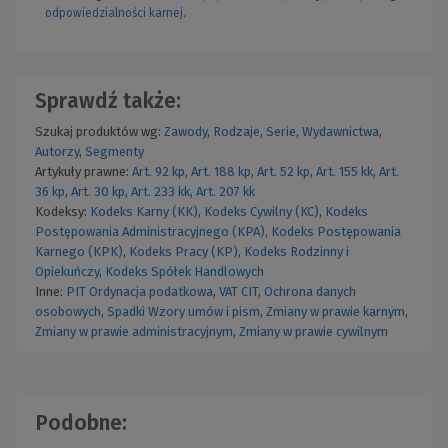
odpowiedzialności karnej
.
Sprawdź także:
Szukaj produktów wg:
Zawody
,
Rodzaje
,
Serie
,
Wydawnictwa
,
Autorzy
,
Segmenty
Artykuły prawne:
Art. 92 kp
,
Art. 188 kp
,
Art. 52 kp
,
Art. 155 kk
,
Art.
36 kp
,
Art. 30 kp
,
Art. 233 kk
,
Art. 207 kk
Kodeksy:
Kodeks Karny (KK)
,
Kodeks Cywilny (KC)
,
Kodeks
Postępowania Administracyjnego (KPA)
,
Kodeks Postępowania
Karnego (KPK)
,
Kodeks Pracy (KP)
,
Kodeks Rodzinny i
Opiekuńczy
,
Kodeks Spółek Handlowych
Inne:
PIT
Ordynacja podatkowa
,
VAT
CIT
,
Ochrona danych
osobowych
,
Spadki
Wzory umów i pism
,
Zmiany w prawie karnym
,
Zmiany w prawie administracyjnym
,
Zmiany w prawie cywilnym
Podobne: