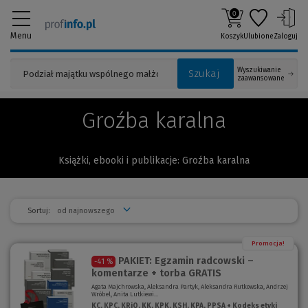
0
Menu
Koszyk
Ulubione
Zaloguj
Wyszukiwanie
Szukaj
zaawansowane
Groźba karalna
Książki, ebooki i publikacje: Groźba karalna
Sortuj:
Promocja!
PAKIET: Egzamin radcowski –
-41 %
komentarze + torba GRATIS
Agata Majchrowska, Aleksandra Partyk, Aleksandra Rutkowska, Andrzej
Wróbel, Anita Lutkiewi...
KC, KPC, KRiO, KK, KPK, KSH, KPA, PPSA + Kodeks etyki