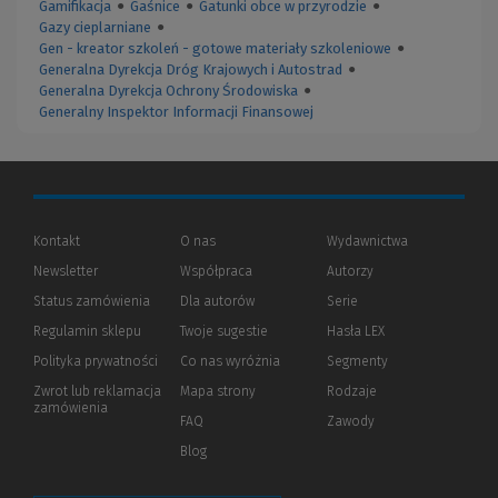
Gamifikacja
●
Gaśnice
●
Gatunki obce w przyrodzie
●
Gazy cieplarniane
●
Gen - kreator szkoleń - gotowe materiały szkoleniowe
●
Generalna Dyrekcja Dróg Krajowych i Autostrad
●
Generalna Dyrekcja Ochrony Środowiska
●
Generalny Inspektor Informacji Finansowej
Kontakt
O nas
Wydawnictwa
Newsletter
Współpraca
Autorzy
Status zamówienia
Dla autorów
(Nowe
(Link
Serie
okno)
do
Regulamin sklepu
Twoje sugestie
Hasła LEX
innej
strony)
Polityka prywatności
(Nowe
(Link
Co nas wyróżnia
Segmenty
okno)
do
Zwrot lub reklamacja
Mapa strony
Rodzaje
innej
zamówienia
strony)
FAQ
Zawody
Blog