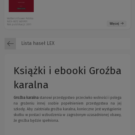
Wolters Kluwer Polska
NEX-0072 W01P01
Więcej
Rok publikacji: 2011
Lista haseł LEX
Książki i ebooki Groźba
karalna
Groźba karalna
stanowi przestępstwo przeciwko wolności i polega
na grożeniu innej osobie popełnieniem przestępstwa na jej
szkodę. Aby zaistniała groźba karalna, konieczne jest wystąpienie
skutku w postaci wzbudzenia w zagrożonym uzasadnionej obawy,
że groźba będzie spełniona.