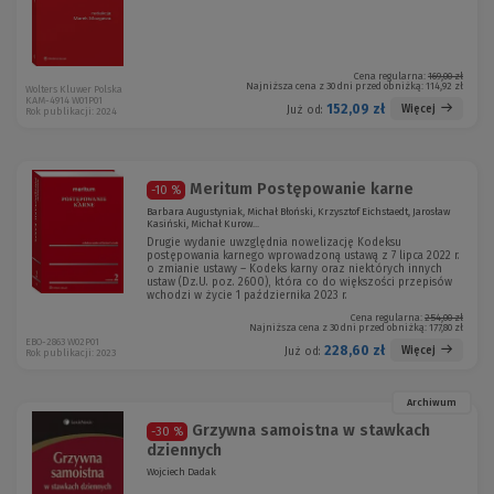
Cena regularna:
169,00 zł
Najniższa cena z 30 dni przed obniżką:
114,92 zł
Wolters Kluwer Polska
KAM-4914 W01P01
152,09 zł
Więcej
Już od:
Rok publikacji: 2024
Meritum Postępowanie karne
-10 %
Barbara Augustyniak, Michał Błoński, Krzysztof Eichstaedt, Jarosław
Kasiński, Michał Kurow...
Drugie wydanie uwzględnia nowelizację Kodeksu
postępowania karnego wprowadzoną ustawą z 7 lipca 2022 r.
o zmianie ustawy – Kodeks karny oraz niektórych innych
ustaw (Dz.U. poz. 2600), która co do większości przepisów
wchodzi w życie 1 października 2023 r.
Cena regularna:
254,00 zł
Najniższa cena z 30 dni przed obniżką:
177,80 zł
EBO-2863 W02P01
228,60 zł
Więcej
Już od:
Rok publikacji: 2023
Archiwum
Grzywna samoistna w stawkach
-30 %
dziennych
Wojciech Dadak