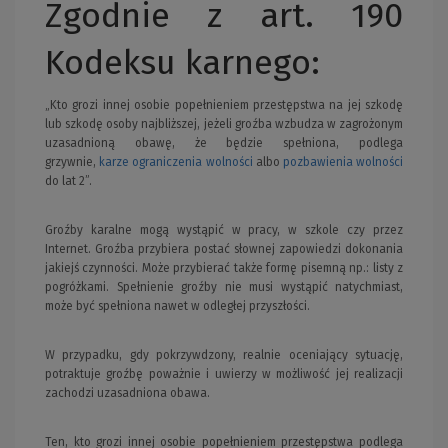
Zgodnie z art. 190
Kodeksu karnego:
„Kto grozi innej osobie popełnieniem przestępstwa na jej szkodę
lub szkodę osoby najbliższej, jeżeli groźba wzbudza w zagrożonym
uzasadnioną obawę, że będzie spełniona, podlega
grzywnie,
karze ograniczenia wolności
albo
pozbawienia wolności
do lat 2”.
Groźby karalne mogą wystąpić w pracy, w szkole czy przez
Internet. Groźba przybiera postać słownej zapowiedzi dokonania
jakiejś czynności. Może przybierać także formę pisemną np.: listy z
pogróżkami. Spełnienie groźby nie musi wystąpić natychmiast,
może być spełniona nawet w odległej przyszłości.
W przypadku, gdy pokrzywdzony, realnie oceniający sytuację,
potraktuje groźbę poważnie i uwierzy w możliwość jej realizacji
zachodzi uzasadniona obawa.
Ten, kto grozi innej osobie popełnieniem przestępstwa podlega