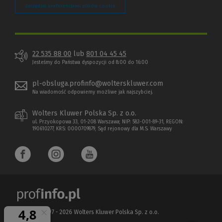
Zarządzaj preferencjami plików cookie
22 535 88 00
lub
801 04 45 45
Jesteśmy do Państwa dyspozycji od 8:00 do 16:00
pl-obsluga.profinfo@wolterskluwer.com
Na wiadomość odpowiemy możliwe jak najszybciej.
Wolters Kluwer Polska Sp. z o.o.
ul. Przyokopowa 33, 01-208 Warszawa; NIP: 583-001-89-31, REGON:
190610277, KRS: 0000709879, Sąd rejonowy dla M.S. Warszawy
Copyright 1997 - 2026 Wolters Kluwer Polska Sp. z o.o.