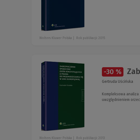
Wolters Kluwer Polska
Rok publikacji: 2015
Zabe
-30 %
Gertruda Uścińska
Kompleksowa analiza 
uwzględnieniem orzec
Wolters Kluwer Polska
Rok publikacji: 2013