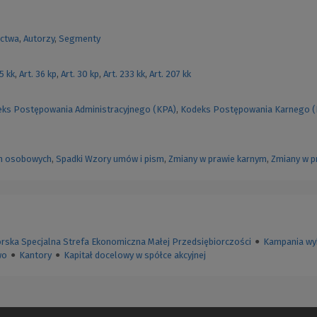
ctwa
,
Autorzy
,
Segmenty
55 kk
,
Art. 36 kp
,
Art. 30 kp
,
Art. 233 kk
,
Art. 207 kk
ks Postępowania Administracyjnego (KPA)
,
Kodeks Postępowania Karnego 
h osobowych
,
Spadki
Wzory umów i pism
,
Zmiany w prawie karnym
,
Zmiany w p
ska Specjalna Strefa Ekonomiczna Małej Przedsiębiorczości
●
Kampania wy
wo
●
Kantory
●
Kapitał docelowy w spółce akcyjnej