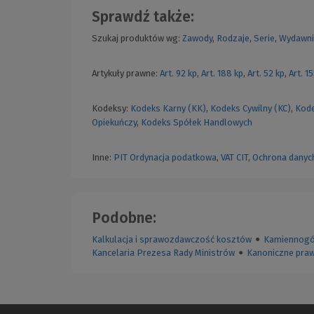
Sprawdź także:
Szukaj produktów wg:
Zawody
,
Rodzaje
,
Serie
,
Wydawni
Artykuły prawne:
Art. 92 kp
,
Art. 188 kp
,
Art. 52 kp
,
Art. 1
Kodeksy:
Kodeks Karny (KK)
,
Kodeks Cywilny (KC)
,
Kode
Opiekuńczy
,
Kodeks Spółek Handlowych
Inne:
PIT
Ordynacja podatkowa
,
VAT
CIT
,
Ochrona danyc
Podobne:
Kalkulacja i sprawozdawczość kosztów
●
Kamiennogór
Kancelaria Prezesa Rady Ministrów
●
Kanoniczne pra