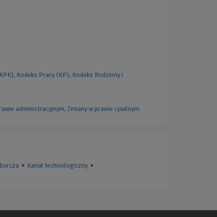
(KPK)
,
Kodeks Pracy (KP)
,
Kodeks Rodzinny i
rawie administracyjnym
,
Zmiany w prawie cywilnym
borcza
●
Kanał technologiczny
●