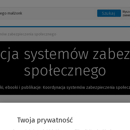
Wysz
Szukaj
zaaw
mów zabezpieczenia społecznego
cja systemów zabez
społecznego
ki, ebooki i publikacje: Koordynacja systemów zabezpieczenia społe
nia
Twoja prywatność