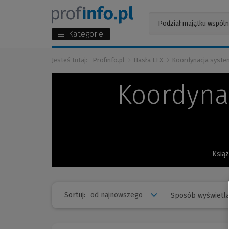
Kategorie
Jesteś tutaj:
Profinfo.pl
Hasła LEX
Koordynacja syste
Koordyna
Książ
Sortuj:
Sposób wyświetla