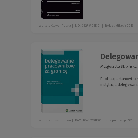
Wolters Kluwer Polska
NEX-0527 W08D01
Rok publikacji: 2016
Delegowan
Małgorzata Skibińska
Publikacja stanowi k
instytucją delegowani
Wolters Kluwer Polska
KAM-3043 W01P01
Rok publikacji: 2016