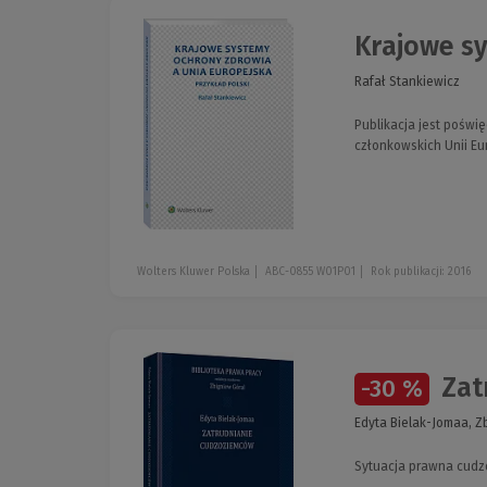
Krajowe sy
Rafał Stankiewicz
Publikacja jest pośw
członkowskich Unii Eur
Wolters Kluwer Polska
ABC-0855 W01P01
Rok publikacji: 2016
Zat
-30 %
Edyta Bielak-Jomaa, Z
Sytuacja prawna cudz