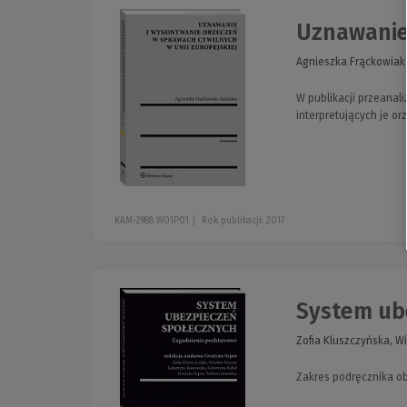
Uznawanie 
Agnieszka Frąckowia
W publikacji przeanal
interpretujących je or
KAM-2988 W01P01
Rok publikacji: 2017
System ub
Zofia Kluszczyńska, W
Zakres podręcznika o