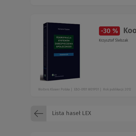
Koo
-30 %
Krzysztof Ślebzak
Wolters Kluwer Polska
EBO-0931 W01P01
Rok publikacji: 2012
Lista haseł LEX