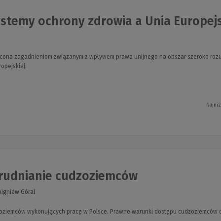
stemy ochrony zdrowia a Unia Europejsk
ięcona zagadnieniom związanym z wpływem prawa unijnego na obszar szeroko ro
opejskiej.
Najniż
rudnianie cudzoziemców
bigniew Góral
oziemców wykonujących pracę w Polsce. Prawne warunki dostępu cudzoziemców d