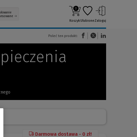
0
ukiwanie
ansowane
Koszyk
Ulubione
Zaloguj
(Nowe okno)
(Link do innej strony)
(Link do innej strony)
Poleć ten produkt:
pieczenia
cznego
Darmowa dostawa - 0 zł!