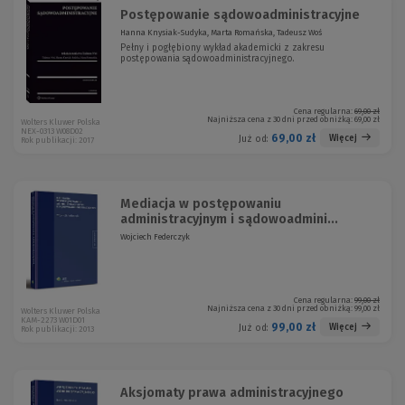
Postępowanie sądowoadministracyjne
Hanna Knysiak-Sudyka, Marta Romańska, Tadeusz Woś
Pełny i pogłębiony wykład akademicki z zakresu
postępowania sądowoadministracyjnego.
Cena regularna:
69,00 zł
Najniższa cena z 30 dni przed obniżką:
69,00 zł
Wolters Kluwer Polska
NEX-0313 W08D02
69,00 zł
Więcej
Już od:
Rok publikacji: 2017
Mediacja w postępowaniu
administracyjnym i sądowoadmini...
Wojciech Federczyk
Cena regularna:
99,00 zł
Najniższa cena z 30 dni przed obniżką:
99,00 zł
Wolters Kluwer Polska
KAM-2273 W01D01
99,00 zł
Więcej
Już od:
Rok publikacji: 2013
Aksjomaty prawa administracyjnego