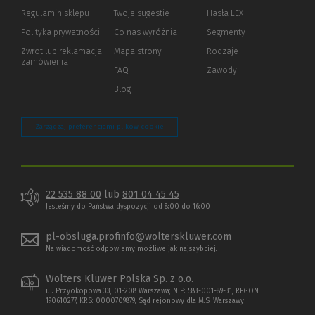
okno)
do
Regulamin sklepu
Twoje sugestie
Hasła LEX
innej
strony)
Polityka prywatności
(Nowe
(Link
Co nas wyróżnia
Segmenty
okno)
do
Zwrot lub reklamacja
Mapa strony
Rodzaje
innej
zamówienia
strony)
FAQ
Zawody
Blog
Zarządzaj preferencjami plików cookie
22 535 88 00
lub
801 04 45 45
Jesteśmy do Państwa dyspozycji od 8:00 do 16:00
pl-obsluga.profinfo@wolterskluwer.com
Na wiadomość odpowiemy możliwe jak najszybciej.
Wolters Kluwer Polska Sp. z o.o.
ul. Przyokopowa 33, 01-208 Warszawa; NIP: 583-001-89-31, REGON:
190610277, KRS: 0000709879, Sąd rejonowy dla M.S. Warszawy