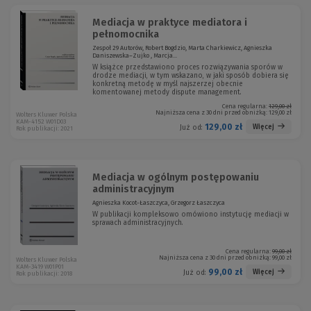
Mediacja w praktyce mediatora i
pełnomocnika
Zespoł 29 Autorów, Robert Bogdzio, Marta Charkiewicz, Agnieszka
Daniszewska–Zujko , Marcja...
W książce przedstawiono proces rozwiązywania sporów w
drodze mediacji, w tym wskazano, w jaki sposób dobiera się
konkretną metodę w myśl najszerzej obecnie
komentowanej metody dispute management.
Cena regularna:
129,00 zł
Najniższa cena z 30 dni przed obniżką:
129,00 zł
Wolters Kluwer Polska
KAM-4152 W01D03
129,00 zł
Więcej
Już od:
Rok publikacji: 2021
Mediacja w ogólnym postępowaniu
administracyjnym
Agnieszka Kocot-Łaszczyca, Grzegorz Łaszczyca
W publikacji kompleksowo omówiono instytucję mediacji w
sprawach administracyjnych.
Cena regularna:
99,00 zł
Najniższa cena z 30 dni przed obniżką:
99,00 zł
Wolters Kluwer Polska
KAM-3419 W01P01
99,00 zł
Więcej
Już od:
Rok publikacji: 2018