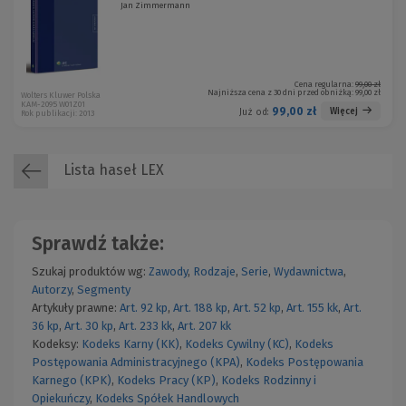
Jan Zimmermann
Cena regularna:
99,00 zł
Najniższa cena z 30 dni przed obniżką:
99,00 zł
Wolters Kluwer Polska
KAM-2095 W01Z01
99,00 zł
Więcej
Już od:
Rok publikacji: 2013
Lista haseł LEX
Sprawdź także:
Szukaj produktów wg:
Zawody
,
Rodzaje
,
Serie
,
Wydawnictwa
,
Autorzy
,
Segmenty
Artykuły prawne:
Art. 92 kp
,
Art. 188 kp
,
Art. 52 kp
,
Art. 155 kk
,
Art.
36 kp
,
Art. 30 kp
,
Art. 233 kk
,
Art. 207 kk
Kodeksy:
Kodeks Karny (KK)
,
Kodeks Cywilny (KC)
,
Kodeks
Postępowania Administracyjnego (KPA)
,
Kodeks Postępowania
Karnego (KPK)
,
Kodeks Pracy (KP)
,
Kodeks Rodzinny i
Opiekuńczy
,
Kodeks Spółek Handlowych