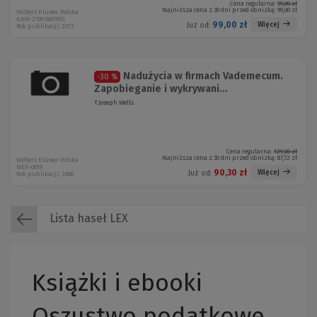
Cena regularna:
99,00 zł
Najniższa cena z 30 dni przed obniżką:
99,00 zł
Wolters Kluwer Polska
KAM-2190 W01P01
99,00 zł
Więcej
Już od:
Rok publikacji: 2013
Nadużycia w firmach Vademecum.
-30 %
Zapobieganie i wykrywani...
T.Joseph Wells
Cena regularna:
129,00 zł
Najniższa cena z 30 dni przed obniżką:
87,72 zł
Wolters Kluwer Polska
NEX-0819
90,30 zł
Więcej
Już od:
Rok publikacji: 2006
Lista haseł LEX
Książki i ebooki
Oszustwo podatkowe