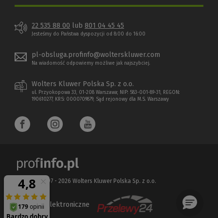
22 535 88 00
lub
801 04 45 45
Jesteśmy do Państwa dyspozycji od 8:00 do 16:00
pl-obsluga.profinfo@wolterskluwer.com
Na wiadomość odpowiemy możliwe jak najszybciej.
Wolters Kluwer Polska Sp. z o.o.
ul. Przyokopowa 33, 01-208 Warszawa; NIP: 583-001-89-31, REGON:
190610277, KRS: 0000709879, Sąd rejonowy dla M.S. Warszawy
Copyright 1997 - 2026 Wolters Kluwer Polska Sp. z o.o.
Płatności elektroniczne
(Nowe
(Link