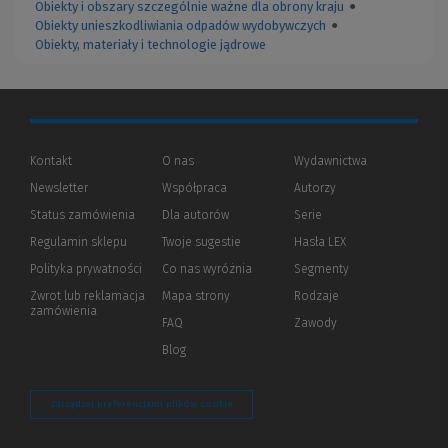
Obiekty i obszary szczególnie ważne dla obrony kraju
●
Obiekty unieszkodliwiania odpadów wydobywczych
●
Obiekty, materiały i technologie jądrowe
Kontakt
O nas
Wydawnictwa
Newsletter
Współpraca
Autorzy
Status zamówienia
Dla autorów
(Nowe
(Link
Serie
okno)
do
Regulamin sklepu
Twoje sugestie
Hasła LEX
innej
strony)
Polityka prywatności
(Nowe
(Link
Co nas wyróżnia
Segmenty
okno)
do
Zwrot lub reklamacja
Mapa strony
Rodzaje
innej
zamówienia
strony)
FAQ
Zawody
Blog
Zarządzaj preferencjami plików cookie