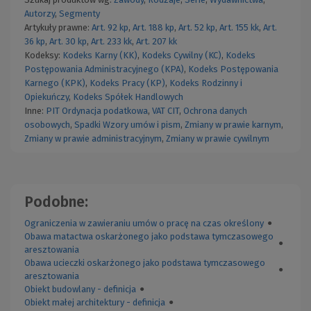
Autorzy
,
Segmenty
Artykuły prawne:
Art. 92 kp
,
Art. 188 kp
,
Art. 52 kp
,
Art. 155 kk
,
Art.
36 kp
,
Art. 30 kp
,
Art. 233 kk
,
Art. 207 kk
Kodeksy:
Kodeks Karny (KK)
,
Kodeks Cywilny (KC)
,
Kodeks
Postępowania Administracyjnego (KPA)
,
Kodeks Postępowania
Karnego (KPK)
,
Kodeks Pracy (KP)
,
Kodeks Rodzinny i
Opiekuńczy
,
Kodeks Spółek Handlowych
Inne:
PIT
Ordynacja podatkowa
,
VAT
CIT
,
Ochrona danych
osobowych
,
Spadki
Wzory umów i pism
,
Zmiany w prawie karnym
,
Zmiany w prawie administracyjnym
,
Zmiany w prawie cywilnym
Podobne:
Ograniczenia w zawieraniu umów o pracę na czas określony
●
Obawa matactwa oskarżonego jako podstawa tymczasowego
●
aresztowania
Obawa ucieczki oskarżonego jako podstawa tymczasowego
●
aresztowania
Obiekt budowlany - definicja
●
Obiekt małej architektury - definicja
●