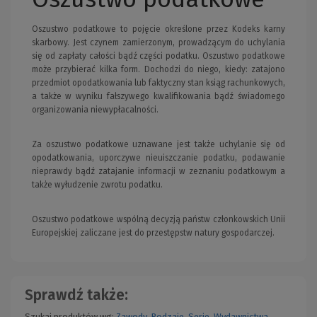
Oszustwo podatkowe to pojęcie określone przez Kodeks karny
skarbowy. Jest czynem zamierzonym, prowadzącym do uchylania
się od zapłaty całości bądź części podatku. Oszustwo podatkowe
może przybierać kilka form. Dochodzi do niego, kiedy: zatajono
przedmiot opodatkowania lub faktyczny stan ksiąg rachunkowych,
a także w wyniku fałszywego kwalifikowania bądź świadomego
organizowania niewypłacalności.
Za oszustwo podatkowe uznawane jest także uchylanie się od
opodatkowania, uporczywe nieuiszczanie podatku, podawanie
nieprawdy bądź zatajanie informacji w zeznaniu podatkowym a
także wyłudzenie zwrotu podatku.
Oszustwo podatkowe wspólną decyzją państw członkowskich Unii
Europejskiej zaliczane jest do przestępstw natury gospodarczej.
Sprawdź także:
Szukaj produktów wg:
Zawody
,
Rodzaje
,
Serie
,
Wydawnictwa
,