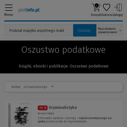
0
Menu
Koszyk
Ulubione
Zaloguj
Wyszukiwanie
Szukaj
zaawansowane
Oszustwo podatkowe
Książki, ebooki i publikacje: Oszustwo podatkowe
Sortuj:
Kryminalistyka
-10 %
Brunon Hołyst
Czternaste wydanie znanego i
najobszerniejszego na
rynku
podręcznika do kryminalistyki.