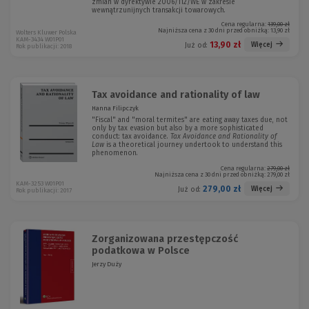
zmian w dyrektywie 2006/112/WE w zakresie
wewnątrzunijnych transakcji towarowych.
Cena regularna:
139,00 zł
Najniższa cena z 30 dni przed obniżką:
13,90 zł
Wolters Kluwer Polska
KAM-3434 W01P01
13,90 zł
Więcej
Już od:
Rok publikacji: 2018
Tax avoidance and rationality of law
Hanna Filipczyk
"Fiscal" and "moral termites" are eating away taxes due, not
only by tax evasion but also by a more sophisticated
conduct: tax avoidance.
Tax Avoidance and Rationality of
Law
is a theoretical journey undertook to understand this
phenomenon.
Cena regularna:
279,00 zł
Najniższa cena z 30 dni przed obniżką:
279,00 zł
KAM-3253 W01P01
279,00 zł
Więcej
Już od:
Rok publikacji: 2017
Zorganizowana przestępczość
podatkowa w Polsce
Jerzy Duży