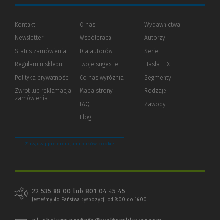
Kontakt
O nas
Wydawnictwa
Newsletter
Współpraca
Autorzy
Status zamówienia
Dla autorów
(Nowe
(Link
Serie
okno)
do
Regulamin sklepu
Twoje sugestie
Hasła LEX
innej
strony)
Polityka prywatności
(Nowe
(Link
Co nas wyróżnia
Segmenty
okno)
do
Zwrot lub reklamacja
Mapa strony
Rodzaje
innej
zamówienia
strony)
FAQ
Zawody
Blog
Zarządzaj preferencjami plików cookie
22 535 88 00
lub
801 04 45 45
Jesteśmy do Państwa dyspozycji od 8:00 do 16:00