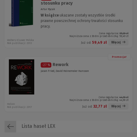
stosunku pracy
Artur Rycak
W książce
ukazane zostały wszystkie środki
prawne powszechnej ochrony trwałości stosunku
pracy.
Cena regularna:
85,00 zł
Najniższa cena z 30 dni przed obniżką:
59,49 zł
Wolters Kluwer Polska
59,49 zł
Więcej
Już od:
Rok publikacji: 2013
Promocja!
Rework
-27 %
Jason Fried, David Heinemeier Hansson
Cena regularna:
44,90 zł
Najniższa cena z 30 dni przed obniżką:
44,90 zł
Helion
32,77 zł
Więcej
Już od:
Rok publikacji: 2017
Lista haseł LEX