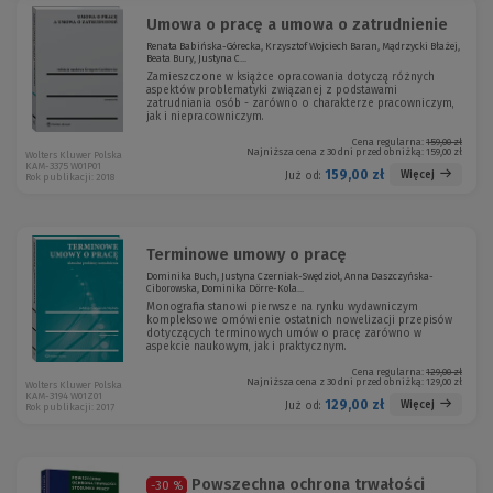
Umowa o pracę a umowa o zatrudnienie
Renata Babińska-Górecka, Krzysztof Wojciech Baran, Mądrzycki Błażej,
Beata Bury, Justyna C...
Zamieszczone w książce opracowania dotyczą różnych
aspektów problematyki związanej z podstawami
zatrudniania osób - zarówno o charakterze pracowniczym,
jak i niepracowniczym.
Cena regularna:
159,00 zł
Najniższa cena z 30 dni przed obniżką:
159,00 zł
Wolters Kluwer Polska
KAM-3375 W01P01
159,00 zł
Więcej
Już od:
Rok publikacji: 2018
Terminowe umowy o pracę
Dominika Buch, Justyna Czerniak-Swędzioł, Anna Daszczyńska-
Ciborowska, Dominika Dörre-Kola...
Monografia stanowi pierwsze na rynku wydawniczym
kompleksowe omówienie ostatnich nowelizacji przepisów
dotyczących terminowych umów o pracę zarówno w
aspekcie naukowym, jak i praktycznym.
Cena regularna:
129,00 zł
Najniższa cena z 30 dni przed obniżką:
129,00 zł
Wolters Kluwer Polska
KAM-3194 W01Z01
129,00 zł
Więcej
Już od:
Rok publikacji: 2017
Powszechna ochrona trwałości
-30 %