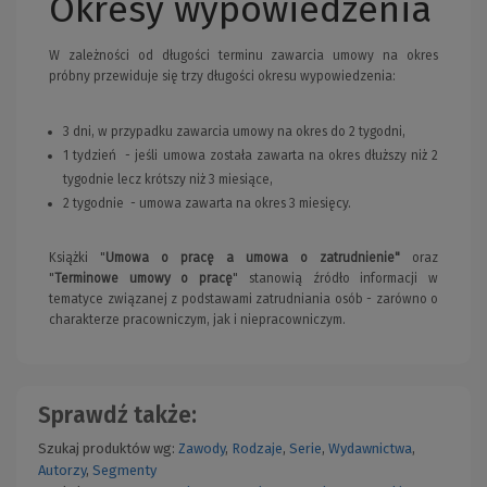
Okresy wypowiedzenia
W zależności od długości terminu zawarcia umowy na okres
próbny przewiduje się trzy długości okresu wypowiedzenia:
3 dni, w przypadku zawarcia umowy na okres do 2 tygodni,
1 tydzień - jeśli umowa została zawarta na okres dłuższy niż 2
tygodnie lecz krótszy niż 3 miesiące,
2 tygodnie - umowa zawarta na okres 3 miesięcy.
Książki "
Umowa o pracę a umowa o zatrudnienie"
oraz
"
Terminowe umowy o pracę
" stanowią źródło informacji w
tematyce związanej z podstawami zatrudniania osób - zarówno o
charakterze pracowniczym, jak i niepracowniczym.
Sprawdź także:
Szukaj produktów wg:
Zawody
,
Rodzaje
,
Serie
,
Wydawnictwa
,
Autorzy
,
Segmenty