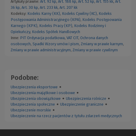
Artykuły prawne:
Art. 92 kp
,
Art. 188 kp
,
Art. 52 kp
,
Art. 155 kk
,
Art.
36 kp
,
Art. 30 kp
,
Art. 233 kk
,
Art. 207 kk
Kodeksy:
Kodeks Karny (KK)
,
Kodeks Cywilny (KC)
,
Kodeks
Postępowania Administracyjnego (KPA)
,
Kodeks Postępowania
Karnego (KPK)
,
Kodeks Pracy (KP)
,
Kodeks Rodzinny i
Opiekuńczy
,
Kodeks Spółek Handlowych
Inne:
PIT
Ordynacja podatkowa
,
VAT
CIT
,
Ochrona danych
osobowych
,
Spadki
Wzory umów i pism
,
Zmiany w prawie karnym
,
Zmiany w prawie administracyjnym
,
Zmiany w prawie cywilnym
Podobne:
Ubezpieczenia eksportowe
●
Ubezpieczenia majątkowe i osobowe
●
Ubezpieczenia obowiązkowe
●
Ubezpieczenia rolnicze
●
Ubezpieczenia społeczne
●
Ubezpieczenie graniczne
●
Ubezpieczenie morskie
●
Ubezpieczenie na rzecz pacjentów z tytułu zdarzeń medycznych