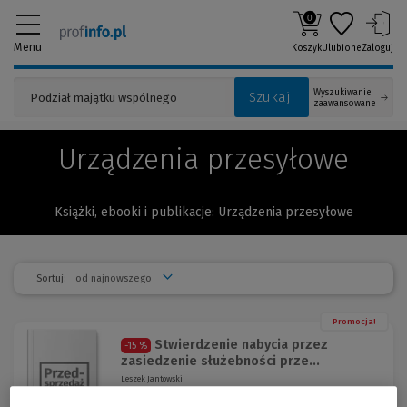
0
Menu
Koszyk
Ulubione
Zaloguj
Wyszukiwanie
Szukaj
zaawansowane
Urządzenia przesyłowe
Książki, ebooki i publikacje: Urządzenia przesyłowe
Sortuj:
Promocja!
Stwierdzenie nabycia przez
-15 %
zasiedzenie służebności prze...
Leszek Jantowski
Publikacja omawia zagadnienie zasiedzenia służebności
przesyłu na tle bogatego dorobku doktryny, orzecznictwa