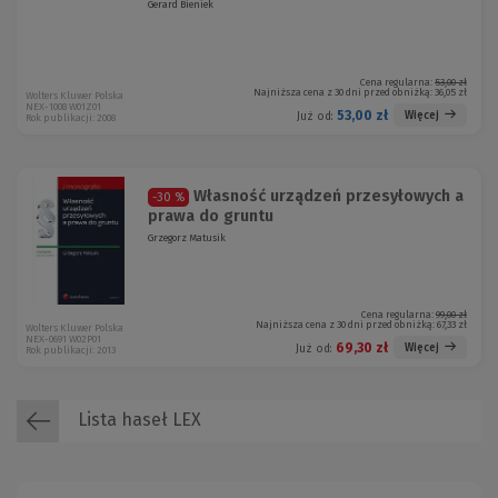
Gerard Bieniek
Cena regularna:
53,00 zł
Najniższa cena z 30 dni przed obniżką:
36,05 zł
Wolters Kluwer Polska
NEX-1008 W01Z01
53,00 zł
Więcej
Już od:
Rok publikacji: 2008
Własność urządzeń przesyłowych a
-30 %
prawa do gruntu
Grzegorz Matusik
Cena regularna:
99,00 zł
Najniższa cena z 30 dni przed obniżką:
67,33 zł
Wolters Kluwer Polska
NEX-0691 W02P01
69,30 zł
Więcej
Już od:
Rok publikacji: 2013
Lista haseł LEX