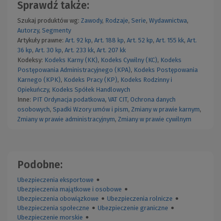
Sprawdź także:
Szukaj produktów wg:
Zawody
,
Rodzaje
,
Serie
,
Wydawnictwa
,
Autorzy
,
Segmenty
Artykuły prawne:
Art. 92 kp
,
Art. 188 kp
,
Art. 52 kp
,
Art. 155 kk
,
Art.
36 kp
,
Art. 30 kp
,
Art. 233 kk
,
Art. 207 kk
Kodeksy:
Kodeks Karny (KK)
,
Kodeks Cywilny (KC)
,
Kodeks
Postępowania Administracyjnego (KPA)
,
Kodeks Postępowania
Karnego (KPK)
,
Kodeks Pracy (KP)
,
Kodeks Rodzinny i
Opiekuńczy
,
Kodeks Spółek Handlowych
Inne:
PIT
Ordynacja podatkowa
,
VAT
CIT
,
Ochrona danych
osobowych
,
Spadki
Wzory umów i pism
,
Zmiany w prawie karnym
,
Zmiany w prawie administracyjnym
,
Zmiany w prawie cywilnym
Podobne:
Ubezpieczenia eksportowe
●
Ubezpieczenia majątkowe i osobowe
●
Ubezpieczenia obowiązkowe
●
Ubezpieczenia rolnicze
●
Ubezpieczenia społeczne
●
Ubezpieczenie graniczne
●
Ubezpieczenie morskie
●