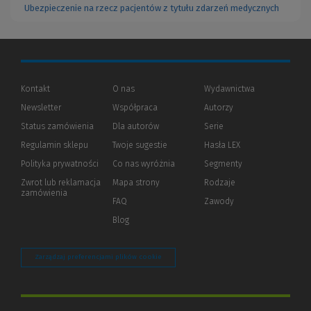
Ubezpieczenie na rzecz pacjentów z tytułu zdarzeń medycznych
Kontakt
O nas
Wydawnictwa
Newsletter
Współpraca
Autorzy
Status zamówienia
Dla autorów
(Nowe
(Link
Serie
okno)
do
Regulamin sklepu
Twoje sugestie
Hasła LEX
innej
strony)
Polityka prywatności
(Nowe
(Link
Co nas wyróżnia
Segmenty
okno)
do
Zwrot lub reklamacja
Mapa strony
Rodzaje
innej
zamówienia
strony)
FAQ
Zawody
Blog
Zarządzaj preferencjami plików cookie