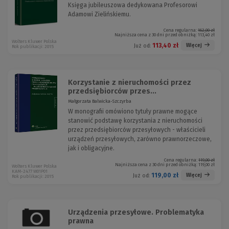
Księga jubileuszowa dedykowana Profesorowi
Adamowi Zielińskiemu.
Cena regularna:
162,00 zł
Najniższa cena z 30 dni przed obniżką:
113,40 zł
Wolters Kluwer Polska
113,40 zł
Więcej
Już od:
Rok publikacji: 2015
Korzystanie z nieruchomości przez
przedsiębiorców przes...
Małgorzata Balwicka-Szczyrba
W monografii omówiono tytuły prawne mogące
stanowić podstawę korzystania z nieruchomości
przez przedsiębiorców przesyłowych - właścicieli
urządzeń przesyłowych, zarówno prawnorzeczowe,
jak i obligacyjne.
Cena regularna:
119,00 zł
Najniższa cena z 30 dni przed obniżką:
119,00 zł
Wolters Kluwer Polska
KAM-2477 W01P01
119,00 zł
Więcej
Już od:
Rok publikacji: 2015
Urządzenia przesyłowe. Problematyka
prawna