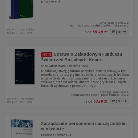
Janusz Żołyński
Cena regularna:
85,00 zł
Najniższa cena z 30 dni przed obniżką:
59,49 zł
Wolters Kluwer Polska
59,49 zł
Więcej
Już od:
Rok publikacji: 2013
Ustawa o Zakładowym Funduszu
-30 %
Świadczeń Socjalnych. Kome...
Anna Martuszewicz, Katarzyna Piecyk
W publikacji uwzględniono wszystkie zmiany ustawy, w tym
nowelizacje dotyczącą finansowania z zakładowych środków
socjalnych działalności związanej z opieka nad dziećmi w
żłobkach, przedszkolach, klubach dziecięcych oraz innych
formach wychowania przedszkolnego.
Cena regularna:
76,00 zł
Najniższa cena z 30 dni przed obniżką:
76,00 zł
Wolters Kluwer Polska
53,20 zł
Więcej
Już od:
Rok publikacji: 2011
Zarządzanie personelem nauczycielskim
w oświacie
Katarzyna Piwowar-Sulej