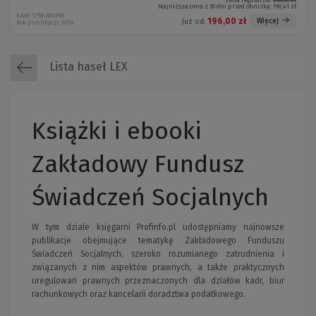
Cena regularna:
280,00 zł
Najniższa cena z 30 dni przed obniżką:
190,41 zł
KAM-1758 W01P01
196,00 zł
Więcej
Już od:
Rok publikacji: 2014
Lista haseł LEX
Książki i ebooki
Zakładowy Fundusz
Świadczeń Socjalnych
W tym dziale księgarni Profinfo.pl udostępniamy najnowsze
publikacje obejmujące tematykę Zakładowego Funduszu
Świadczeń Socjalnych, szeroko rozumianego zatrudnienia i
związanych z nim aspektów prawnych, a także praktycznych
uregulowań prawnych przeznaczonych dla działów kadr, biur
rachunkowych oraz kancelarii doradztwa podatkowego.