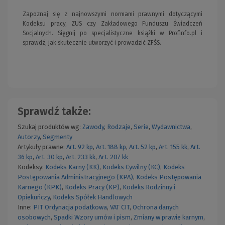
Zapoznaj się z najnowszymi normami prawnymi dotyczącymi
Kodeksu pracy, ZUS czy Zakładowego Funduszu Świadczeń
Socjalnych. Sięgnij po specjalistyczne książki w Profinfo.pl i
sprawdź, jak skutecznie utworzyć i prowadzić ZFŚS.
Sprawdź także:
Szukaj produktów wg:
Zawody
,
Rodzaje
,
Serie
,
Wydawnictwa
,
Autorzy
,
Segmenty
Artykuły prawne:
Art. 92 kp
,
Art. 188 kp
,
Art. 52 kp
,
Art. 155 kk
,
Art.
36 kp
,
Art. 30 kp
,
Art. 233 kk
,
Art. 207 kk
Kodeksy:
Kodeks Karny (KK)
,
Kodeks Cywilny (KC)
,
Kodeks
Postępowania Administracyjnego (KPA)
,
Kodeks Postępowania
Karnego (KPK)
,
Kodeks Pracy (KP)
,
Kodeks Rodzinny i
Opiekuńczy
,
Kodeks Spółek Handlowych
Inne:
PIT
Ordynacja podatkowa
,
VAT
CIT
,
Ochrona danych
osobowych
,
Spadki
Wzory umów i pism
,
Zmiany w prawie karnym
,