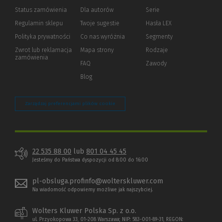
Status zamówienia
Dla autorów
(Nowe
(Link
Serie
okno)
do
Regulamin sklepu
Twoje sugestie
Hasła LEX
innej
strony)
Polityka prywatności
(Nowe
(Link
Co nas wyróżnia
Segmenty
okno)
do
Zwrot lub reklamacja
Mapa strony
Rodzaje
innej
zamówienia
strony)
FAQ
Zawody
Blog
Zarządzaj preferencjami plików cookie
22 535 88 00
lub
801 04 45 45
Jesteśmy do Państwa dyspozycji od 8:00 do 16:00
pl-obsluga.profinfo@wolterskluwer.com
Na wiadomość odpowiemy możliwe jak najszybciej.
Wolters Kluwer Polska Sp. z o.o.
ul. Przyokopowa 33, 01-208 Warszawa; NIP: 583-001-89-31, REGON: