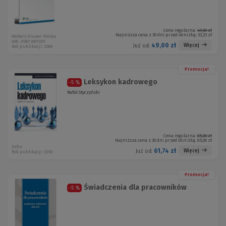
Cena regularna:
49,00 zł
Najniższa cena z 30 dni przed obniżką:
33,33 zł
Wolters Kluwer Polska
ABC-0587 W01D01
49,00 zł
Więcej
Już od:
Rok publikacji: 2009
Promocja!
Leksykon kadrowego
-5 %
Rafał Styczyński
Cena regularna:
65,00 zł
Najniższa cena z 30 dni przed obniżką:
65,00 zł
Difin
61,74 zł
Więcej
Już od:
Rok publikacji: 2018
Promocja!
Świadczenia dla pracowników
-5 %