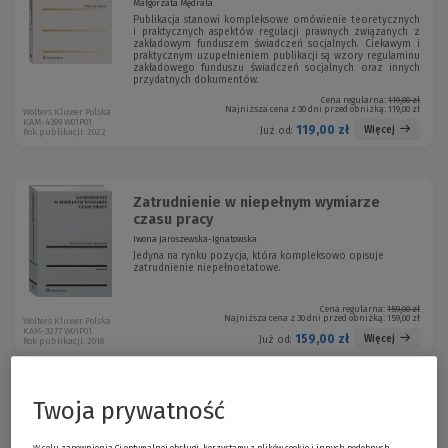
Małgorzata Mędrala
Publikacja stanowi kompleksowe omówienie teoretycznych
i praktycznych aspektów regulacji prawnych związanych z
zakładowym funduszem świadczeń socjalnych. Ciekawym i
praktycznym uzupełnieniem publikacji są wzory regulaminu
zakładowego funduszu świadczeń socjalnych oraz innych
przydatnych dokumentów.
Cena regularna:
119,00 zł
Najniższa cena z 30 dni przed obniżką:
119,00 zł
Wolters Kluwer Polska
KAM-4399 W01P01
119,00 zł
Więcej
Już od:
Rok publikacji: 2022
Zatrudnienie w niepełnym wymiarze
czasu pracy
Iwona Jaroszewska-Ignatowska
Jedyna na rynku pozycja, która kompleksowo opisuje
zatrudnienie niepełnoetatowe.
Cena regularna:
159,00 zł
Najniższa cena z 30 dni przed obniżką:
159,00 zł
Wolters Kluwer Polska
KAM-3277 W01P01
159,00 zł
Więcej
Już od:
Rok publikacji: 2018
Twoja prywatność
Świadectwo pracy na nowych zasadach
oraz inne zmiany w...
W celu zapewnienia Ci optymalnej obsługi, korzystamy z plików cookie i innych podobnych