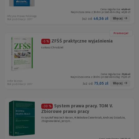
Cena regularna:
49,00 zł
Najniższa cena z 30 dni przed obniżką:
49,00 zł
Oficyna Prawa Polskiego
46,56 zł
Więcej
Już od:
Rok publikacji: 2017
Promocja!
ZFŚŚ praktyczne wyjaśnienia
-5 %
Łukasz Chruściel
Cena regularna:
79,00 zł
Najniższa cena z 30 dni przed obniżką:
75,05 zł
Infor Biznes
75,05 zł
Więcej
Już od:
Rok publikacji: 2017
System prawa pracy. TOM V.
-30 %
Zbiorowe prawo pracy
Krzysztof Wojciech Baran, M.Bolesław Ćwiertniak, Andrzej Dziadzio,
Zbigniew Góral, Jerzy O...