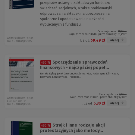
przepisów ustawy o zakładowym funduszu
świadczeń socjalnych, a także problematyki
odprowadzania składek na ubezpieczenia
społeczne i opodatkowania należności
wypłacanych z funduszu.
Cena regularna:
85,00 zł
Najniższa cena z 30 dni przed obniżką:
59,49 zł
Wolters Kluwer Polska
59,49 zł
Więcej
Już od:
Rok publikacji: 2015
Sporządzanie sprawozdań
-30 %
finansowych - najczęściej popeł...
Renata Dyląg, Jacek Gawron, Waldemar Gos, Katarzyna Klimczak,
Dagmara Leszczyńska-Trochono...
Cena regularna:
9,00 zł
Najniższa cena z 30 dni przed obniżką:
6,30 zł
Wolters Kluwer Polska
EBO-0991 W01P01
6,30 zł
Więcej
Już od:
Rok publikacji: 2013
Strajk i inne rodzaje akcji
-30 %
protestacyjnych jako metody...