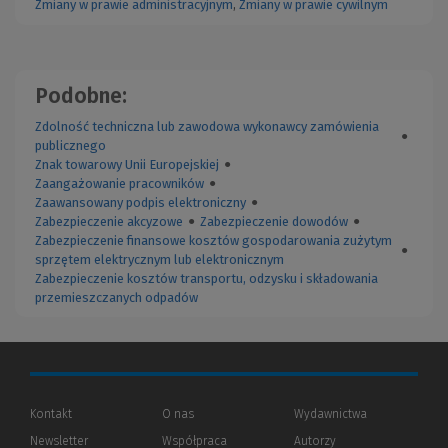
Zmiany w prawie administracyjnym
,
Zmiany w prawie cywilnym
Podobne:
Zdolność techniczna lub zawodowa wykonawcy zamówienia
●
publicznego
Znak towarowy Unii Europejskiej
●
Zaangażowanie pracowników
●
Zaawansowany podpis elektroniczny
●
Zabezpieczenie akcyzowe
●
Zabezpieczenie dowodów
●
Zabezpieczenie finansowe kosztów gospodarowania zużytym
●
sprzętem elektrycznym lub elektronicznym
Zabezpieczenie kosztów transportu, odzysku i składowania
przemieszczanych odpadów
Kontakt
O nas
Wydawnictwa
Newsletter
Współpraca
Autorzy