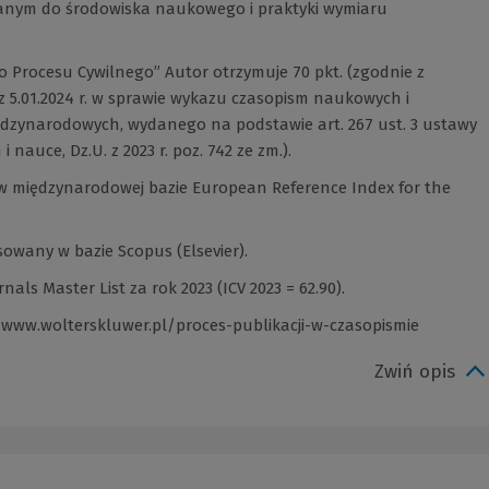
wanym do środowiska naukowego i praktyki wymiaru
 Procesu Cywilnego” Autor otrzymuje 70 pkt. (zgodnie z
 5.01.2024 r. w sprawie wykazu czasopism naukowych i
dzynarodowych, wydanego na podstawie art. 267 ust. 3 ustawy
i nauce, Dz.U. z 2023 r. poz. 742 ze zm.).
ty w międzynarodowej bazie European Reference Index for the
sowany w bazie Scopus (Elsevier).
als Master List za rok 2023 (ICV 2023 = 62.90).
/www.wolterskluwer.pl/proces-publikacji-w-czasopismie
(Link
do
Zwiń opis
innej
strony)