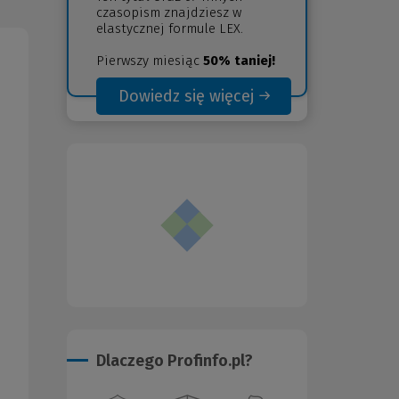
czasopism znajdziesz w
elastycznej formule LEX.
Pierwszy miesiąc
50% taniej!
Dowiedz się więcej
(Nowe
(Link
okno)
do
innej
strony)
Dlaczego Profinfo.pl?