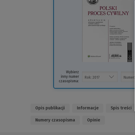
i
s
Wybierz
inny numer
czasopisma:
Opis publikacji
Informacje
Spis treści
Numery czasopisma
Opinie