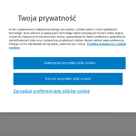
nnej
trony)
Twoja prywatność
W celu zapewnienia Ci optymalnej obsługi, korzystamy z plików cookie i innych podobnych
technologii. Dane zebrane za pomocą tych technologii wykorzystujemy do różnych celów, między
innymi do ulepszania funkcjonalności strony, zapamiętywania Twoich preferencji, wyświetlania
najtrafniejszych treści oraz najbardziej przydatnych reklam. Możesz wybrać swoje preferencje,
klikając w link. Aby dowiedzieć się więcej, zapoznaj się z naszą
Polityką prywatności i plików
cookies
(Nowe okno)
(Link do innej strony)
Sprawdź
Zaakceptuj wszystkie pliki cookie
Odrzuć wszystkie pliki cookie
Zarządzaj preferencjami plików cookie
Table of Contents
Redakcja
Kontakt