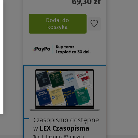
69,30
zł
Dodaj do
koszyka
(Nowe
okno)
Czasopismo dostępne
w
LEX Czasopisma
Ten tytuł oraz 67 innych