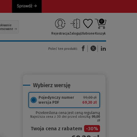
0
ukiwanie
ansowane
Rejestracja
Zaloguj
Ulubione
Koszyk
(Nowe okno)
(Link do innej strony)
(Link do innej strony)
Poleć ten produkt:
Wybierz wersję
Pojedynczy numer
99,00 zł
69,30 zł
wersja PDF
Przekreślona cena jest ceną regularną
Najniższa cena z 30 dni przed obniżką:
99,00
zł
Twoja cena z rabatem
-
30
%