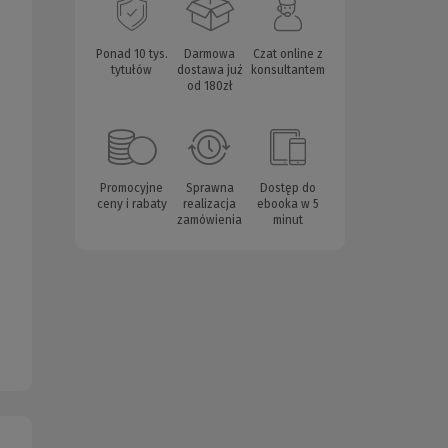
Ponad 10 tys.
Darmowa
Czat online z
tytułów
dostawa już
konsultantem
od 180zł
Promocyjne
Sprawna
Dostęp do
ceny i rabaty
realizacja
ebooka w 5
zamówienia
minut