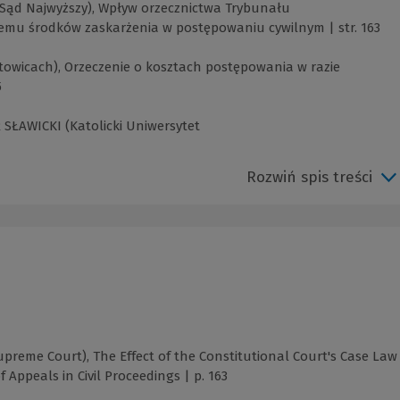
Sąd Najwyższy), Wpływ orzecznictwa Trybunału
temu środków zaskarżenia w postępowaniu cywilnym | str. 163
owicach), Orzeczenie o kosztach postępowania w razie
5
SŁAWICKI (Katolicki Uniwersytet
Rozwiń spis treści
preme Court), The Effect of the Constitutional Court's Case Law
 Appeals in Civil Proceedings | p. 163