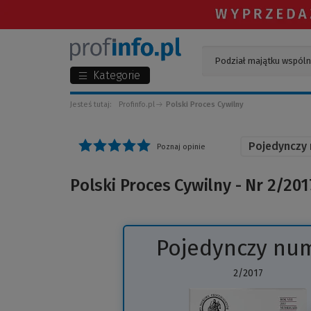
Kategorie
Jesteś tutaj:
Profinfo.pl
Polski Proces Cywilny
Pojedynczy
Poznaj opinie
Polski Proces Cywilny - Nr 2/201
Pojedynczy nu
2/2017
(