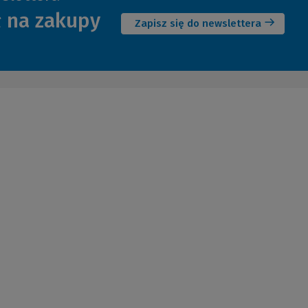
(Nowe
ł na zakupy
okno)
Zapisz się do newslettera