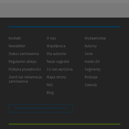
Kontakt
O nas
Wydawnictwa
Newsletter
Współpraca
Autorzy
Status zamówienia
Dla autorów
(Nowe
(Link
Serie
okno)
do
Regulamin sklepu
Twoje sugestie
Hasła LEX
innej
strony)
Polityka prywatności
(Nowe
(Link
Co nas wyróżnia
Segmenty
okno)
do
Zwrot lub reklamacja
Mapa strony
Rodzaje
innej
zamówienia
strony)
FAQ
Zawody
Blog
Zarządzaj preferencjami plików cookie