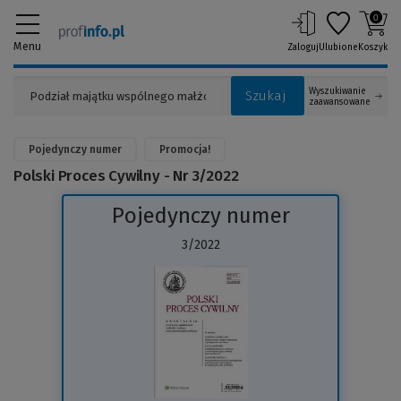
0
Menu
Zaloguj
Ulubione
Koszyk
Wyszukiwanie
Szukaj
zaawansowane
Pojedynczy numer
Promocja!
Polski Proces Cywilny - Nr 3/2022
Pojedynczy numer
3/2022
(Link
do
innej
strony)