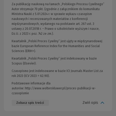
Za publikację naukową na łamach „Polskiego Procesu Cywilnego”
Autor otrzymuje 70 pkt. (zgodnie z załącznikiem do komunikatu
Ministra Nauki z 5.01.2024 r. w sprawie wykazu czasopism
naukowych i recenzowanych materiałów z konferencji
międzynarodowych, wydanego na podstawie art. 267 ust. 3
ustawy z 20.07.2018 r. – Prawo o szkolnictwie wyższym i nauce,
Dz.U. z 2023 r. poz. 742 ze zm.).
Kwartalnik „Polski Proces Cywilny” jest ujęty w międzynarodowej
bazie European Reference Index for the Humanities and Social
Sciences (ERIH+).
Kwartalnik „Polski Proces Cywilny” jest indeksowany w bazie
Scopus (Elsevier).
Czasopismo jest indeksowane w bazie ICI Journals Master List za
rok 2023 (ICV 2023 = 62.90).
Podstawowe informacje dla
autorów:
http://www.wolterskluwer.pl/proces-publikacji-w-
czasopismie
(Link
do
Zwiń opis
Zobacz spis treści
innej
strony)