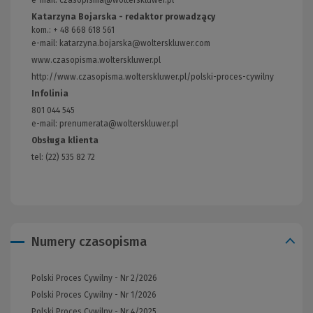
Katarzyna Bojarska - redaktor prowadzący
kom.: + 48 668 618 561
e-mail: katarzyna.bojarska@wolterskluwer.com
www.czasopisma.wolterskluwer.pl
(Link
do
http://www.czasopisma.wolterskluwer.pl/polski-proces-cywilny
(Link
innej
do
Infolinia
strony)
innej
801 044 545
strony)
e-mail: prenumerata@wolterskluwer.pl
Obsługa klienta
tel: (22) 535 82 72
Numery czasopisma
Polski Proces Cywilny - Nr 2/2026
Polski Proces Cywilny - Nr 1/2026
Polski Proces Cywilny - Nr 4/2025