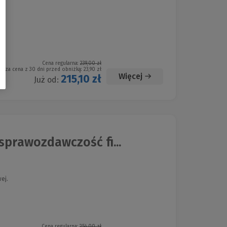
Cena regularna:
239,00 zł
iższa cena z 30 dni przed obniżką:
23,90 zł
Więcej
215,10 zł
Już od:
rawozdawczość fi...
ej.
Cena regularna:
254,00 zł