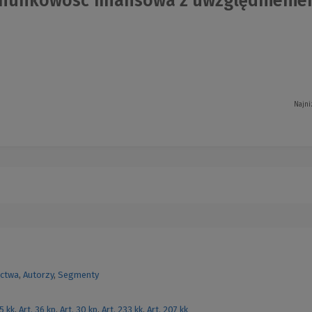
hunkowość finansowa z uwzględnieni
Najni
ctwa
,
Autorzy
,
Segmenty
55 kk
,
Art. 36 kp
,
Art. 30 kp
,
Art. 233 kk
,
Art. 207 kk