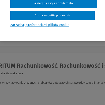
Zaakceptuj wszystkie pliki cookie
o zasady dokonywania amortyzacji podatkowej.
Odrzuć wszystkie pliki cookie
Zarządzaj preferencjami plików cookie
Najn
ITUM Rachunkowość. Rachunkowość i sp
zata Walińska Ewa
e w rozwiązywaniu złożonych problemów dotyczących sprawozdawczości finansow