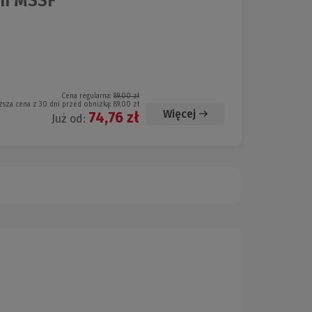
em MSSF
Cena regularna:
89,00 zł
ższa cena z 30 dni przed obniżką:
89,00 zł
Więcej
74,76 zł
Już od: