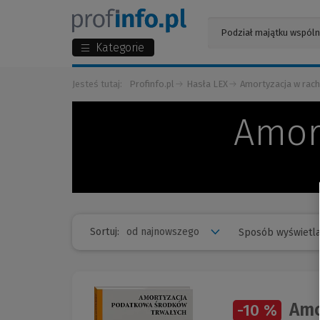
Kategorie
Jesteś tutaj:
Profinfo.pl
Hasła LEX
Amortyzacja w rac
Amor
Sortuj:
Sposób wyświetla
Amo
-10 %