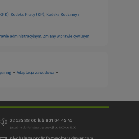
(KPK)
,
Kodeks Pracy (KP)
,
Kodeks Rodzinny i
rawie administracyjnym
,
Zmiany w prawie cywilnym
quiring
●
Adaptacja zawodowa
●
22 535 88 00
lub
801 04 45 45
Jesteśmy do Państwa dyspozycji od 8:00 do 16:00
pl-obsluga.profinfo@wolterskluwer.com