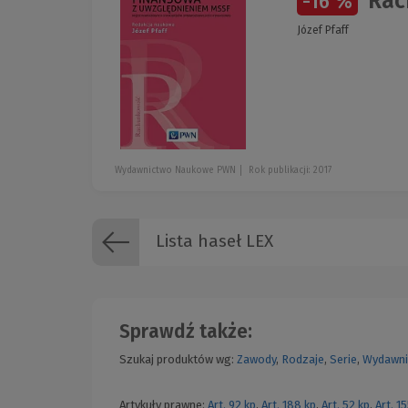
Rac
-16 %
Józef Pfaff
Wydawnictwo Naukowe PWN
Rok publikacji: 2017
Lista haseł LEX
Sprawdź także:
Szukaj produktów wg:
Zawody
,
Rodzaje
,
Serie
,
Wydawni
Artykuły prawne:
Art. 92 kp
,
Art. 188 kp
,
Art. 52 kp
,
Art. 1