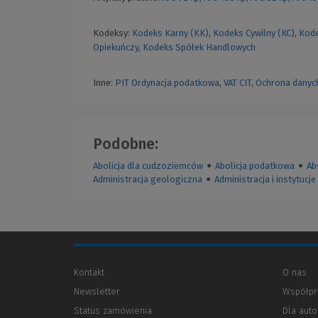
Kodeksy:
Kodeks Karny (KK)
,
Kodeks Cywilny (KC)
,
Kode
Opiekuńczy
,
Kodeks Spółek Handlowych
Inne:
PIT
Ordynacja podatkowa
,
VAT
CIT
,
Ochrona danyc
Podobne:
Abolicja dla cudzoziemców
●
Abolicja podatkowa
●
Ab
Administracja geologiczna
●
Administracja i instytuc
Kontakt
O nas
Newsletter
Współpr
Status zamówienia
Dla aut