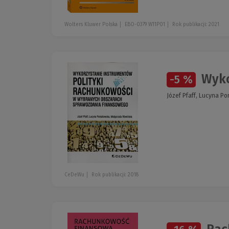
Wolters Kluwer Polska
EBO-0379 W11P01
Rok publikacji: 2021
Wyko
-5 %
Józef Pfaff, Lucyna P
CeDeWu
Rok publikacji: 2018