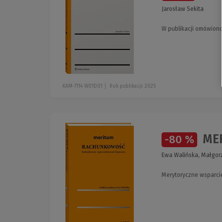
Jarosław Sekita
W publikacji omówion
KAM-7114 W01D01
Rok publikacji: 2025
MER
-80 %
Ewa Walińska, Małgor
Merytoryczne wsparci