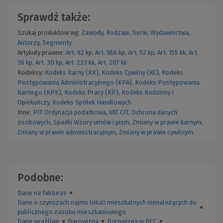
Sprawdź także:
Szukaj produktów wg:
Zawody
,
Rodzaje
,
Serie
,
Wydawnictwa
,
Autorzy
,
Segmenty
Artykuły prawne:
Art. 92 kp
,
Art. 188 kp
,
Art. 52 kp
,
Art. 155 kk
,
Art.
36 kp
,
Art. 30 kp
,
Art. 233 kk
,
Art. 207 kk
Kodeksy:
Kodeks Karny (KK)
,
Kodeks Cywilny (KC)
,
Kodeks
Postępowania Administracyjnego (KPA)
,
Kodeks Postępowania
Karnego (KPK)
,
Kodeks Pracy (KP)
,
Kodeks Rodzinny i
Opiekuńczy
,
Kodeks Spółek Handlowych
Inne:
PIT
Ordynacja podatkowa
,
VAT
CIT
,
Ochrona danych
osobowych
,
Spadki
Wzory umów i pism
,
Zmiany w prawie karnym
,
Zmiany w prawie administracyjnym
,
Zmiany w prawie cywilnym
Podobne:
Dane na fakturze
●
Dane o czynszach najmu lokali mieszkalnych nienależących do
●
publicznego zasobu mieszkaniowego
Dane wrażliwe
●
Darowizna
●
Darowizna w PCC
●