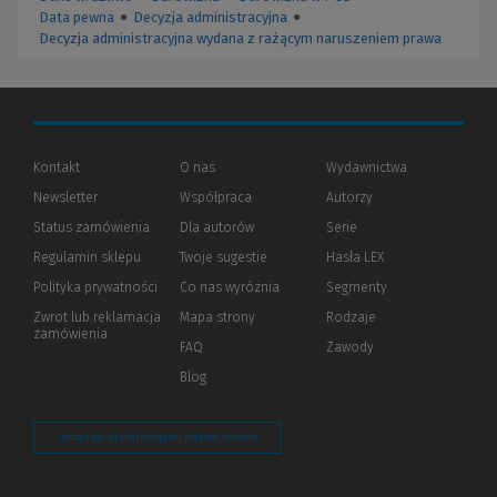
Data pewna
●
Decyzja administracyjna
●
Decyzja administracyjna wydana z rażącym naruszeniem prawa
Kontakt
O nas
Wydawnictwa
Newsletter
Współpraca
Autorzy
Status zamówienia
Dla autorów
(Nowe
(Link
Serie
okno)
do
Regulamin sklepu
Twoje sugestie
Hasła LEX
innej
strony)
Polityka prywatności
(Nowe
(Link
Co nas wyróżnia
Segmenty
okno)
do
Zwrot lub reklamacja
Mapa strony
Rodzaje
innej
zamówienia
strony)
FAQ
Zawody
Blog
Zarządzaj preferencjami plików cookie