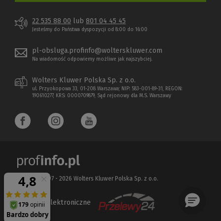
22 535 88 00
lub
801 04 45 45
Jesteśmy do Państwa dyspozycji od 8:00 do 16:00
pl-obsluga.profinfo@wolterskluwer.com
Na wiadomość odpowiemy możliwe jak najszybciej.
Wolters Kluwer Polska Sp. z o.o.
ul. Przyokopowa 33, 01-208 Warszawa; NIP: 583-001-89-31, REGON:
190610277, KRS: 0000709879, Sąd rejonowy dla M.S. Warszawy
Copyright 1997 - 2026 Wolters Kluwer Polska Sp. z o.o.
Płatności elektroniczne
(Nowe
(Link
okno)
do