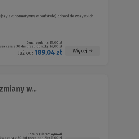
ejszy akt normatywny w państwie) odnosi do wszystkich
Cena regularna:
199,00 zł
ższa cena z 30 dni przed obniżką:
199,00 zł
Więcej
189,04 zł
Już od:
miany w...
Cena regularna:
79,00 zł
ższa cena z 30 dni przed obniżką:
79,00 zł