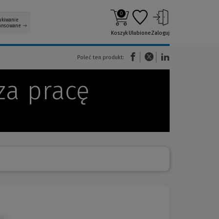
0
ukiwanie
ansowane
Koszyk
Ulubione
Zaloguj
(Nowe okno)
(Link do innej strony)
(Link do innej strony)
Poleć ten produkt:
za pracę