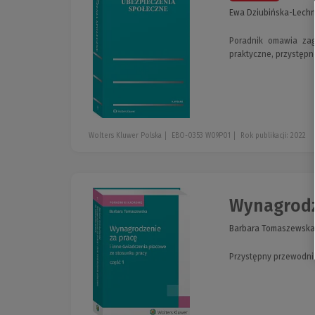
Ewa Dziubińska-Lechni
Poradnik omawia zag
praktyczne, przystępn
Wolters Kluwer Polska
EBO-0353 W09P01
Rok publikacji: 2022
Wynagrodze
Barbara Tomaszewska
Przystępny przewodni