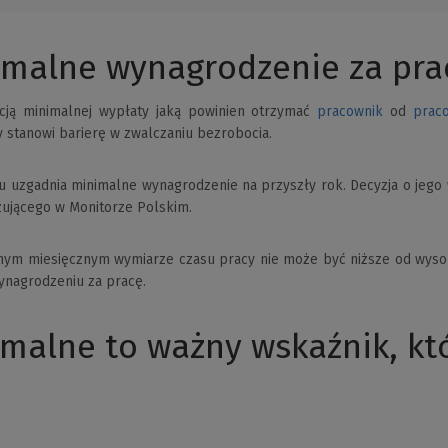
nimalne wynagrodzenie za pra
ncją minimalnej wypłaty jaką powinien otrzymać
pracownik
od
prac
y stanowi barierę w zwalczaniu bezrobocia.
ku uzgadnia minimalne wynagrodzenie na przyszły rok. Decyzja o jeg
zującego w Monitorze Polskim.
nym miesięcznym wymiarze czasu pracy nie może być niższe od wyso
ynagrodzeniu za pracę.
alne to ważny wskaźnik, któ