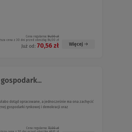
Cena regularna:
84,00 zł
ższa cena z 30 dni przed obniżką:
84,00 zł
Więcej
70,56 zł
Już od:
gospodark...
b słabo dotąd opracowane, a jednocześnie ma ona zachęcić
nej gospodarki rynkowej i demokracji oraz
Cena regularna:
73,00 zł
iższa cena z 30 dni przed obniżką:
49,63 zł