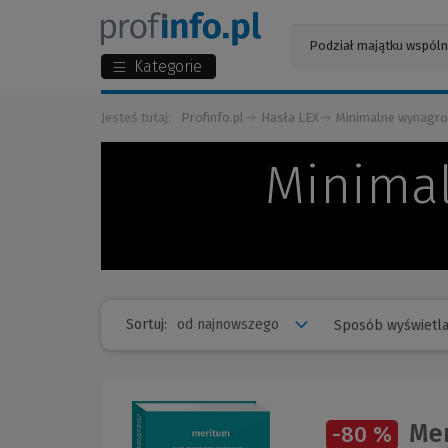
Kategorie
Jesteś tutaj:
Profinfo.pl
Hasła LEX
Minimalne wynagro
Minimal
Sortuj:
Sposób wyświetla
Mer
-80 %