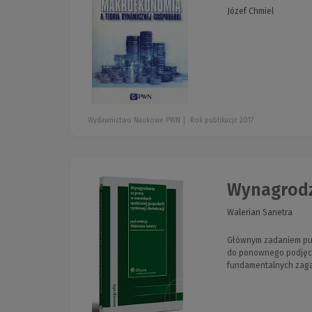
Józef Chmiel
Wydawnictwo Naukowe PWN
Rok publikacji: 2017
Wynagrodz
Walerian Sanetra
Głównym zadaniem publ
do ponownego podjęcia
fundamentalnych zagad