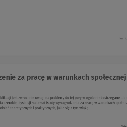
Najni
enie za pracę w warunkach społecznej 
ikacji jest zwrócenie uwagi na problemy do tej pory w ogóle niedostrzegane lu
 szerokiej dyskusji na temat istoty wynagrodzenia za pracę w warunkach społecz
nień teoretycznych i praktycznych, jakie się z tym wiążą.
Najn